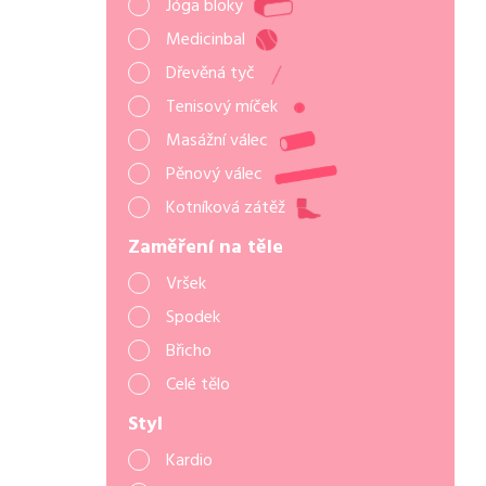
Jóga bloky
Medicinbal
Dřevěná tyč
Tenisový míček
Masážní válec
Pěnový válec
Kotníková zátěž
Zaměření na těle
Vršek
Spodek
Břicho
Celé tělo
Styl
Kardio