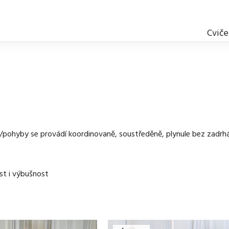
Cviče
iky/pohyby se provádí koordinovaně, soustředěně, plynule bez zadrh
lost i výbušnost