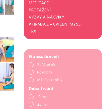
MEDITACE
PROTAŽENÍ
VÝZVY A NÁCVIKY
AFIRMACE – CVIČENÍ MYSLI
TRX
Fitness úroveň
Začátečník
Pokročilý
Mírně pokročilý
Doba trvání
10 min
20 min