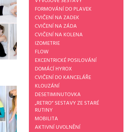
VÝVOJOVÉ SESTAVY
FORMOVÁNÍ DO PLAVEK
CVIČENÍ NA ZADEK
CVIČENÍ NA ZÁDA
CVIČENÍ NA KOLENA
IZOMETRIE
FLOW
EXCENTRICKÉ POSILOVÁNÍ
DOMÁCÍ HYROX
CVIČENÍ DO KANCELÁŘE
KLOUZÁNÍ
DESETIMINUTOVKA
„RETRO“ SESTAVY ZE STARÉ
RUTINY
MOBILITA
AKTIVNÍ UVOLNĚNÍ