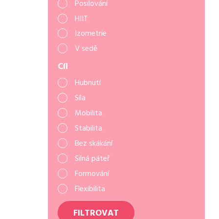
Posilování
HIIT
Izometrie
V sedě
Cíl
Hubnutí
Síla
Mobilita
Stabilita
Bez skákání
Silná páteř
Formování
Flexibilita
FILTROVAT