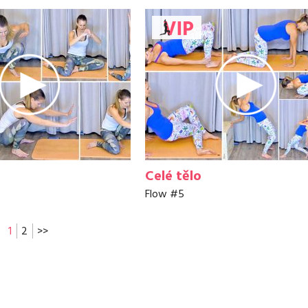
Celé tělo
Flow #5
1
2
>>