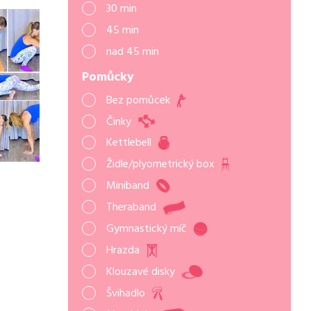
30 min
45 min
nad 45 min
Pomůcky
Bez pomůcek
Činky
Kettlebell
Židle/plyometrický box
Miniband
Theraband
Gymnastický míč
Hrazda
Klouzavé disky
Švihadlo