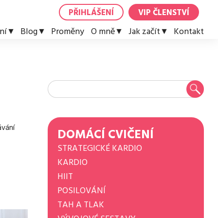
PŘIHLÁŠENÍ
VIP ČLENSTVÍ
ní
Blog
Proměny
O mně
Jak začít
Kontakt
ávání
DOMÁCÍ CVIČENÍ
STRATEGICKÉ KARDIO
KARDIO
HIIT
POSILOVÁNÍ
TAH A TLAK