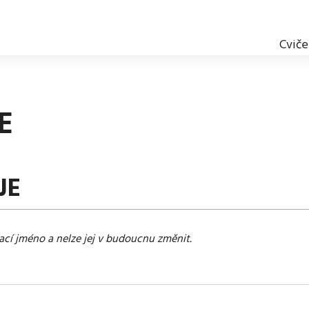
Cviče
E
JE
vací jméno a nelze jej v budoucnu změnit.