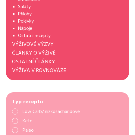
Saláty
Přílohy
Polévky
Nápoje
Ostatní recepty
VÝŽIVOVÉ VÝZVY
ČLÁNKY O VÝŽIVĚ
OSTATNÍ ČLÁNKY
VÝŽIVA V ROVNOVÁZE
Typ receptu
Low Carb/ nízkosacharidové
Keto
Paleo