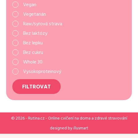
Vegan
Vegetarián
Raw/syrová strava
Bez laktózy
Bez lepku
Bez cukru
Whole 30
Vysokoproteinový
FILTROVAT
© 2026 -
Rutina.cz
- Online cvičení na doma a zdravé stravování
designed by
illusmart