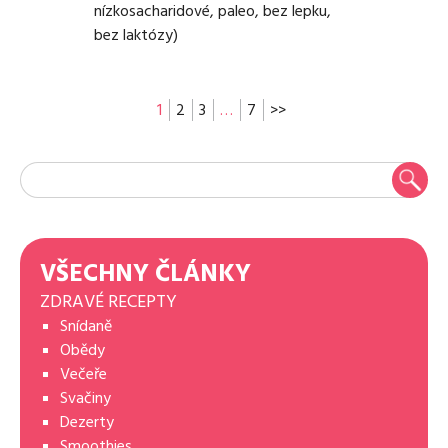
nízkosacharidové, paleo, bez lepku,
bez laktózy)
1
2
3
…
7
>>
VŠECHNY ČLÁNKY
ZDRAVÉ RECEPTY
Snídaně
Obědy
Večeře
Svačiny
Dezerty
Smoothies