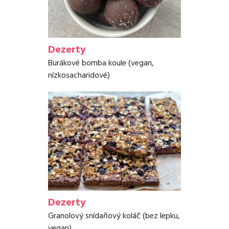
Dezerty
Burákové bomba koule (vegan,
nízkosacharidové)
Dezerty
Granolový snídaňový koláč (bez lepku,
vegan)