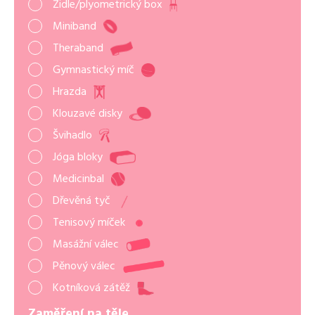
Židle/plyometrický box
Miniband
Theraband
Gymnastický míč
Hrazda
Klouzavé disky
Švihadlo
Jóga bloky
Medicinbal
Dřevěná tyč
Tenisový míček
Masážní válec
Pěnový válec
Kotníková zátěž
Zaměření na těle