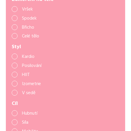
Vršek
Spodek
Břicho
Celé tělo
Styl
Kardio
Posilování
HIIT
Izometrie
V sedě
Cíl
Hubnutí
Síla