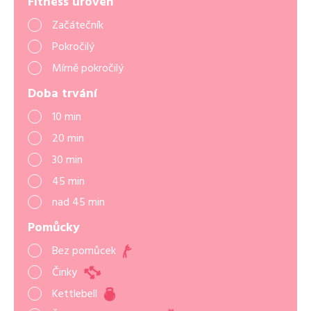
Fitness úroveň
Začátečník
Pokročilý
Mírně pokročilý
Doba trvání
10 min
20 min
30 min
45 min
nad 45 min
Pomůcky
Bez pomůcek
Činky
Kettlebell