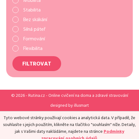
Mobilita
Stabilita
Bez skákání
Silná páteř
Formování
Flexibilita
FILTROVAT
© 2026 -
Rutina.cz
- Online cvičení na doma a zdravé stravování
designed by
illusmart
Tyto webové stránky používají cookies a analytická data. V případě, že
souhlasíte s jejich použitím, klikněte na tlačítko "souhlasím" níže. Detaily,
jak s Vašimi daty nakládáme, najdete na stránce
Podmínky
zpracování osobních údajů
.