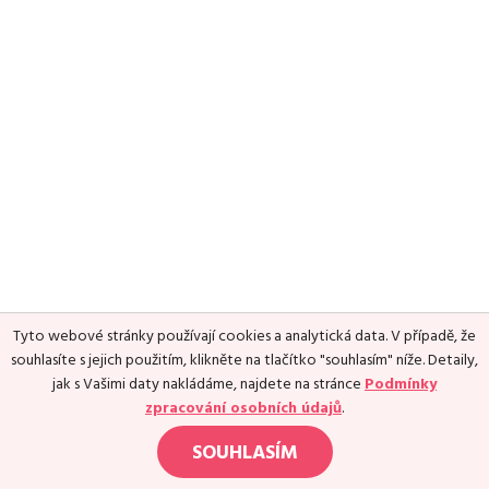
Media
Excentrické posilování
Polévky
Domácí HYROX
Nápoje
Co je Rutina?
Cvičení do kanceláře
Ostatní recepty
Pro koho je Rutina?
Desetiminutovka
Nejčastější dotazy
„Retro“ sestavy ze staré Rutiny
Mobilita
Aktivní uvolnění
Kontakt
Meditace
TRX
Klouzání
Výzvy a nácviky
Afirmace – cvičení mysli
Protažení
Tyto webové stránky používají cookies a analytická data. V případě, že
Tréninkový plán
souhlasíte s jejich použitím, klikněte na tlačítko "souhlasím" níže. Detaily,
jak s Vašimi daty nakládáme, najdete na stránce
Podmínky
zpracování osobních údajů
.