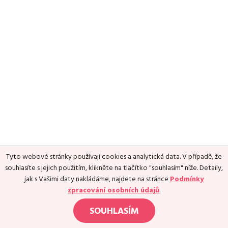
Media
Excentrické posilování
Polévky
Domácí HYROX
Nápoje
Co je Rutina?
Cvičení do kanceláře
Ostatní recepty
Pro koho je Rutina?
Desetiminutovka
Nejčastější dotazy
„Retro“ sestavy ze staré Rutiny
Mobilita
Aktivní uvolnění
Kontakt
Meditace
TRX
Klouzání
Výzvy a nácviky
Afirmace – cvičení mysli
Protažení
Tyto webové stránky používají cookies a analytická data. V případě, že
Tréninkový plán
souhlasíte s jejich použitím, klikněte na tlačítko "souhlasím" níže. Detaily,
jak s Vašimi daty nakládáme, najdete na stránce
Podmínky
zpracování osobních údajů
.