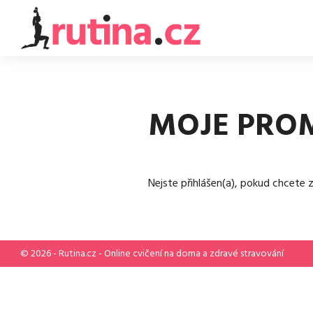
MOJE PRO
Nejste přihlášen(a), pokud chcete z
© 2026 -
Rutina.cz
- Online cvičení na doma a zdravé stravování