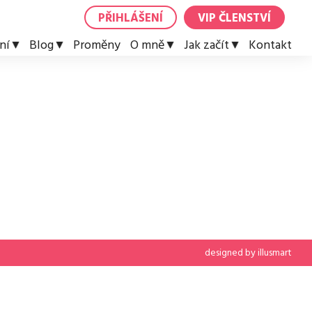
PŘIHLÁŠENÍ
VIP ČLENSTVÍ
ní
Blog
Proměny
O mně
Jak začít
Kontakt
designed by
illusmart