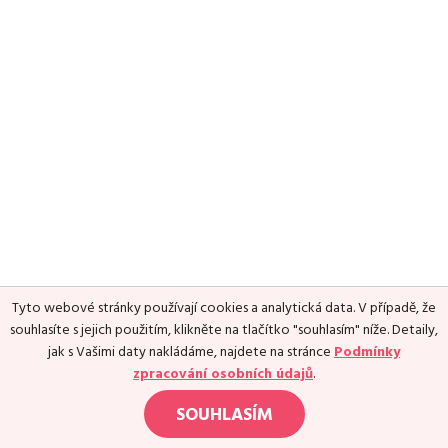
Media
Excentrické posilování
Polévky
Domácí HYROX
Nápoje
Co je Rutina?
Cvičení do kanceláře
Ostatní recepty
Pro koho je Rutina?
Desetiminutovka
Nejčastější dotazy
„Retro“ sestavy ze staré Rutiny
Mobilita
Aktivní uvolnění
Kontakt
Meditace
TRX
Klouzání
Výzvy a nácviky
Afirmace – cvičení mysli
Protažení
Tyto webové stránky používají cookies a analytická data. V případě, že
Tréninkový plán
souhlasíte s jejich použitím, klikněte na tlačítko "souhlasím" níže. Detaily,
jak s Vašimi daty nakládáme, najdete na stránce
Podmínky
zpracování osobních údajů
.