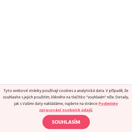
Media
Excentrické posilování
Polévky
Domácí HYROX
Nápoje
Co je Rutina?
Cvičení do kanceláře
Ostatní recepty
Pro koho je Rutina?
Desetiminutovka
Nejčastější dotazy
„Retro“ sestavy ze staré Rutiny
Mobilita
Aktivní uvolnění
Kontakt
Meditace
TRX
Klouzání
Výzvy a nácviky
Afirmace – cvičení mysli
Protažení
Tyto webové stránky používají cookies a analytická data. V případě, že
Tréninkový plán
souhlasíte s jejich použitím, klikněte na tlačítko "souhlasím" níže. Detaily,
jak s Vašimi daty nakládáme, najdete na stránce
Podmínky
zpracování osobních údajů
.