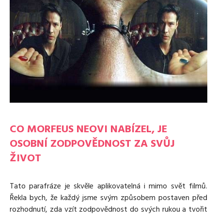
CO MORFEUS NEOVI NABÍZEL, JE
OSOBNÍ ZODPOVĚDNOST ZA SVŮJ
ŽIVOT
Tato parafráze je skvěle aplikovatelná i mimo svět filmů.
Řekla bych, že každý jsme svým způsobem postaven před
rozhodnutí, zda vzít zodpovědnost do svých rukou a tvořit