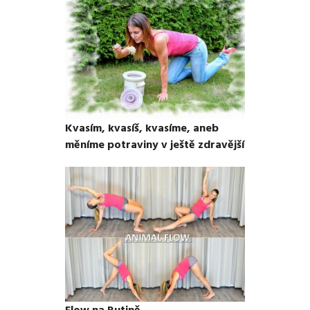
Kvasím, kvasíš, kvasíme, aneb
měníme potraviny v ještě zdravější
Flow na Rutině