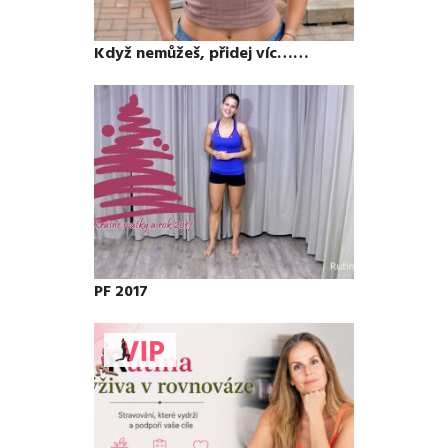
Když nemůžeš, přidej víc……
PF 2017