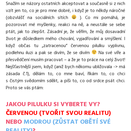
Snažím se názory ostatních akceptovat a současně si z nich
vzít jen to, co je pro mne dobré, i když je to někdy náročné
(obzvlášť na sociálních sítích
). Co mi pomáhá, je
pozorovat mé myšlenky, reakci na ně, a neustále se sebe
ptát, jak to zlepšit. Zásadní je, že věřím, že můj dosavadní
život je důsledkem mého chování, vyjadřování a smýšlení. I
když občas tu „zatracenou“ červenou pilulku vyplivnu,
podlehnu iluzi a pak se divím, že se divím
Na své víře a
přesvědčení musím pracovat – a že je to práce na celý život!
Nejšťastnější jsem, když (aniž bych někomu ubližovala -> má
zásada č.1), dělám to, co mne baví, říkám to, co chci
s čistým svědomím sdělit, a píši to, co od srdce psát chci.
Proto se vás ptám:
JAKOU PILULKU SI VYBERTE VY?
ČERVENOU
(TVOŘIT SVOU REALITU)
NEBO
MODROU
(ZŮSTAT OBĚTÍ SVÉ
REALITY)
?