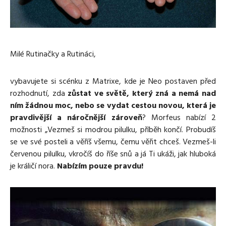
Media
Excentrické posilování
Polévky
Domácí HYROX
Nápoje
Co je Rutina?
Cvičení do kanceláře
Ostatní recepty
Pro koho je Rutina?
Desetiminutovka
Milé Rutinačky a Rutináci,
Nejčastější dotazy
„Retro“ sestavy ze staré Rutiny
Mobilita
vybavujete si scénku z Matrixe, kde je Neo postaven před
Aktivní uvolnění
Kontakt
rozhodnutí, zda
zůstat ve světě, který zná a nemá nad
Meditace
ním žádnou moc, nebo se vydat cestou novou, která je
TRX
pravdivější a náročnější zároveň
? Morfeus nabízí 2
Klouzání
možnosti „Vezmeš si modrou pilulku, příběh končí. Probudíš
Výzvy a nácviky
se ve své posteli a věříš všemu, čemu věřit chceš. Vezmeš-li
Afirmace – cvičení mysli
červenou pilulku, vkročíš do říše snů a já Ti ukáži, jak hluboká
Protažení
je králičí nora.
Nabízím pouze pravdu!
Tréninkový plán