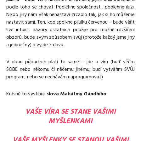
podle toho se chovat. Podlehne společnosti, podlehne iluzi.
Nikdo jiný nám však nenastaví zrcadlo tak, jak si ho můžeme
nastavit sami. Ten, kdo spolkne pilulku červenou – bude věřit
své intuici, názory ostatních použije pro možné rozšíření
obzorů, bude svým způsobem svůj (protože každý jsme jiný
a jedinečný) a vyjde z davu.
V obou případech platí to samé – jde o víru (buď věřím
SOBĚ nebo někomu či něčemu jinému; buď vytvářím SVŮJ
program, nebo se nechávám naprogramovat)
Krásně to vystihují
slova
Mahátmy Gándhího
:
VAŠE VÍRA SE STANE VAŠIMI
MYŠLENKAMI
VAŠE MYŠLENKY SE STANOU VAŠIMI