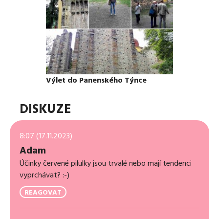
Výlet do Panenského Týnce
DISKUZE
8:07 (17.11.2023)
Adam
Účinky červené pilulky jsou trvalé nebo mají tendenci
vyprchávat? :-)
REAGOVAT