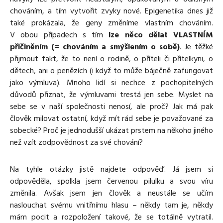
chováním, a tím vytvořit zvyky nové. Epigenetika dnes již
také prokázala, že geny změníme vlastním chováním.
V obou případech s tím
lze něco dělat VLASTNÍM
přičiněním (= chováním a smýšlením o sobě)
. Je těžké
přijmout fakt, že to není o rodině, o příteli či přítelkyni, o
dětech, ani o penězích (i když to může báječně zafungovat
jako výmluva). Mnoho lidí si nechce z pochopitelných
důvodů přiznat, že výmluvami trestá jen sebe. Myslet na
sebe se v naší společnosti nenosí, ale proč? Jak má pak
člověk milovat ostatní, když mít rád sebe je považované za
sobecké? Proč je jednodušší ukázat prstem na někoho jiného
než vzít zodpovědnost za své chování?
Na tyhle otázky jistě najdete odpověď. Já jsem si
odpověděla, spolkla jsem červenou pilulku a svou víru
změnila. Avšak jsem jen člověk a neustále se učím
naslouchat svému vnitřnímu hlasu – někdy tam je, někdy
mám pocit a rozpoložení takové, že se totálně vytratil.