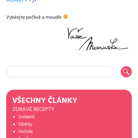
Vybírejte pečlivě a moudře
VŠECHNY ČLÁNKY
ZDRAVÉ RECEPTY
Snídaně
Obědy
Večeře