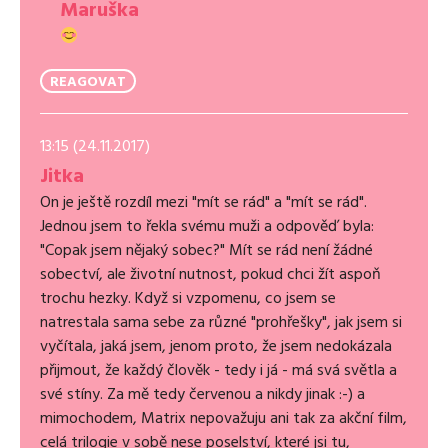
Maruška
REAGOVAT
13:15 (24.11.2017)
Jitka
On je ještě rozdíl mezi "mít se rád" a "mít se rád".
Jednou jsem to řekla svému muži a odpověď byla:
"Copak jsem nějaký sobec?" Mít se rád není žádné
sobectví, ale životní nutnost, pokud chci žít aspoň
trochu hezky. Když si vzpomenu, co jsem se
natrestala sama sebe za různé "prohřešky", jak jsem si
vyčítala, jaká jsem, jenom proto, že jsem nedokázala
přijmout, že každý člověk - tedy i já - má svá světla a
své stíny. Za mě tedy červenou a nikdy jinak :-) a
mimochodem, Matrix nepovažuju ani tak za akční film,
celá trilogie v sobě nese poselství, které jsi tu,