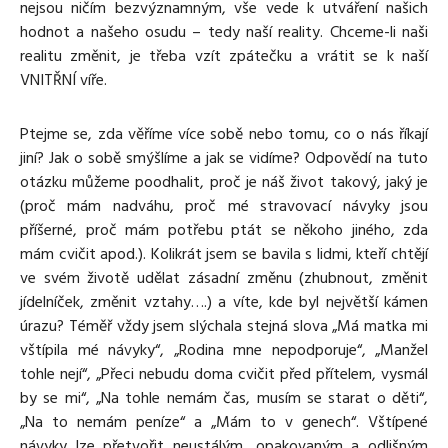
nejsou ničím bezvýznamným, vše vede k utváření našich
hodnot a našeho osudu – tedy naší reality. Chceme-li naši
realitu změnit, je třeba vzít zpátečku a vrátit se k naší
VNITŘNÍ víře.
Ptejme se, zda věříme více sobě nebo tomu, co o nás říkají
jiní? Jak o sobě smýšlíme a jak se vidíme? Odpovědí na tuto
otázku můžeme poodhalit, proč je náš život takový, jaký je
(proč mám nadváhu, proč mé stravovací návyky jsou
příšerné, proč mám potřebu ptát se někoho jiného, zda
mám cvičit apod.). Kolikrát jsem se bavila s lidmi, kteří chtějí
ve svém životě udělat zásadní změnu (zhubnout, změnit
jídelníček, změnit vztahy….) a víte, kde byl největší kámen
úrazu? Téměř vždy jsem slýchala stejná slova „Má matka mi
vštípila mé návyky“, „Rodina mne nepodporuje“, „Manžel
tohle nejí“, „Přeci nebudu doma cvičit před přítelem, vysmál
by se mi“, „Na tohle nemám čas, musím se starat o děti“,
„Na to nemám peníze“ a „Mám to v genech“. Vštípené
návyky lze přetvořit neustálým, opakovaným a odlišným