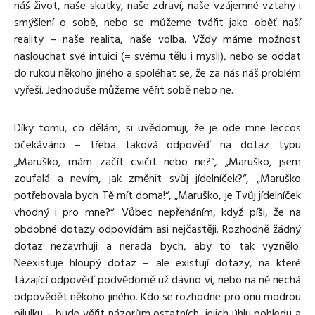
náš život, naše skutky, naše zdraví, naše vzájemné vztahy i
smýšlení o sobě, nebo se můžeme tvářit jako oběť naší
reality – naše realita, naše volba. Vždy máme možnost
naslouchat své intuici (= svému tělu i mysli), nebo se oddat
do rukou někoho jiného a spoléhat se, že za nás náš problém
vyřeší. Jednoduše můžeme věřit sobě nebo ne.
Díky tomu, co dělám, si uvědomuji, že je ode mne leccos
očekáváno – třeba taková odpověď na dotaz typu
„Maruško, mám začít cvičit nebo ne?“, „Maruško, jsem
zoufalá a nevím, jak změnit svůj jídelníček?“, „Maruško
potřebovala bych Tě mít doma!“, „Maruško, je Tvůj jídelníček
vhodný i pro mne?“. Vůbec nepřeháním, když píši, že na
obdobné dotazy odpovídám asi nejčastěji. Rozhodně žádný
dotaz nezavrhuji a nerada bych, aby to tak vyznělo.
Neexistuje hloupý dotaz – ale existují dotazy, na které
tázající odpověď podvědomě už dávno ví, nebo na ně nechá
odpovědět někoho jiného. Kdo se rozhodne pro onu modrou
pilulku – bude věřit názorům ostatních, jejich úhlu pohledu a