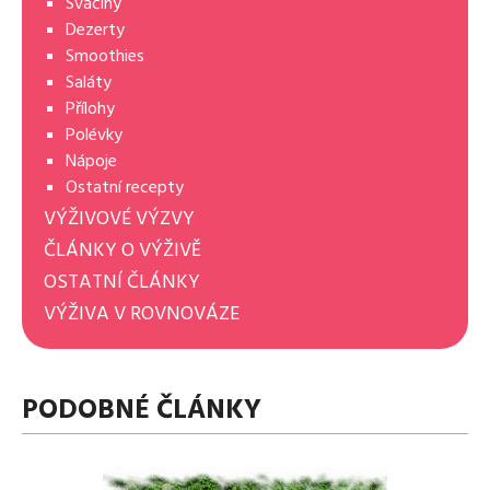
Svačiny
Dezerty
Smoothies
Saláty
Přílohy
Polévky
Nápoje
Ostatní recepty
VÝŽIVOVÉ VÝZVY
ČLÁNKY O VÝŽIVĚ
OSTATNÍ ČLÁNKY
VÝŽIVA V ROVNOVÁZE
PODOBNÉ ČLÁNKY