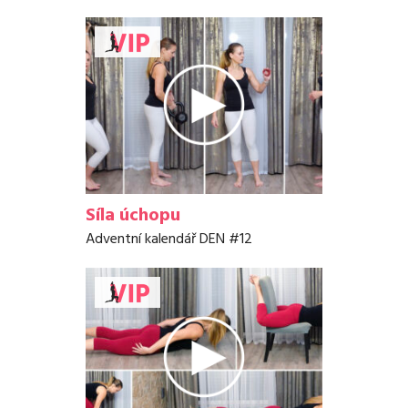
Síla úchopu
Adventní kalendář DEN #12