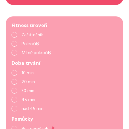
Fitness úroveň
Začátečník
Pokročilý
Mírně pokročilý
Doba trvání
10 min
20 min
30 min
45 min
nad 45 min
Pomůcky
Bez pomůcek