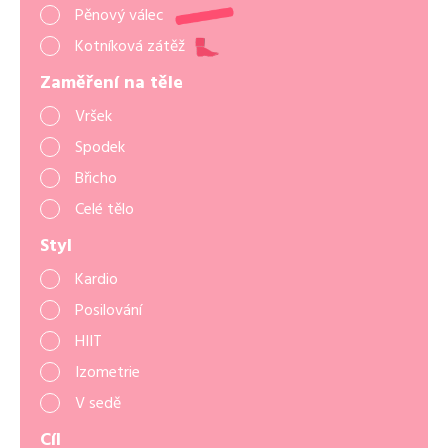
Pěnový válec
Kotníková zátěž
Zaměření na těle
Vršek
Spodek
Břicho
Celé tělo
Styl
Kardio
Posilování
HIIT
Izometrie
V sedě
Cíl