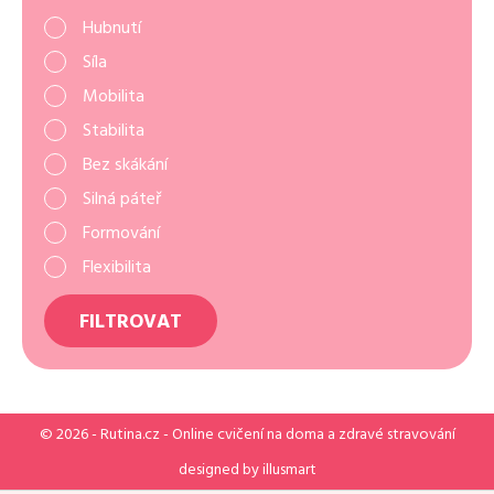
Hubnutí
Síla
Mobilita
Stabilita
Bez skákání
Silná páteř
Formování
Flexibilita
FILTROVAT
© 2026 -
Rutina.cz
- Online cvičení na doma a zdravé stravování
designed by
illusmart