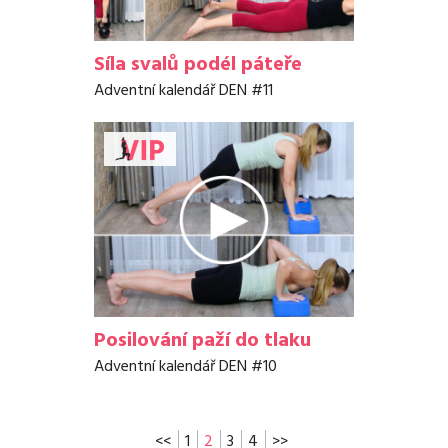
Síla svalů podél páteře
Adventní kalendář DEN #11
Posilování paží do tlaku
Adventní kalendář DEN #10
<<
1
2
3
4
>>