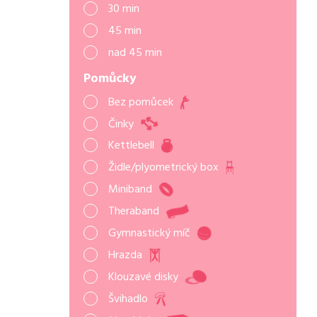
30 min
45 min
nad 45 min
Pomůcky
Bez pomůcek
Činky
Kettlebell
Židle/plyometrický box
Miniband
Theraband
Gymnastický míč
Hrazda
Klouzavé disky
Švihadlo