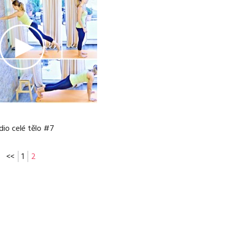
dio celé tělo #7
<<
1
2