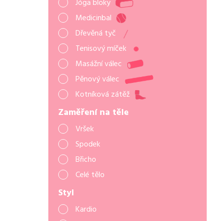
Jóga bloky
Medicinbal
Dřevěná tyč
Tenisový míček
Masážní válec
Pěnový válec
Kotníková zátěž
Zaměření na těle
Vršek
Spodek
Břicho
Celé tělo
Styl
Kardio