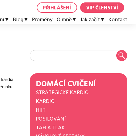
PŘIHLÁŠENÍ
VIP ČLENSTVÍ
ní
Blog
Proměny
O mně
Jak začít
Kontakt
 kardia
DOMÁCÍ CVIČENÍ
éninku.
STRATEGICKÉ KARDIO
KARDIO
HIIT
POSILOVÁNÍ
TAH A TLAK