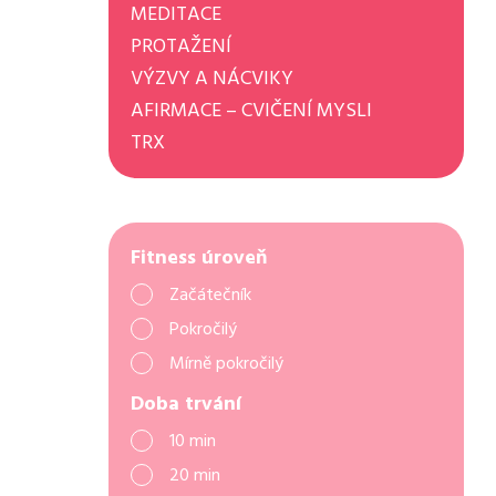
MEDITACE
PROTAŽENÍ
VÝZVY A NÁCVIKY
AFIRMACE – CVIČENÍ MYSLI
TRX
Fitness úroveň
Začátečník
Pokročilý
Mírně pokročilý
Doba trvání
10 min
20 min