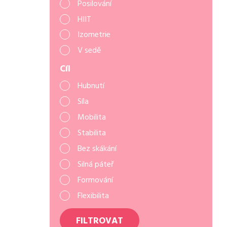
Posilování
HIIT
Izometrie
V sedě
Cíl
Hubnutí
Síla
Mobilita
Stabilita
Bez skákání
Silná páteř
Formování
Flexibilita
FILTROVAT