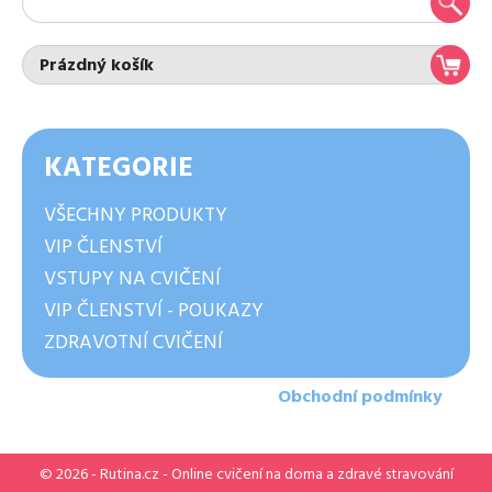
Prázdný košík
KATEGORIE
VŠECHNY PRODUKTY
VIP ČLENSTVÍ
VSTUPY NA CVIČENÍ
VIP ČLENSTVÍ - POUKAZY
ZDRAVOTNÍ CVIČENÍ
Obchodní podmínky
© 2026 -
Rutina.cz
- Online cvičení na doma a zdravé stravování