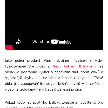
Media
Excentrické posilování
Polévky
Domácí HYROX
Nápoje
Co je Rutina?
Cvičení do kanceláře
Ostatní recepty
Pro koho je Rutina?
Desetiminutovka
Nejčastější dotazy
„Retro“ sestavy ze staré Rutiny
Mobilita
Aktivní uvolnění
Kontakt
Meditace
TRX
Klouzání
Jako jeden produkt Vám nabízíme balíček 3 videí:
Výzvy a nácviky
fyzioterapeutické video s
Mgr. Petrem Bitnarem
, jež
Afirmace – cvičení mysli
obsahuje podrobný výklad o pánevním dnu, popis cviků a
Protažení
nejčastější chyby + 1. cvičební video na rozhýbání křížové
Tréninkový plán
oblasti a zapojování hlubokých břišních svalů + 2. cvičební
video na izolovaný trénink svalů pánevního dna.
Pokud koupi zdravotního balíčku zvažujete, pusťte si pro