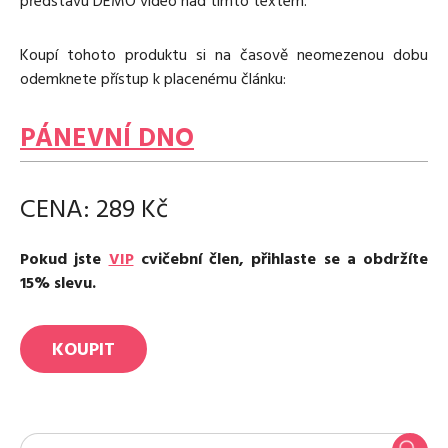
představu DEMO video nad tímto textem.
Koupí tohoto produktu si na časově neomezenou dobu
odemknete přístup k placenému článku:
PÁNEVNÍ DNO
CENA: 289 Kč
Pokud jste
VIP
cvičební člen, přihlaste se a obdržíte
15% slevu.
KOUPIT