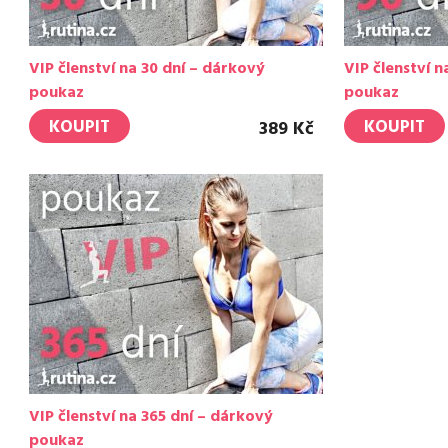
VIP členství na 30 dní – dárkový
VIP členství n
poukaz
poukaz
KOUPIT
KOUPIT
389 Kč
VIP členství na 365 dní – dárkový
poukaz