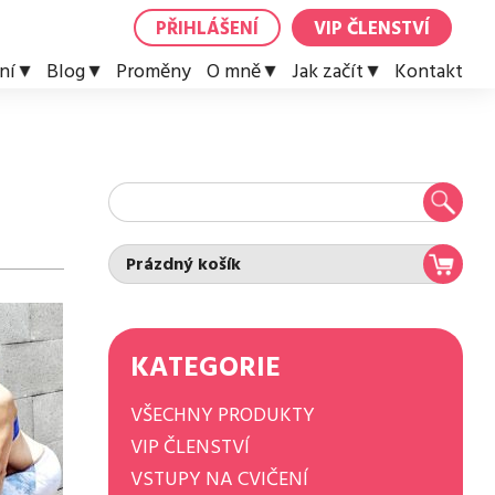
PŘIHLÁŠENÍ
VIP ČLENSTVÍ
ní
Blog
Proměny
O mně
Jak začít
Kontakt
Prázdný košík
KATEGORIE
VŠECHNY PRODUKTY
VIP ČLENSTVÍ
VSTUPY NA CVIČENÍ