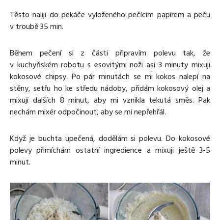
Těsto naliji do pekáče vyloženého pečícím papírem a peču
v troubě 35 min.
Během pečení si z části připravím polevu tak, že
v kuchyňském robotu s esovitými noži asi 3 minuty mixuji
kokosové chipsy. Po pár minutách se mi kokos nalepí na
stěny, setřu ho ke středu nádoby, přidám kokosový olej a
mixuji dalších 8 minut, aby mi vznikla tekutá směs. Pak
nechám mixér odpočinout, aby se mi nepřehřál.
Když je buchta upečená, dodělám si polevu. Do kokosové
polevy přimíchám ostatní ingredience a mixuji ještě 3-5
minut.