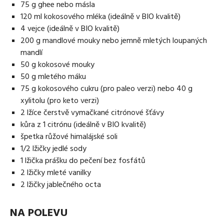
75 g ghee nebo másla
120 ml kokosového mléka (ideálně v BIO kvalitě)
4 vejce (ideálně v BIO kvalitě)
200 g mandlové mouky nebo jemně mletých loupaných
mandlí
50 g kokosové mouky
50 g mletého máku
75 g kokosového cukru (pro paleo verzi) nebo 40 g
xylitolu (pro keto verzi)
2 lžíce čerstvě vymačkané citrónové šťávy
kůra z 1 citrónu (ideálně v BIO kvalitě)
špetka růžové himalájské soli
1/2 lžičky jedlé sody
1 lžička prášku do pečení bez fosfátů
2 lžičky mleté vanilky
2 lžičky jablečného octa
NA POLEVU