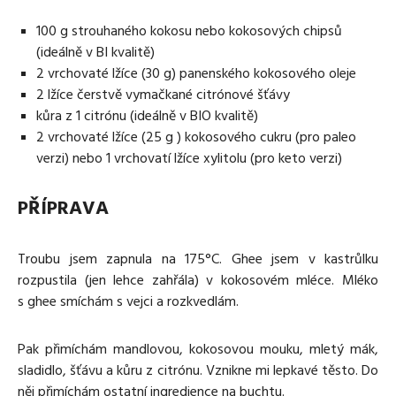
100 g strouhaného kokosu nebo kokosových chipsů
(ideálně v BI kvalitě)
2 vrchovaté lžíce (30 g) panenského kokosového oleje
2 lžíce čerstvě vymačkané citrónové šťávy
kůra z 1 citrónu (ideálně v BIO kvalitě)
2 vrchovaté lžíce (25 g ) kokosového cukru (pro paleo
verzi) nebo 1 vrchovatí lžíce xylitolu (pro keto verzi)
PŘÍPRAVA
Troubu jsem zapnula na 175°C. Ghee jsem v kastrůlku
rozpustila (jen lehce zahřála) v kokosovém mléce. Mléko
s ghee smíchám s vejci a rozkvedlám.
Pak přimíchám mandlovou, kokosovou mouku, mletý mák,
sladidlo, šťávu a kůru z citrónu. Vznikne mi lepkavé těsto. Do
něj přimíchám ostatní ingredience na buchtu.