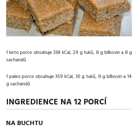
Media
Excentrické posilování
Polévky
Domácí HYROX
Nápoje
Co je Rutina?
Cvičení do kanceláře
Ostatní recepty
Pro koho je Rutina?
Desetiminutovka
Nejčastější dotazy
„Retro“ sestavy ze staré Rutiny
Mobilita
Aktivní uvolnění
Kontakt
1 keto porce obsahuje 338 kCal, 29 g tuků, 8 g bílkovin a 8 g
Meditace
sacharidů
TRX
Klouzání
1 paleo porce obsahuje 359 kCal, 30 g tuků, 8 g bílkovin a 14
Výzvy a nácviky
g sacharidů
Afirmace – cvičení mysli
Protažení
INGREDIENCE NA 12 PORCÍ
Tréninkový plán
NA BUCHTU