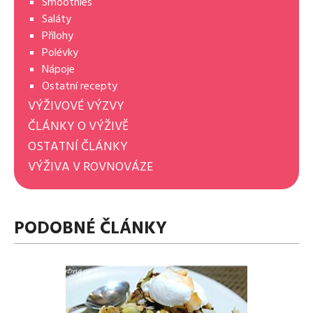
Smoothies
Saláty
Přílohy
Polévky
Nápoje
Ostatní recepty
VÝŽIVOVÉ VÝZVY
ČLÁNKY O VÝŽIVĚ
OSTATNÍ ČLÁNKY
VÝŽIVA V ROVNOVÁZE
PODOBNÉ ČLÁNKY