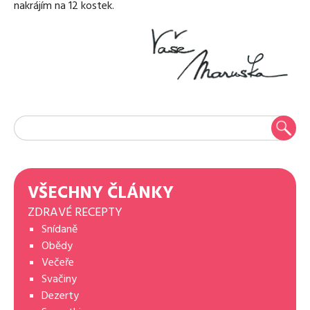
nakrájím na 12 kostek.
VŠECHNY ČLÁNKY
ZDRAVÉ RECEPTY
Snídaně
Obědy
Večeře
Svačiny
Dezerty