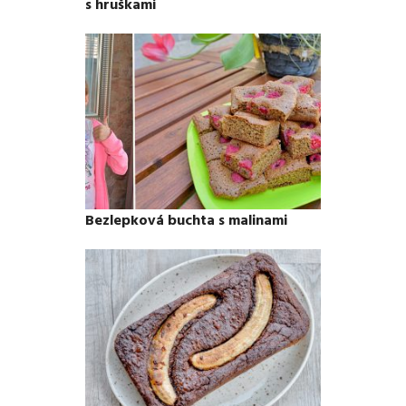
s hruškami
Bezlepková buchta s malinami