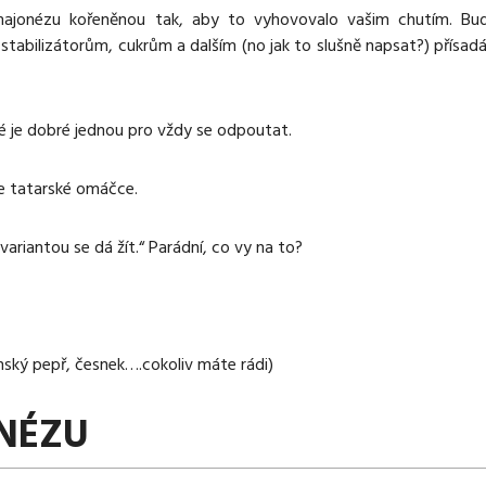
 majonézu kořeněnou tak, aby to vyhovovalo vašim chutím. Bu
stabilizátorům, cukrům a dalším (no jak to slušně napsat?) přísad
 je dobré jednou pro vždy se odpoutat.
e tatarské omáčce.
riantou se dá žít.“ Parádní, co vy na to?
enský pepř, česnek….cokoliv máte rádi)
ONÉZU