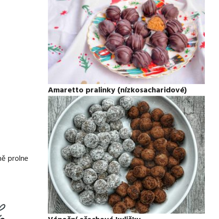
Amaretto pralinky (nízkosacharidové)
ě prolne