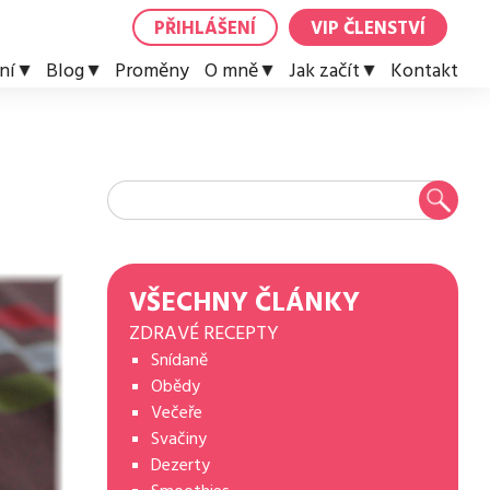
PŘIHLÁŠENÍ
VIP ČLENSTVÍ
ní
Blog
Proměny
O mně
Jak začít
Kontakt
VŠECHNY ČLÁNKY
ZDRAVÉ RECEPTY
Snídaně
Obědy
Večeře
Svačiny
Dezerty