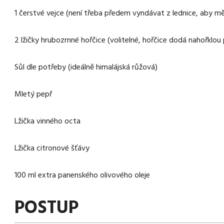
1 čerstvé vejce (není třeba předem vyndávat z lednice, aby m
2 lžičky hrubozrnné hořčice (volitelné, hořčice dodá nahořklou
Sůl dle potřeby (ideálně himalájská růžová)
Mletý pepř
Lžička vinného octa
Lžička citronové šťávy
100 ml extra panenského olivového oleje
POSTUP