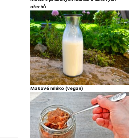
ořechů
Makové mléko (vegan)