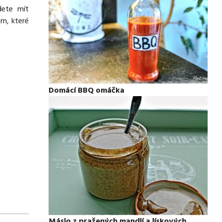
dete mít
ám, které
Domácí BBQ omáčka
Máslo z pražených mandlí a lískových