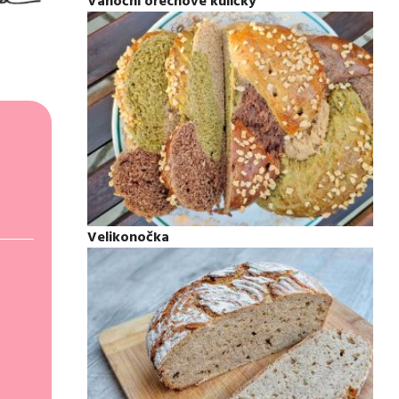
Vánoční ořechové kuličky
Velikonočka