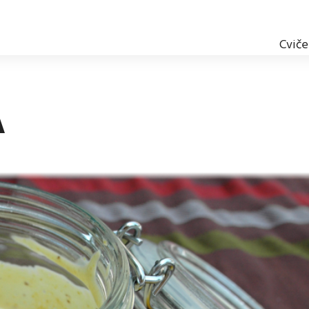
Cviče
A