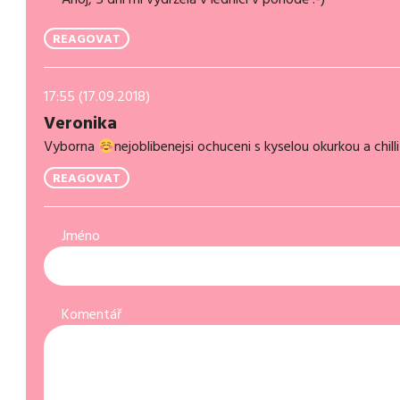
REAGOVAT
17:55 (17.09.2018)
Veronika
Vyborna
nejoblibenejsi ochuceni s kyselou okurkou a chill
REAGOVAT
Jméno
Komentář