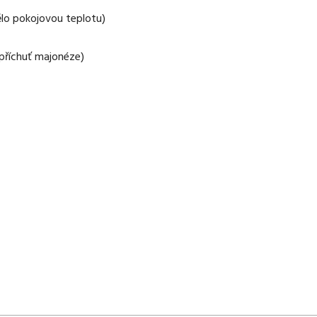
ělo pokojovou teplotu)
 příchuť majonéze)