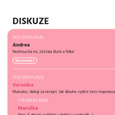
DISKUZE
13:12 (29.03.2024)
Andrea
Nezhoustla mi, zůstala žlutá a řídká
REAGOVAT
17:02 (03.07.2021)
Veronika
Marusko, dekuji za recept. Jak dlouho vydrzi tato majoneza 
7:30 (04.07.2021)
Maruška
Ahoj, 5 dní mi vydržela v lednici v pohodě :-)