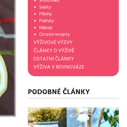
Smoothies
Saláty
Přílohy
Polévky
Nápoje
Ostatní recepty
VÝŽIVOVÉ VÝZVY
ČLÁNKY O VÝŽIVĚ
OSTATNÍ ČLÁNKY
VÝŽIVA V ROVNOVÁZE
PODOBNÉ ČLÁNKY