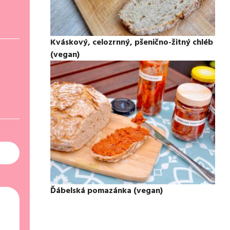
Kváskový, celozrnný, pšenično-žitný chléb
(vegan)
Ďábelská pomazánka (vegan)