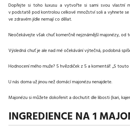
Dopřejte si toho luxusu a vytvořte si sami svou vlastní
v podstatě pod kontrolou celkové množství soli a vyhnete se 
ve zdravém jídle nemají co dělat.
Neočekávejte však chuť komerčně nejznámější majonézy, od té
Výsledná chuť je ale nad mé očekávání výtečná, podobná spíš
Hodnocení mého muže? 5 hvězdiček z 5 a komentář: „S touto va
U nás doma už jinou než domácí majonézu nenajdete.
Majonézu si můžete dokořenit a dochutit dle libosti (kari, kaj
INGREDIENCE NA 1 MAJ