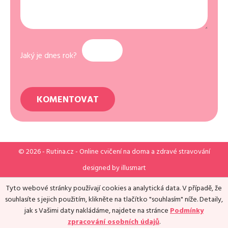
Jaký je dnes rok?
© 2026 -
Rutina.cz
- Online cvičení na doma a zdravé stravování
designed by
illusmart
Tyto webové stránky používají cookies a analytická data. V případě, že
souhlasíte s jejich použitím, klikněte na tlačítko "souhlasím" níže. Detaily,
jak s Vašimi daty nakládáme, najdete na stránce
Podmínky
zpracování osobních údajů
.