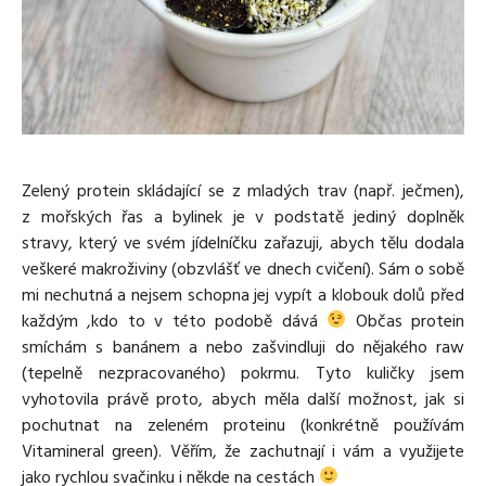
Media
Excentrické posilování
Polévky
Domácí HYROX
Nápoje
Co je Rutina?
Cvičení do kanceláře
Ostatní recepty
Pro koho je Rutina?
Desetiminutovka
Nejčastější dotazy
„Retro“ sestavy ze staré Rutiny
Mobilita
Aktivní uvolnění
Kontakt
Zelený protein skládající se z mladých trav (např. ječmen),
Meditace
z mořských řas a bylinek je v podstatě jediný doplněk
TRX
stravy, který ve svém jídelníčku zařazuji, abych tělu dodala
Klouzání
veškeré makroživiny (obzvlášť ve dnech cvičení). Sám o sobě
Výzvy a nácviky
mi nechutná a nejsem schopna jej vypít a klobouk dolů před
Afirmace – cvičení mysli
každým ,kdo to v této podobě dává
Občas protein
Protažení
smíchám s banánem a nebo zašvindluji do nějakého raw
Tréninkový plán
(tepelně nezpracovaného) pokrmu. Tyto kuličky jsem
vyhotovila právě proto, abych měla další možnost, jak si
pochutnat na zeleném proteinu (konkrétně používám
Vitamineral green). Věřím, že zachutnají i vám a využijete
jako rychlou svačinku i někde na cestách