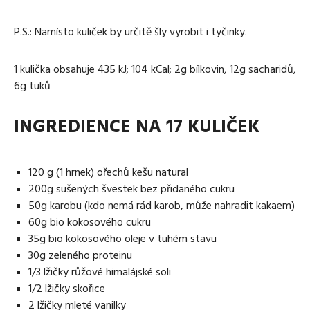
P.S.: Namísto kuliček by určitě šly vyrobit i tyčinky.
1 kulička obsahuje 435 kJ; 104 kCal; 2g bílkovin, 12g sacharidů,
6g tuků
INGREDIENCE NA 17 KULIČEK
120 g (1 hrnek) ořechů kešu natural
200g sušených švestek bez přidaného cukru
50g karobu (kdo nemá rád karob, může nahradit kakaem)
60g bio kokosového cukru
35g bio kokosového oleje v tuhém stavu
30g zeleného proteinu
1/3 lžičky růžové himalájské soli
1/2 lžičky skořice
2 lžičky mleté vanilky