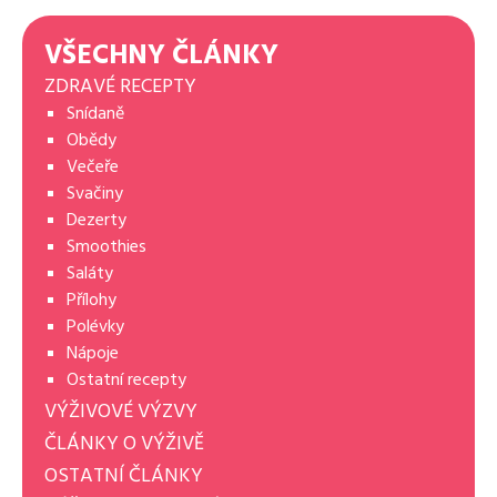
VŠECHNY ČLÁNKY
ZDRAVÉ RECEPTY
Snídaně
Obědy
Večeře
Svačiny
Dezerty
Smoothies
Saláty
Přílohy
Polévky
Nápoje
Ostatní recepty
VÝŽIVOVÉ VÝZVY
ČLÁNKY O VÝŽIVĚ
OSTATNÍ ČLÁNKY