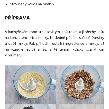
strouhaný kokos na obalení
PŘÍPRAVA
V kuchyňském robotu s esovitými noži rozmixuji ořechy kešu
na konzistenci strouhanky. Následně přidám sušené švestky
a opět mixuji. Pak přihodím ostatní ingredience a mixuji, až
mi vznikne lepivá směs. Z té uválím kuličky cca 4 cm
v průměru.