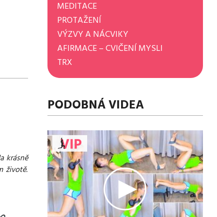
MEDITACE
PROTAŽENÍ
VÝZVY A NÁCVIKY
AFIRMACE – CVIČENÍ MYSLI
TRX
PODOBNÁ VIDEA
da krásně
 životě.