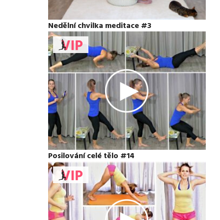
Nedělní chvilka meditace #3
Posilování celé tělo #14