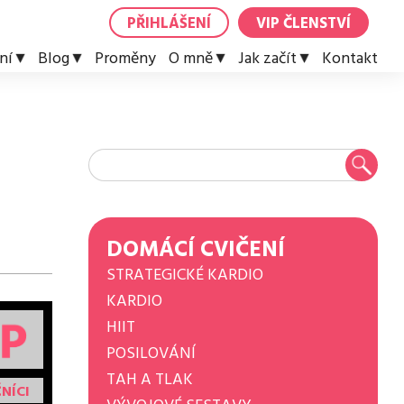
PŘIHLÁŠENÍ
VIP ČLENSTVÍ
ní
Blog
Proměny
O mně
Jak začít
Kontakt
DOMÁCÍ CVIČENÍ
STRATEGICKÉ KARDIO
KARDIO
HIIT
POSILOVÁNÍ
TAH A TLAK
NÍCI