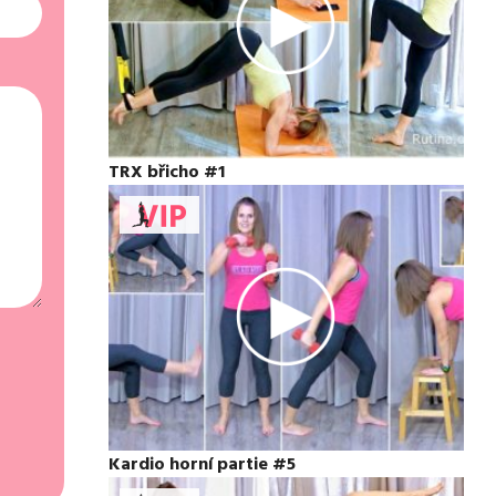
TRX břicho #1
Kardio horní partie #5