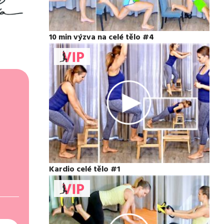
10 min výzva na celé tělo #4
Kardio celé tělo #1