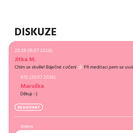
DISKUZE
20:28 (16.07.2026)
Jitka M.
Cítím se skvěle! Báječné cvičení
Při meditaci jsem se uvol
9:15 (20.07.2026)
Maruška
Děkuji :-)
REAGOVAT
Jméno