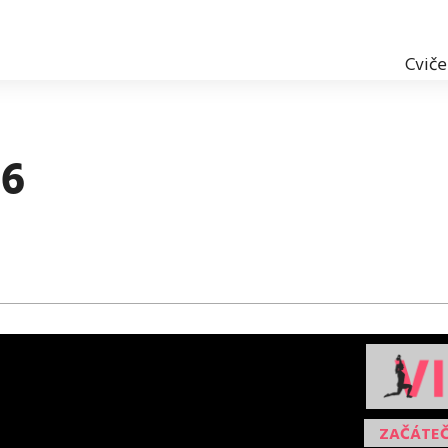
Cviče
#6
ZAČÁTEČ