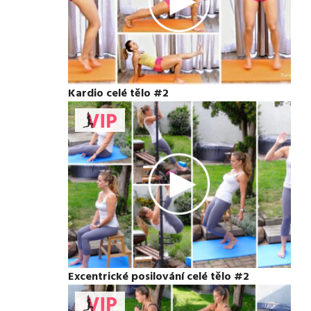
Kardio celé tělo #2
Excentrické posilování celé tělo #2