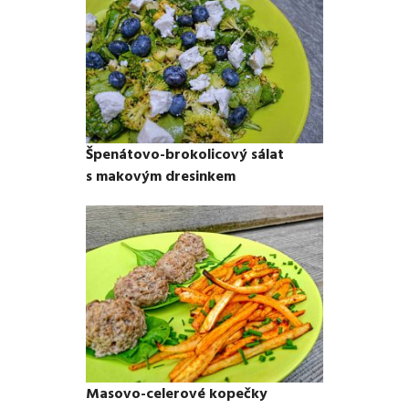
Špenátovo-brokolicový sálat
s makovým dresinkem
Masovo-celerové kopečky