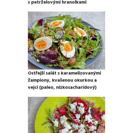
s petrželovými hranolkami
Ostřejší salát s karamelizovanými
žampiony, kvašenou okurkou a
vejci (paleo, nízkosacharidový)