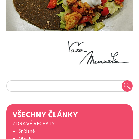
VŠECHNY ČLÁNKY
ZDRAVÉ RECEPTY
Snídaně
Obědy