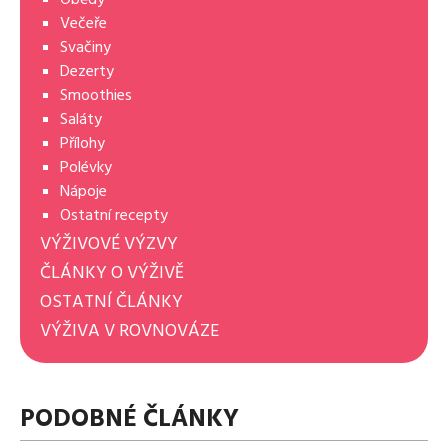
Večeře
Svačiny
Dezerty
Smoothies
Saláty
Přílohy
Polévky
Nápoje
Ostatní recepty
VÝŽIVOVÉ VÝZVY
ČLÁNKY O VÝŽIVĚ
OSTATNÍ ČLÁNKY
VÝŽIVA V ROVNOVÁZE
PODOBNÉ ČLÁNKY