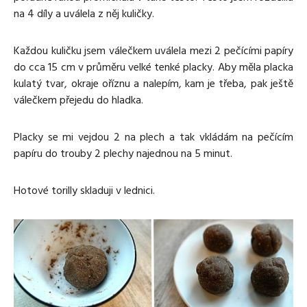
na 4 díly a uválela z něj kuličky.
Každou kuličku jsem válečkem uválela mezi 2 pečícími papíry
do cca 15 cm v průměru velké tenké placky. Aby měla placka
kulatý tvar, okraje oříznu a nalepím, kam je třeba, pak ještě
válečkem přejedu do hladka.
Placky se mi vejdou 2 na plech a tak vkládám na pečícím
papíru do trouby 2 plechy najednou na 5 minut.
Hotové torilly skladuji v lednici.