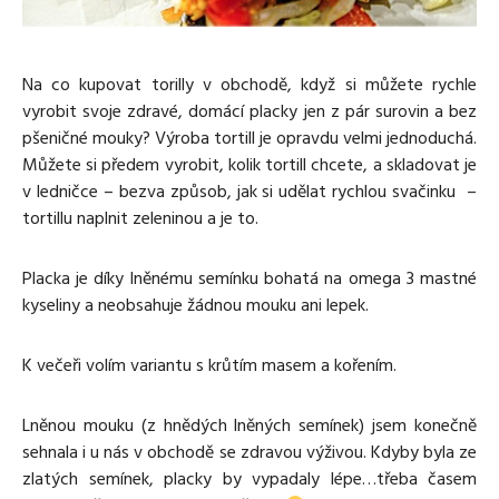
Media
Excentrické posilování
Polévky
Domácí HYROX
Nápoje
Co je Rutina?
Cvičení do kanceláře
Ostatní recepty
Na co kupovat torilly v obchodě, když si můžete rychle
Pro koho je Rutina?
Desetiminutovka
vyrobit svoje zdravé, domácí placky jen z pár surovin a bez
Nejčastější dotazy
„Retro“ sestavy ze staré Rutiny
pšeničné mouky? Výroba tortill je opravdu velmi jednoduchá.
Mobilita
Můžete si předem vyrobit, kolik tortill chcete, a skladovat je
Aktivní uvolnění
Kontakt
v ledničce – bezva způsob, jak si udělat rychlou svačinku –
Meditace
tortillu naplnit zeleninou a je to.
TRX
Klouzání
Placka je díky lněnému semínku bohatá na omega 3 mastné
Výzvy a nácviky
kyseliny a neobsahuje žádnou mouku ani lepek.
Afirmace – cvičení mysli
Protažení
K večeři volím variantu s krůtím masem a kořením.
Tréninkový plán
Lněnou mouku (z hnědých lněných semínek) jsem konečně
sehnala i u nás v obchodě se zdravou výživou. Kdyby byla ze
zlatých semínek, placky by vypadaly lépe…třeba časem