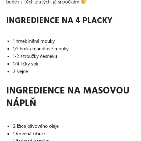
bude i s těch zlatých, já si počkám
INGREDIENCE NA 4 PLACKY
1 hrnek lněné mouky
1/3 hrnku mandlové mouky
1-2 stroužky česneku
1/4 ličky soli
2 vejce
INGREDIENCE NA MASOVOU
NÁPLŇ
2 lžíce olivového oleje
1 řervená cibule