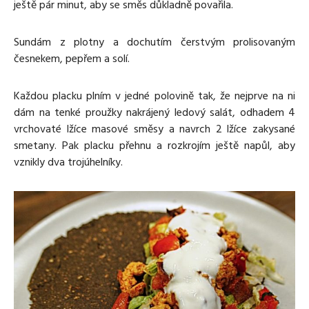
ještě pár minut, aby se směs důkladně povařila.
Sundám z plotny a dochutím čerstvým prolisovaným
česnekem, pepřem a solí.
Každou placku plním v jedné polovině tak, že nejprve na ni
dám na tenké proužky nakrájený ledový salát, odhadem 4
vrchovaté lžíce masové směsy a navrch 2 lžíce zakysané
smetany. Pak placku přehnu a rozkrojím ještě napůl, aby
vznikly dva trojúhelníky.