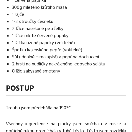
1 červená paprika
300g mletého krůtího masa
1 rajče
1-2 stroužky česneku
2 lžíce nasekané petrželky
1 lžíce mleté červené papriky
1 lžička uzené papriky (volitelné)
Špetka kajenského pepře (volitelné)
Sůl (ideálně Himalájská) a pepř na dochucení
2 hrsti na nudličky nakrájeného ledového salátu
8 lžic zakysané smetany
POSTUP
Troubu jsem předehřála na 190°C.
Všechny ingredience na placky jsem smíchala v misce a
pořádně rukou promíchala v tuhé těsto. Těsto jsem rozdělila