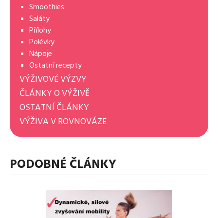
Smoothies
Saláty
Přílohy
Polévky
Nápoje
Ostatní recepty
VÝŽIVOVÉ VÝZVY
ČLÁNKY O VÝŽIVĚ
OSTATNÍ ČLÁNKY
VÝŽIVA V ROVNOVÁZE
PODOBNÉ ČLÁNKY