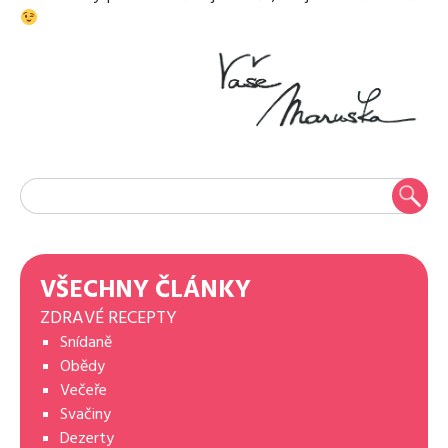
VŠECHNY ČLÁNKY
ZDRAVÉ RECEPTY
Snídaně
Obědy
Večeře
Svačiny
Dezerty