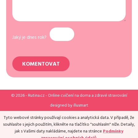
Jaký je dnes rok?
© 2026 -
Rutina.cz
- Online cvičení na doma a zdravé stravování
designed by
illusmart
Tyto webové stránky používají cookies a analytická data. V případě, že
souhlasíte s jejich použitím, klikněte na tlačítko "souhlasím" níže. Detaily,
jak s Vašimi daty nakládáme, najdete na stránce
Podmínky