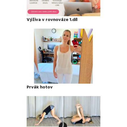
Výživa v rovnováze 1.díl
Prvák hotov