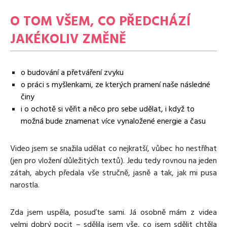
O TOM VŠEM, CO PŘEDCHÁZÍ
JAKÉKOLIV ZMĚNĚ
o budování a přetváření zvyku
o práci s myšlenkami, ze kterých pramení naše následné
činy
i o ochotě si věřit a něco pro sebe udělat, i když to
možná bude znamenat více vynaložené energie a času
Video jsem se snažila udělat co nejkratší, vůbec ho nestříhat
(jen pro vložení důležitých textů). Jedu tedy rovnou na jeden
zátah, abych předala vše stručně, jasně a tak, jak mi pusa
narostla.
Zda jsem uspěla, posuďte sami. Já osobně mám z videa
velmi dobrý pocit – sdělila jsem vše, co jsem sdělit chtěla