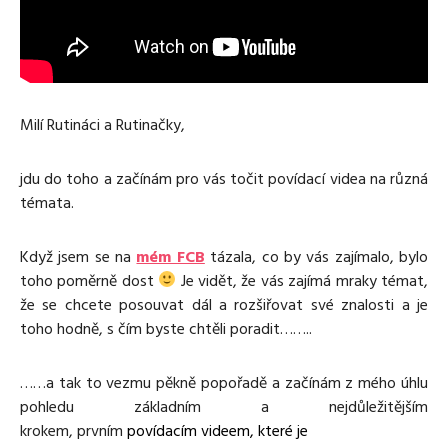
Media
Excentrické posilování
Polévky
Domácí HYROX
Nápoje
Co je Rutina?
Cvičení do kanceláře
Ostatní recepty
Pro koho je Rutina?
Desetiminutovka
Nejčastější dotazy
„Retro“ sestavy ze staré Rutiny
Milí Rutináci a Rutinačky,
Mobilita
Aktivní uvolnění
Kontakt
jdu do toho a začínám pro vás točit povídací videa na různá
Meditace
témata.
TRX
Klouzání
Když jsem se na
mém FCB
tázala, co by vás zajímalo, bylo
Výzvy a nácviky
toho poměrně dost
Je vidět, že vás zajímá mraky témat,
Afirmace – cvičení mysli
že se chcete posouvat dál a rozšiřovat své znalosti a je
Protažení
toho hodně, s čím byste chtěli poradit……..
Tréninkový plán
……a tak to vezmu pěkně popořadě a začínám z mého úhlu
pohledu základním a nejdůležitějším
krokem, prvním
povídacím videem, které je