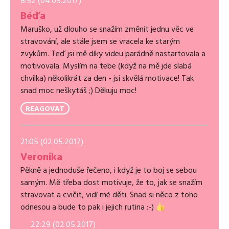
8:52 (04.05.2017)
Béďa
Maruško, už dlouho se snažím změnit jednu věc ve
stravování, ale stále jsem se vracela ke starým
zvykům. Teď jsi mě díky videu parádně nastartovala a
motivovala. Myslím na tebe (když na mě jde slabá
chvilka) několikrát za den - jsi skvělá motivace! Tak
snad moc neškytáš ;) Děkuju moc!
REAGOVAT
21:05 (02.05.2017)
Veronika
Pěkně a jednoduše řečeno, i když je to boj se sebou
samým. Mě třeba dost motivuje, že to, jak se snažím
stravovat a cvičit, vidí mé děti. Snad si něco z toho
odnesou a bude to pak i jejich rutina :-)
22:29 (02.05.2017)