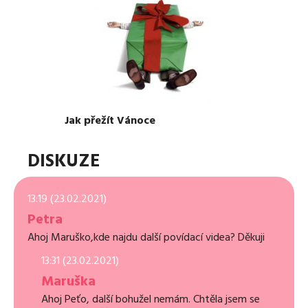
Jak přežít Vánoce
DISKUZE
13:19 (23.02.2021)
Petra
Ahoj Maruško,kde najdu další povídací videa? Děkuji
13:31 (23.02.2021)
Maruška
Ahoj Peťo, další bohužel nemám. Chtěla jsem se