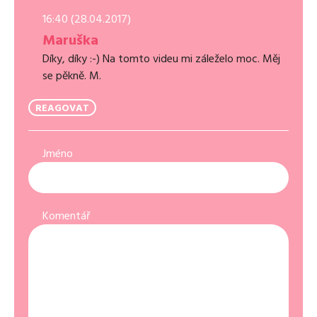
16:40 (28.04.2017)
Maruška
Díky, díky :-) Na tomto videu mi záleželo moc. Měj
se pěkně. M.
REAGOVAT
Jméno
Komentář