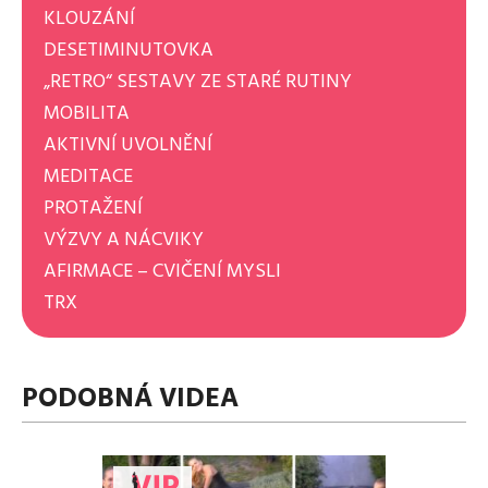
KLOUZÁNÍ
DESETIMINUTOVKA
„RETRO“ SESTAVY ZE STARÉ RUTINY
MOBILITA
AKTIVNÍ UVOLNĚNÍ
MEDITACE
PROTAŽENÍ
VÝZVY A NÁCVIKY
AFIRMACE – CVIČENÍ MYSLI
TRX
PODOBNÁ VIDEA