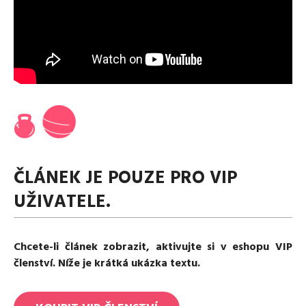
Media
Excentrické posilování
Polévky
Domácí HYROX
Nápoje
Co je Rutina?
Cvičení do kanceláře
Ostatní recepty
Pro koho je Rutina?
Desetiminutovka
Nejčastější dotazy
„Retro“ sestavy ze staré Rutiny
Mobilita
Aktivní uvolnění
Kontakt
Meditace
TRX
Klouzání
ČLÁNEK JE POUZE PRO VIP
Výzvy a nácviky
Afirmace – cvičení mysli
UŽIVATELE.
Protažení
Tréninkový plán
Chcete-li článek zobrazit, aktivujte si v eshopu VIP
členství. Níže je krátká ukázka textu.