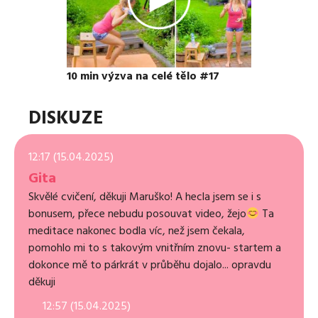
10 min výzva na celé tělo #17
DISKUZE
12:17 (15.04.2025)
Gita
Skvělé cvičení, děkuji Maruško! A hecla jsem se i s
bonusem, přece nebudu posouvat video, žejo
Ta
meditace nakonec bodla víc, než jsem čekala,
pomohlo mi to s takovým vnitřním znovu- startem a
dokonce mě to párkrát v průběhu dojalo... opravdu
děkuji
12:57 (15.04.2025)