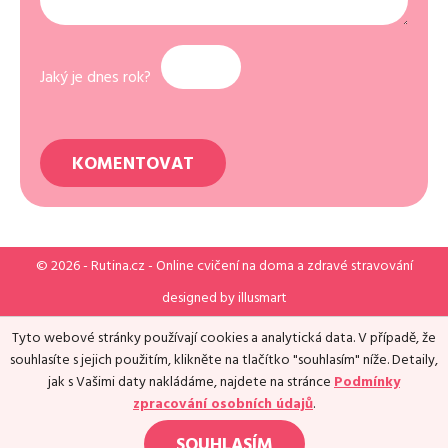
Jaký je dnes rok?
© 2026 -
Rutina.cz
- Online cvičení na doma a zdravé stravování
designed by
illusmart
Tyto webové stránky používají cookies a analytická data. V případě, že
souhlasíte s jejich použitím, klikněte na tlačítko "souhlasím" níže. Detaily,
jak s Vašimi daty nakládáme, najdete na stránce
Podmínky
zpracování osobních údajů
.