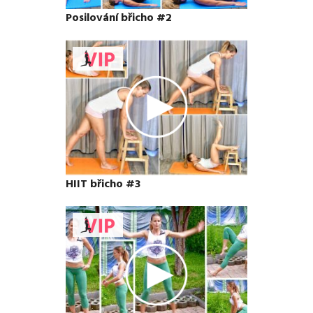
Posilování břicho #2
HIIT břicho #3