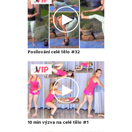
Posilování celé tělo #32
10 min výzva na celé tělo #1