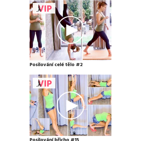
Posilování celé tělo #2
Posilování břicho #15