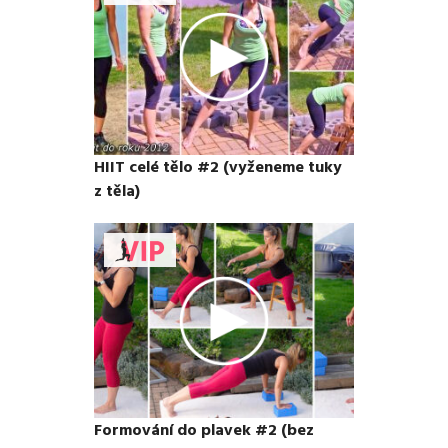
HIIT celé tělo #2 (vyženeme tuky
z těla)
Formování do plavek #2 (bez