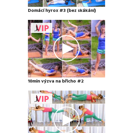
Domácí hyrox #3 (bez skákání)
10min výzva na břicho #2