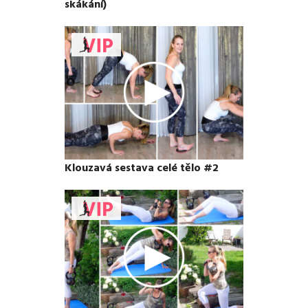
skákání)
Klouzavá sestava celé tělo #2