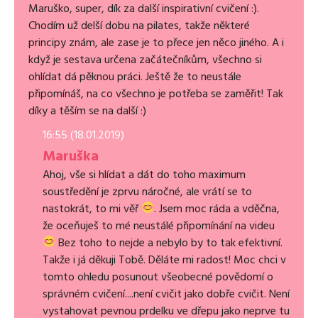
Maruško, super, dík za další inspirativní cvičení :).
Chodím už delší dobu na pilates, takže některé
principy znám, ale zase je to přece jen něco jiného. A i
když je sestava určena začátečníkům, všechno si
ohlídat dá pěknou práci. Ještě že to neustále
připomínáš, na co všechno je potřeba se zaměřit! Tak
díky a těším se na další :)
16:55 (18.01.2019)
Maruška
Ahoj, vše si hlídat a dát do toho maximum
soustředění je zprvu náročné, ale vrátí se to
nastokrát, to mi věř
. Jsem moc ráda a vděčna,
že oceňuješ to mé neustálé připomínání na videu
Bez toho to nejde a nebylo by to tak efektivní.
Takže i já děkuji Tobě. Děláte mi radost! Moc chci v
tomto ohledu posunout všeobecné povědomí o
správném cvičení....není cvičit jako dobře cvičit. Není
vystahovat pevnou prdelku ve dřepu jako neprve tu