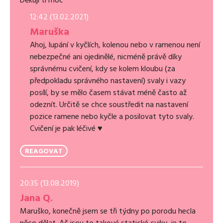
Děkuji ti moc
12:42 (13.02.2021)
Maruška
Ahoj, lupání v kyčlích, kolenou nebo v ramenou není
nebezpečné ani ojedinělé, nicméně právě díky
správnému cvičení, kdy se kolem kloubu (za
předpokladu správného nastavení) svaly i vazy
posílí, by se mělo časem stávat méně často až
odeznít. Určitě se chce soustředit na nastavení
pozice ramene nebo kyčle a posilovat tyto svaly.
Cvičení je pak léčivé ♥
REAGOVAT
20:35 (13.08.2019)
Jana Q.
Maruško, konečně jsem se tři týdny po porodu hecla
něco dělat. Ač jsou to takové statické cviky, je to