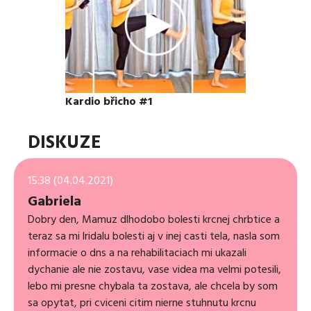
Kardio břicho #1
DISKUZE
15:38 (04.04.2021)
Gabriela
Dobry den, Mamuz dlhodobo bolesti krcnej chrbtice a
teraz sa mi lridalu bolesti aj v inej casti tela, nasla som
informacie o dns a na rehabilitaciach mi ukazali
dychanie ale nie zostavu, vase videa ma velmi potesili,
lebo mi presne chybala ta zostava, ale chcela by som
sa opytat, pri cviceni citim nierne stuhnutu krcnu