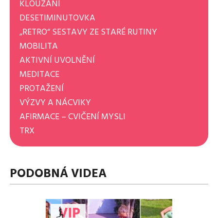
KLOUZÁNÍ
DESETIMINUTOVKA
„RETRO“ SESTAVY ZE STARÉ RUTINY
MOBILITA
AKTIVNÍ UVOLNĚNÍ
MEDITACE
PROTAŽENÍ
VÝZVY A NÁCVIKY
AFIRMACE – CVIČENÍ MYSLI
TRX
PODOBNÁ VIDEA