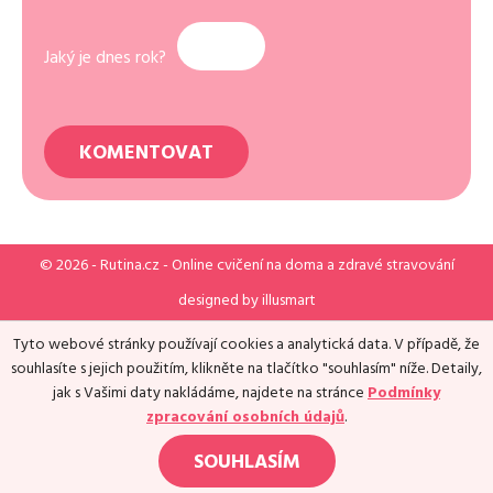
Jaký je dnes rok?
© 2026 -
Rutina.cz
- Online cvičení na doma a zdravé stravování
designed by
illusmart
Tyto webové stránky používají cookies a analytická data. V případě, že
souhlasíte s jejich použitím, klikněte na tlačítko "souhlasím" níže. Detaily,
jak s Vašimi daty nakládáme, najdete na stránce
Podmínky
zpracování osobních údajů
.