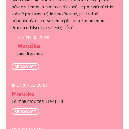
pěkně v tempu a trochu nečekaně se po cvičení cítím
krásně protažená :) Je neuvěřitené, jak trefně
připomínáš, na co se nemá při cviku zapomenout.
Prubnu i další díly cvičení ;) DÍKY!
7:17 (14.08.2019)
Maruška
Jani díky moc!
REAGOVAT
19:27 (04.02.2019)
Maruška
To mne moc těší. Děkuji Ti!
REAGOVAT