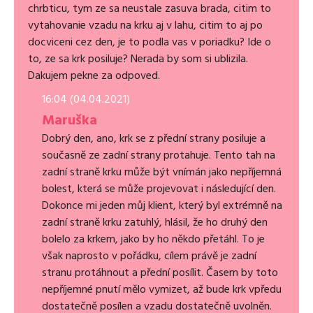
chrbticu, tym ze sa neustale zasuva brada, citim to
vytahovanie vzadu na krku aj v lahu, citim to aj po
docviceni cez den, je to podla vas v poriadku? Ide o
to, ze sa krk posiluje? Nerada by som si ublizila.
Dakujem pekne za odpoved.
16:04 (04.04.2021)
Maruška
Dobrý den, ano, krk se z přední strany posiluje a
současně ze zadní strany protahuje. Tento tah na
zadní straně krku může být vnímán jako nepříjemná
bolest, která se může projevovat i následující den.
Dokonce mi jeden můj klient, který byl extrémně na
zadní straně krku zatuhlý, hlásil, že ho druhý den
bolelo za krkem, jako by ho někdo přetáhl. To je
však naprosto v pořádku, cílem právě je zadní
stranu protáhnout a přední posílit. Časem by toto
nepříjemné pnutí mělo vymizet, až bude krk vpředu
dostatečně posílen a vzadu dostatečně uvolněn.