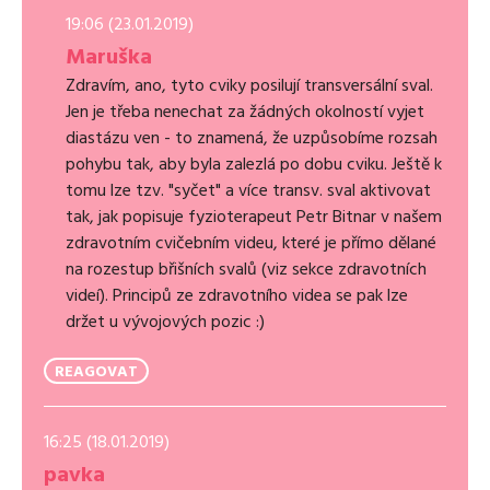
19:06 (23.01.2019)
Maruška
Zdravím, ano, tyto cviky posilují transversální sval.
Jen je třeba nenechat za žádných okolností vyjet
diastázu ven - to znamená, že uzpůsobíme rozsah
pohybu tak, aby byla zalezlá po dobu cviku. Ještě k
tomu lze tzv. "syčet" a více transv. sval aktivovat
tak, jak popisuje fyzioterapeut Petr Bitnar v našem
zdravotním cvičebním videu, které je přímo dělané
na rozestup břišních svalů (viz sekce zdravotních
videí). Principů ze zdravotního videa se pak lze
držet u vývojových pozic :)
REAGOVAT
16:25 (18.01.2019)
pavka