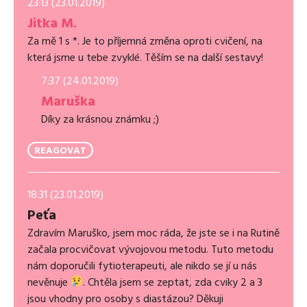
23:13 (23.01.2019)
Jitka M.
Za mě 1 s *. Je to příjemná změna oproti cvičení, na
která jsme u tebe zvyklé. Těším se na další sestavy!
7:37 (24.01.2019)
Maruška
Díky za krásnou známku ;)
REAGOVAT
18:31 (23.01.2019)
Peťa
Zdravím Maruško, jsem moc ráda, že jste se i na Rutině
začala procvičovat vývojovou metodu. Tuto metodu
nám doporučili fytioterapeuti, ale nikdo se jí u nás
nevěnuje
. Chtěla jsem se zeptat, zda cviky 2 a 3
jsou vhodny pro osoby s diastázou? Děkuji