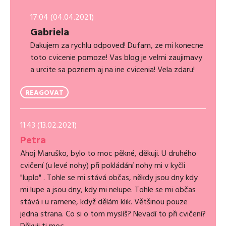
17:04 (04.04.2021)
Gabriela
Dakujem za rychlu odpoved! Dufam, ze mi konecne
toto cvicenie pomoze! Vas blog je velmi zaujimavy
a urcite sa pozriem aj na ine cvicenia! Vela zdaru!
REAGOVAT
11:43 (13.02.2021)
Petra
Ahoj Maruško, bylo to moc pěkné, děkuji. U druhého
cvičení (u levé nohy) při pokládání nohy mi v kyčli
"luplo" . Tohle se mi stává občas, někdy jsou dny kdy
mi lupe a jsou dny, kdy mi nelupe. Tohle se mi občas
stává i u ramene, když dělám klik. Většinou pouze
jedna strana. Co si o tom myslíš? Nevadí to při cvičení?