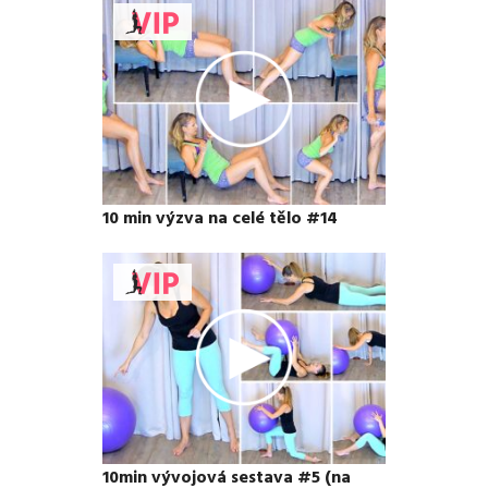
10 min výzva na celé tělo #14
10min vývojová sestava #5 (na