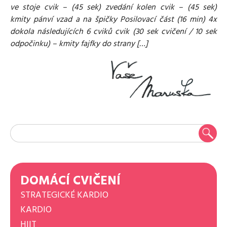
ve stoje cvik – (45 sek) zvedání kolen cvik – (45 sek)
kmity pánví vzad a na špičky Posilovací část (16 min) 4x
dokola následujících 6 cviků cvik (30 sek cvičení / 10 sek
odpočinku) – kmity fajfky do strany […]
DOMÁCÍ CVIČENÍ
STRATEGICKÉ KARDIO
KARDIO
HIIT