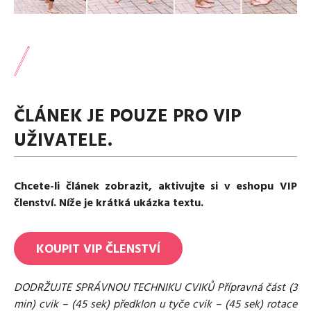
Media
Excentrické posilování
Polévky
Domácí HYROX
Nápoje
Co je Rutina?
Cvičení do kanceláře
Ostatní recepty
Pro koho je Rutina?
Desetiminutovka
Nejčastější dotazy
„Retro“ sestavy ze staré Rutiny
Mobilita
ČLÁNEK JE POUZE PRO VIP
Aktivní uvolnění
Kontakt
Meditace
UŽIVATELE.
TRX
Klouzání
Výzvy a nácviky
Chcete-li článek zobrazit, aktivujte si v eshopu VIP
Afirmace – cvičení mysli
členství. Níže je krátká ukázka textu.
Protažení
Tréninkový plán
KOUPIT
VIP
ČLENSTVÍ
DODRŽUJTE SPRÁVNOU TECHNIKU CVIKŮ Přípravná část (3
min) cvik – (45 sek) předklon u tyče cvik – (45 sek) rotace