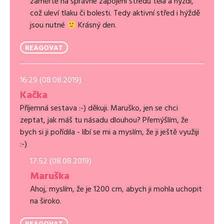
zaměřte na správné zapojení středu těla a hýždí,
což uleví tlaku či bolesti. Tedy aktivní střed i hýždě
jsou nutné
Krásný den.
REAGOVAT
16:29 (08.08.2019)
Kačka
Příjemná sestava :-) děkuji. Maruško, jen se chci
zeptat, jak máš tu násadu dlouhou? Přemýšlím, že
bych si ji pořídila - líbí se mi a myslím, že ji ještě využiji
:-)
17:52 (08.08.2019)
Maruška
Ahoj, myslím, že je 1200 cm, abych ji mohla uchopit
na široko.