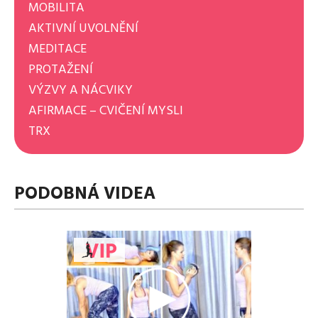
MOBILITA
AKTIVNÍ UVOLNĚNÍ
MEDITACE
PROTAŽENÍ
VÝZVY A NÁCVIKY
AFIRMACE – CVIČENÍ MYSLI
TRX
PODOBNÁ VIDEA