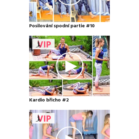
Posilování spodní partie #10
Kardio břicho #2