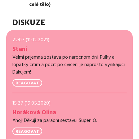
celé tělo)
DISKUZE
22:07 (11.02.2021)
Stani
Velmi prijemna zostava po narocnom dni. Pulky a
lopatky citim a pocit po cviceni je naprosto vynikajuci.
Dakujem!
REAGOVAT
15:27 (19.05.2020)
Horáková Olina
Ahoj! Děkuji za parádní sestavu! Super! O.
REAGOVAT