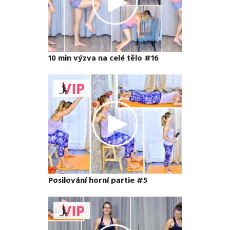
10 min výzva na celé tělo #16
Posilování horní partie #5