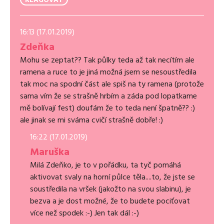
REAGOVAT
16:13 (17.01.2019)
Zdeňka
Mohu se zeptat?? Tak půlky teda až tak necítím ale
ramena a ruce to je jiná možná jsem se nesoustředila
tak moc na spodní část ale spiš na ty ramena (protože
sama vím že se strašně hrbím a záda pod lopatkame
mě bolívají fest) doufám že to teda není špatně?? :)
ale jinak se mi sváma cvičí strašně dobře! :)
16:22 (17.01.2019)
Maruška
Milá Zdeňko, je to v pořádku, ta tyč pomáhá
aktivovat svaly na horní půlce těla....to, že jste se
soustředila na vršek (jakožto na svou slabinu), je
bezva a je dost možné, že to budete pociťovat
více než spodek :-) Jen tak dál :-)