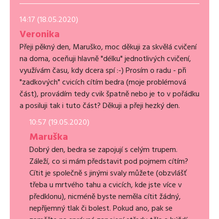
14:17 (18.05.2020)
Veronika
Přeji pěkný den, Maruško, moc děkuji za skvělá cvičení
na doma, oceňuji hlavně "délku" jednotlivých cvičení,
využívám času, kdy dcera spí :-) Prosím o radu - při
"zadkových" cvicích cítím bedra (moje problémová
část), provádím tedy cvik špatně nebo je to v pořádku
a posiluji tak i tuto část? Děkuji a přeji hezký den.
10:57 (19.05.2020)
Maruška
Dobrý den, bedra se zapojují s celým trupem.
Záleží, co si mám představit pod pojmem cítím?
Cítit je společně s jinými svaly můžete (obzvlášť
třeba u mrtvého tahu a cvicích, kde jste více v
předklonu), nicméně byste neměla cítit žádný,
nepříjemný tlak či bolest. Pokud ano, pak se