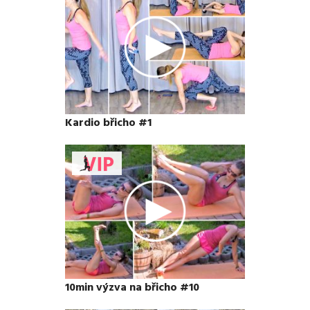
Kardio břicho #1
10min výzva na břicho #10