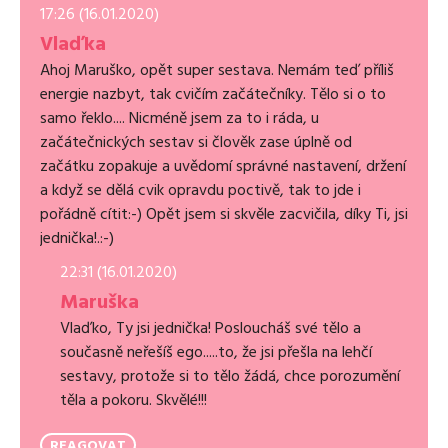
17:26 (16.01.2020)
Vlaďka
Ahoj Maruško, opět super sestava. Nemám teď příliš
energie nazbyt, tak cvičím začátečníky. Tělo si o to
samo řeklo.... Nicméně jsem za to i ráda, u
začátečnických sestav si člověk zase úplně od
začátku zopakuje a uvědomí správné nastavení, držení
a když se dělá cvik opravdu poctivě, tak to jde i
pořádně cítit:-) Opět jsem si skvěle zacvičila, díky Ti, jsi
jednička!.:-)
22:31 (16.01.2020)
Maruška
Vlaďko, Ty jsi jednička! Posloucháš své tělo a
současně neřešíš ego.....to, že jsi přešla na lehčí
sestavy, protože si to tělo žádá, chce porozumění
těla a pokoru. Skvělé!!!
REAGOVAT