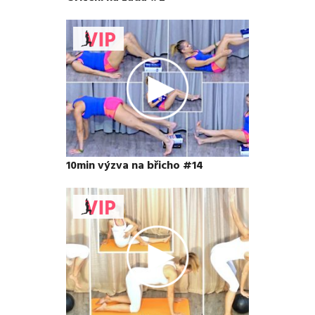
10min výzva na břicho #14