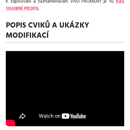
K zapisování a zaznamenávání VAŠÍ PROMĚNY je tu
VÁŠ
OSOBNÍ PROFIL
POPIS CVIKŮ A UKÁZKY
MODIFIKACÍ