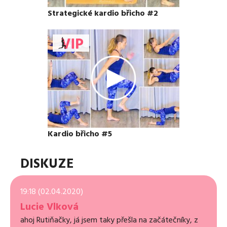
Strategické kardio břicho #2
Kardio břicho #5
DISKUZE
19:18 (02.04.2020)
Lucie Vlková
ahoj Rutiňačky, já jsem taky přešla na začátečníky, z