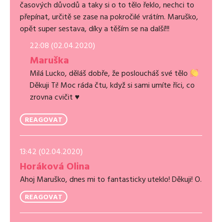
časových důvodů a taky si o to tělo řeklo, nechci to
přepínat, určitě se zase na pokročilé vrátím. Maruško,
opět super sestava, díky a těším se na další!!!
22:08 (02.04.2020)
Maruška
Milá Lucko, děláš dobře, že posloucháš své tělo
Děkuji Ti! Moc ráda čtu, když si sami umíte říci, co
zrovna cvičit
♥️
REAGOVAT
13:42 (02.04.2020)
Horáková Olina
Ahoj Maruško, dnes mi to fantasticky uteklo! Děkuji! O.
REAGOVAT