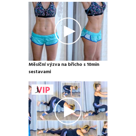
Měsíční výzva na břicho s 10min
sestavami