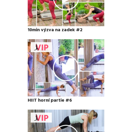
10min výzva na zadek #2
HIIT horní partie #6