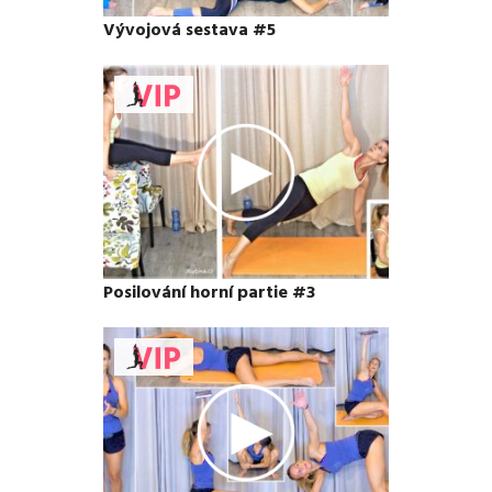
Vývojová sestava #5
Posilování horní partie #3