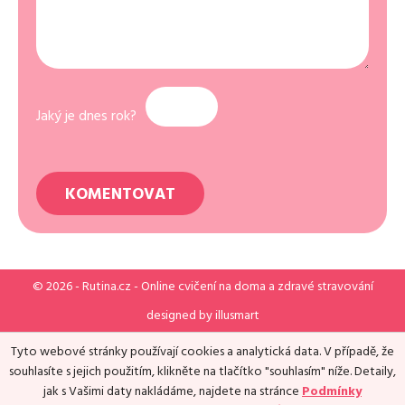
Jaký je dnes rok?
© 2026 -
Rutina.cz
- Online cvičení na doma a zdravé stravování
designed by
illusmart
Tyto webové stránky používají cookies a analytická data. V případě, že
souhlasíte s jejich použitím, klikněte na tlačítko "souhlasím" níže. Detaily,
jak s Vašimi daty nakládáme, najdete na stránce
Podmínky