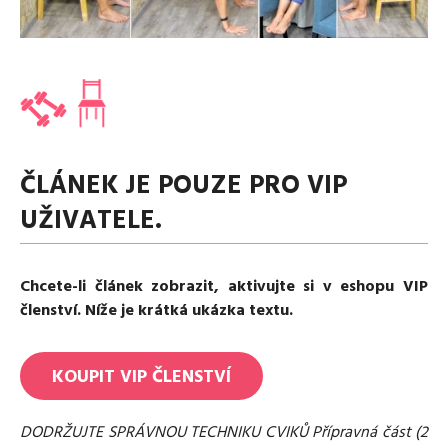
Media
Excentrické posilování
Polévky
Domácí HYROX
Nápoje
Co je Rutina?
Cvičení do kanceláře
Ostatní recepty
Pro koho je Rutina?
Desetiminutovka
Nejčastější dotazy
„Retro“ sestavy ze staré Rutiny
Mobilita
Aktivní uvolnění
Kontakt
ČLÁNEK JE POUZE PRO VIP
Meditace
TRX
UŽIVATELE.
Klouzání
Výzvy a nácviky
Afirmace – cvičení mysli
Chcete-li článek zobrazit, aktivujte si v eshopu VIP
Protažení
členství. Níže je krátká ukázka textu.
Tréninkový plán
KOUPIT
VIP
ČLENSTVÍ
DODRŽUJTE SPRÁVNOU TECHNIKU CVIKŮ Přípravná část (2