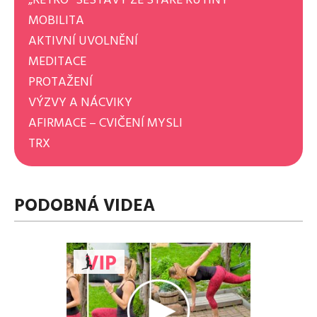
MOBILITA
AKTIVNÍ UVOLNĚNÍ
MEDITACE
PROTAŽENÍ
VÝZVY A NÁCVIKY
AFIRMACE – CVIČENÍ MYSLI
TRX
PODOBNÁ VIDEA