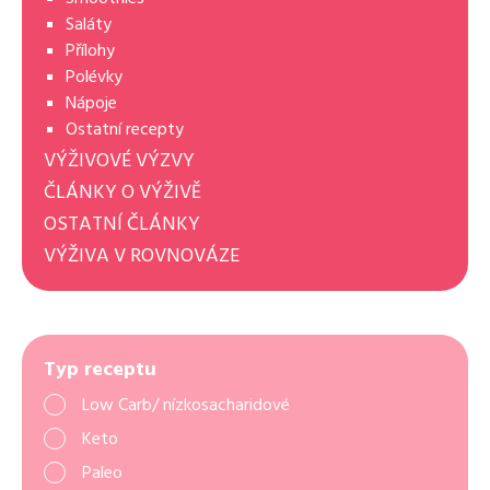
Saláty
Přílohy
Polévky
Nápoje
Ostatní recepty
VÝŽIVOVÉ VÝZVY
ČLÁNKY O VÝŽIVĚ
OSTATNÍ ČLÁNKY
VÝŽIVA V ROVNOVÁZE
Typ receptu
Low Carb/ nízkosacharidové
Keto
Paleo