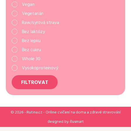
Vegan
Vegetarián
Raw/syrová strava
Bez laktózy
Bez lepku
Bez cukru
Whole 30
Vysokoproteinový
FILTROVAT
© 2026 -
Rutina.cz
- Online cvičení na doma a zdravé stravování
designed by
illusmart