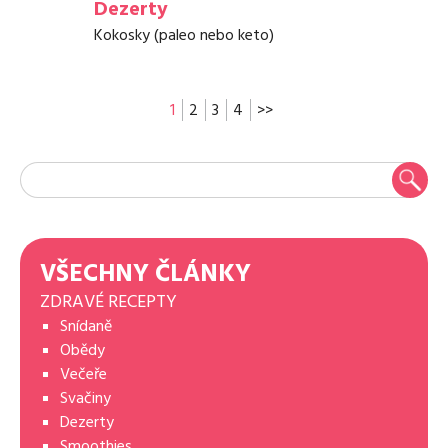
Dezerty
Kokosky (paleo nebo keto)
1
2
3
4
>>
VŠECHNY ČLÁNKY
ZDRAVÉ RECEPTY
Snídaně
Obědy
Večeře
Svačiny
Dezerty
Smoothies