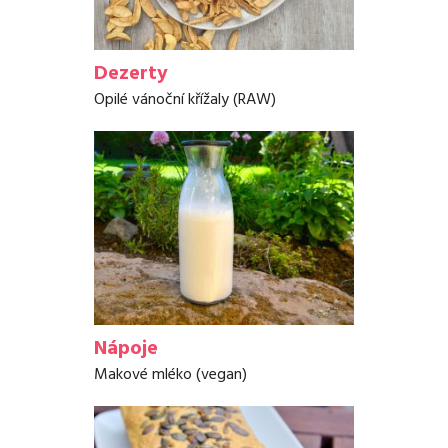
Dezerty
Opilé vánoční křížaly (RAW)
Nápoje
Makové mléko (vegan)