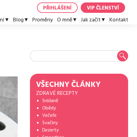
PŘIHLÁŠENÍ
VIP ČLENSTVÍ
ní
Blog
Proměny
O mně
Jak začít
Kontakt
VŠECHNY ČLÁNKY
ZDRAVÉ RECEPTY
Snídaně
Obědy
Večeře
Svačiny
Dezerty