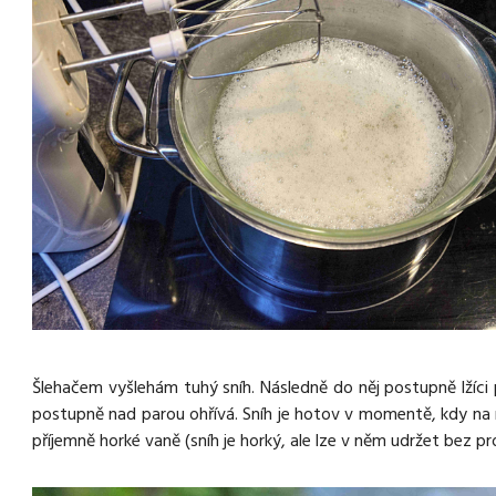
Šlehačem vyšlehám tuhý sníh. Následně do něj postupně lžíci 
postupně nad parou ohřívá. Sníh je hotov v momentě, kdy na něm
příjemně horké vaně (sníh je horký, ale lze v něm udržet bez p