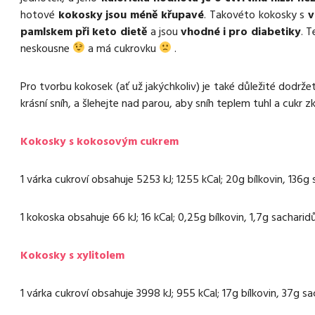
hotové
kokosky jsou méně křupavé
. Takovéto kokosky s
v
pamlskem při keto dietě
a jsou
vhodné i pro diabetiky
. 
neskousne
a má cukrovku
.
Pro tvorbu kokosek (ať už jakýchkoliv) je také důležité dodrž
krásní sníh, a šlehejte nad parou, aby sníh teplem tuhl a cukr z
Kokosky s kokosovým cukrem
1 várka cukroví obsahuje 5253 kJ; 1255 kCal; 20g bílkovin, 136g
1 kokoska obsahuje 66 kJ; 16 kCal; 0,25g bílkovin, 1,7g sacharid
Kokosky s xylitolem
1 várka cukroví obsahuje 3998 kJ; 955 kCal; 17g bílkovin, 37g s