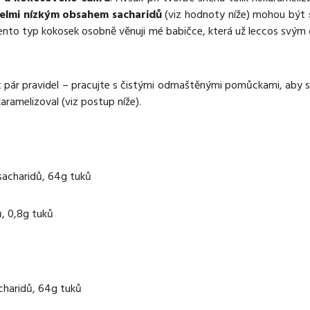
elmi nízkým obsahem sacharidů
(viz hodnoty níže) mohou být
Tento typ kokosek osobně věnuji mé babičce, která už leccos svý
et pár pravidel – pracujte s čistými odmaštěnými pomůckami, aby s
karamelizoval (viz postup níže).
 sacharidů, 64g tuků
ů, 0,8g tuků
acharidů, 64g tuků