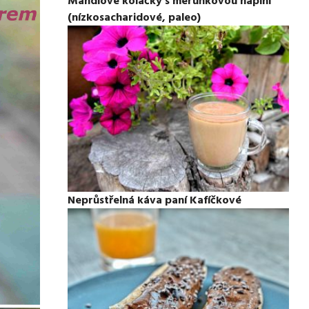
Mandlové koláčky s meruňkovou náplní
(nízkosacharidové, paleo)
Neprůstřelná káva paní Kafíčkové