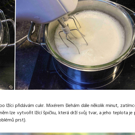
po lžíci přidávám cukr. Mixérem šlehám dále několik minut, zatímc
 lze vytvořit lžící špičku, která drží svůj tvar, a jeho teplota j
roblémů prst).