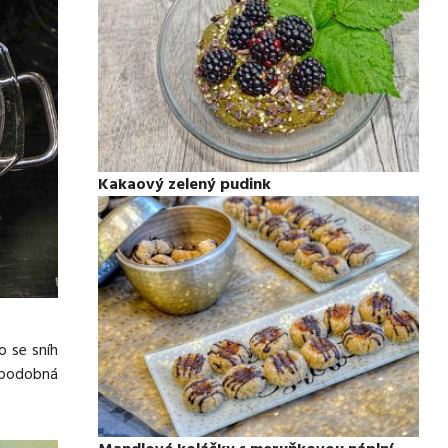
Kakaový zelený pudink
o se sníh
e podobná