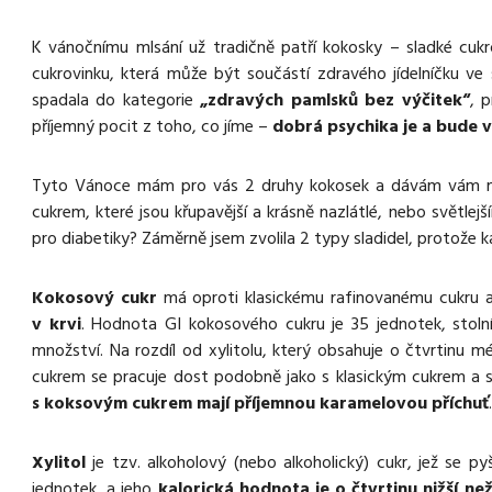
K vánočnímu mlsání už tradičně patří kokosky – sladké cukr
cukrovinku, která může být součástí zdravého jídelníčku ve
spadala do kategorie
„zdravých pamlsků bez výčitek“
, 
příjemný pocit z toho, co jíme –
dobrá psychika je a bude v
Tyto Vánoce mám pro vás 2 druhy kokosek a dávám vám m
cukrem, které jsou křupavější a krásně nazlátlé, nebo světle
pro diabetiky? Záměrně jsem zvolila 2 typy sladidel, protože
Kokosový cukr
má oproti klasickému rafinovanému cukru až
v krvi
. Hodnota GI kokosového cukru je 35 jednotek, stoln
množství. Na rozdíl od xylitolu, který obsahuje o čtvrtinu 
cukrem se pracuje dost podobně jako s klasickým cukrem a sn
s koksovým cukrem mají příjemnou karamelovou příchuť
.
Xylitol
je tzv. alkoholový (nebo alkoholický) cukr, jež se py
jednotek, a jeho
kalorická hodnota je o čtvrtinu nižší n