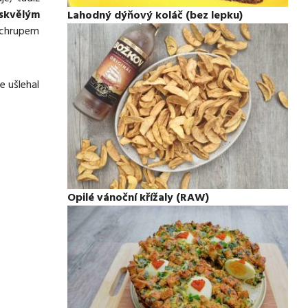
skvělým
Lahodný dýňový koláč (bez lepku)
m chrupem
e ušlehal
Opilé vánoční křížaly (RAW)