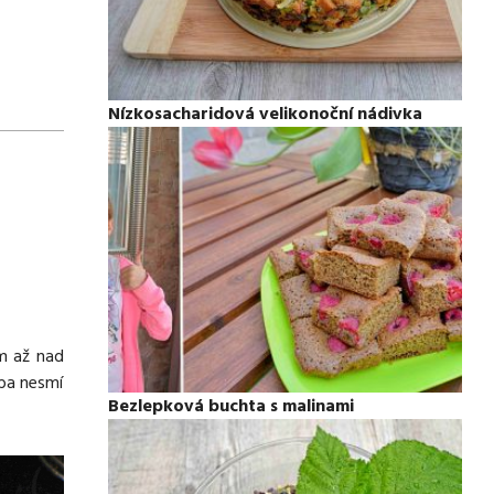
Nízkosacharidová velikonoční nádivka
ám až nad
oba nesmí
Bezlepková buchta s malinami