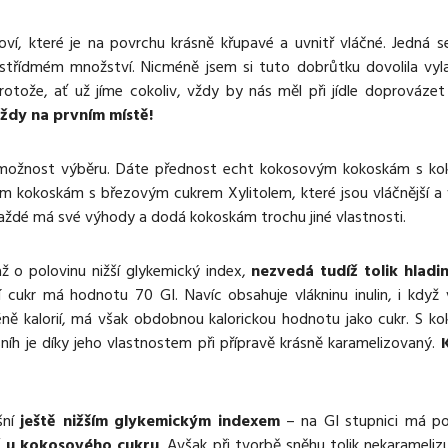
oví, které je na povrchu krásně křupavé a uvnitř vláčné. Jedná 
 střídmém množství. Nicméně jsem si tuto dobrůtku dovolila vyl
protože, ať už jíme cokoliv, vždy by nás měl při jídle doprováze
ždy na prvním místě!
ožnost výběru. Dáte přednost echt kokosovým kokoskám s k
jším kokoskám s březovým cukrem Xylitolem, které jsou vláčnější a
 každé má své výhody a dodá kokoskám trochu jiné vlastnosti.
 o polovinu nižší glykemický index,
nezvedá tudíž tolik hladi
í cukr má hodnotu 70 GI. Navíc obsahuje vlákninu inulin, i když
méně kalorií, má však obdobnou kalorickou hodnotu jako cukr. S 
íh je díky jeho vlastnostem při přípravě krásně karamelizovaný.
šní
ještě nižším glykemickým indexem
– na GI stupnici má p
ež u kokosového cukru
. Avšak při tvorbě sněhu tolik nekaramelizu