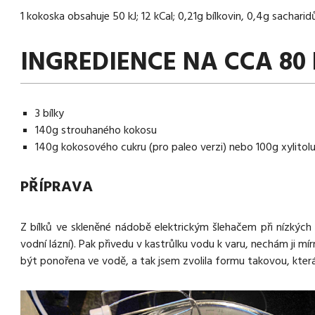
1 kokoska obsahuje 50 kJ; 12 kCal; 0,21g bílkovin, 0,4g sacharid
INGREDIENCE NA CCA 80
3 bílky
140g strouhaného kokosu
140g kokosového cukru (pro paleo verzi) nebo 100g xylitolu
PŘÍPRAVA
Z bílků ve skleněné nádobě elektrickým šlehačem při nízkých
vodní lázní). Pak přivedu v kastrůlku vodu k varu, nechám ji 
být ponořena ve vodě, a tak jsem zvolila formu takovou, která