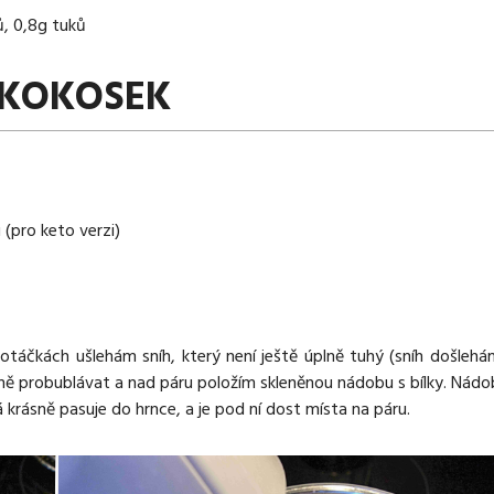
ů, 0,8g tuků
 KOKOSEK
 (pro keto verzi)
 otáčkách ušlehám sníh, který není ještě úplně tuhý (sníh došleh
mírně probublávat a nad páru položím skleněnou nádobu s bílky. Nád
 krásně pasuje do hrnce, a je pod ní dost místa na páru.