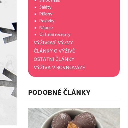
Smoothies
Saláty
Přílohy
Polévky
Nápoje
Ostatní recepty
VÝŽIVOVÉ VÝZVY
ČLÁNKY O VÝŽIVĚ
OSTATNÍ ČLÁNKY
VÝŽIVA V ROVNOVÁZE
PODOBNÉ ČLÁNKY