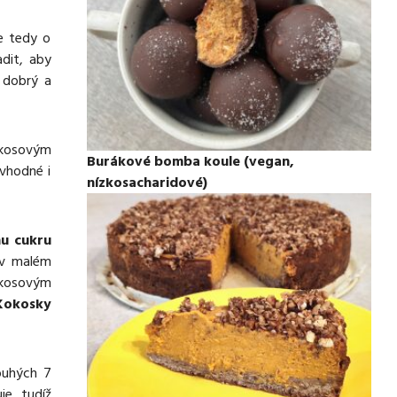
se tedy o
adit, aby
t dobrý a
okosovým
Burákové bomba koule (vegan,
 vhodné i
nízkosacharidové)
nu cukru
 v malém
kokosovým
Kokosky
ouhých 7
je, tudíž