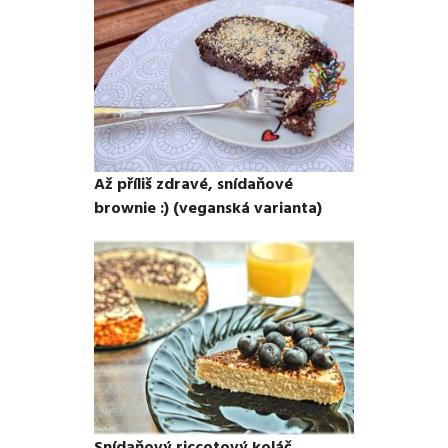
Až příliš zdravé, snídaňové
brownie :) (veganská varianta)
Snídaňový riccotový koláč