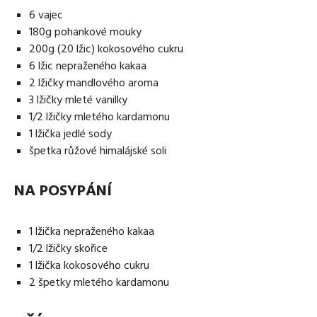
6 vajec
180g pohankové mouky
200g (20 lžic) kokosového cukru
6 lžic nepraženého kakaa
2 lžičky mandlového aroma
3 lžičky mleté vanilky
1/2 lžičky mletého kardamonu
1 lžička jedlé sody
špetka růžové himalájské soli
NA POSYPÁNÍ
1 lžička nepraženého kakaa
1/2 lžičky skořice
1 lžička kokosového cukru
2 špetky mletého kardamonu