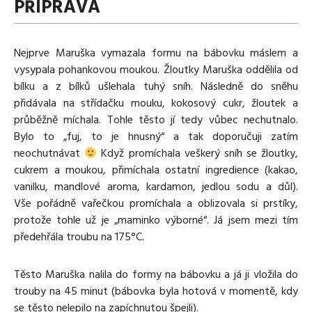
PŘÍPRAVA
Nejprve Maruška vymazala formu na bábovku máslem a
vysypala pohankovou moukou. Žloutky Maruška oddělila od
bílku a z bílků ušlehala tuhý sníh. Následně do sněhu
přidávala na střídačku mouku, kokosový cukr, žloutek a
průběžně míchala. Tohle těsto jí tedy vůbec nechutnalo.
Bylo to „fuj, to je hnusný“ a tak doporučuji zatím
neochutnávat
Když promíchala veškerý sníh se žloutky,
cukrem a moukou, přimíchala ostatní ingredience (kakao,
vanilku, mandlové aroma, kardamon, jedlou sodu a důl).
Vše pořádně vařečkou promíchala a oblizovala si prstíky,
protože tohle už je „maminko výborné“. Já jsem mezi tím
předehřála troubu na 175°C.
Těsto Maruška nalila do formy na bábovku a já ji vložila do
trouby na 45 minut (bábovka byla hotová v momentě, kdy
se těsto nelepilo na zapíchnutou špejli).