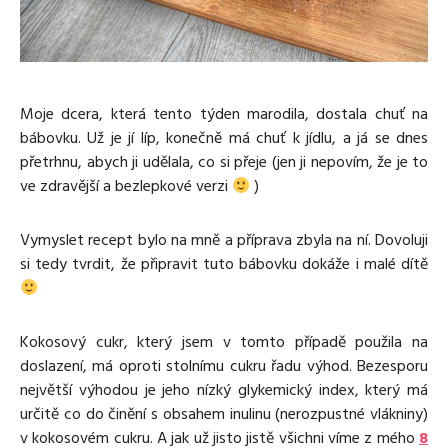
Media
Excentrické posilování
Polévky
Domácí HYROX
Nápoje
Co je Rutina?
Cvičení do kanceláře
Ostatní recepty
Pro koho je Rutina?
Desetiminutovka
Nejčastější dotazy
„Retro“ sestavy ze staré Rutiny
Moje dcera, která tento týden marodila, dostala chuť na
Mobilita
bábovku. Už je jí líp, konečně má chuť k jídlu, a já se dnes
Aktivní uvolnění
přetrhnu, abych ji udělala, co si přeje (jen ji nepovím, že je to
Kontakt
Meditace
ve zdravější a bezlepkové verzi
)
TRX
Klouzání
Vymyslet recept bylo na mně a příprava zbyla na ní. Dovoluji
Výzvy a nácviky
si tedy tvrdit, že připravit tuto bábovku dokáže i malé dítě
Afirmace – cvičení mysli
Protažení
Tréninkový plán
Kokosový cukr, který jsem v tomto případě použila na
doslazení, má oproti stolnímu cukru řadu výhod. Bezesporu
největší výhodou je jeho nízký glykemický index, který má
určitě co do činění s obsahem inulinu (nerozpustné vlákniny)
v kokosovém cukru. A jak už jisto jistě všichni víme z mého
8