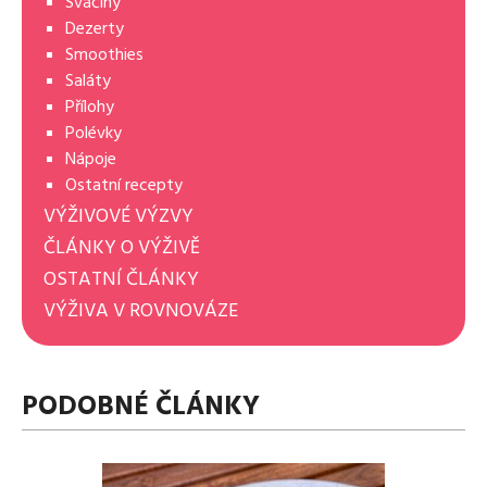
Svačiny
Dezerty
Smoothies
Saláty
Přílohy
Polévky
Nápoje
Ostatní recepty
VÝŽIVOVÉ VÝZVY
ČLÁNKY O VÝŽIVĚ
OSTATNÍ ČLÁNKY
VÝŽIVA V ROVNOVÁZE
PODOBNÉ ČLÁNKY