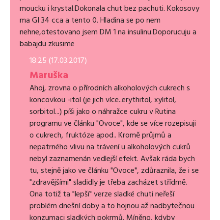
moucku i krystal.Dokonala chut bez pachuti. Kokosovy
ma GI 34 cca a tento 0. Hladina se po nem
nehne,otestovano jsem DM 1 na insulinu.Doporucuju a
babajdu zkusime
18:25 (17.03.2017)
Maruška
Ahoj, zrovna o přírodních alkoholových cukrech s
koncovkou -itol (je jich více..erythitol, xylitol,
sorbitol...) píši jako o náhražce cukru v Rutina
programu ve článku "Ovoce", kde se více rozepisuji
o cukrech, fruktóze apod.. Kromě průjmů a
nepatrného vlivu na trávení u alkoholových cukrů
nebyl zaznamenán vedlejší efekt. Avšak ráda bych
tu, stejně jako ve článku "Ovoce", zdůraznila, že i se
"zdravějšími" sladidly je třeba zacházet střídmě.
Ona totiž ta "lepší" verze sladké chuti neřeší
problém dnešní doby a to hojnou až nadbytečnou
konzumaci sladkých pokrmů. Míněno, kdyby