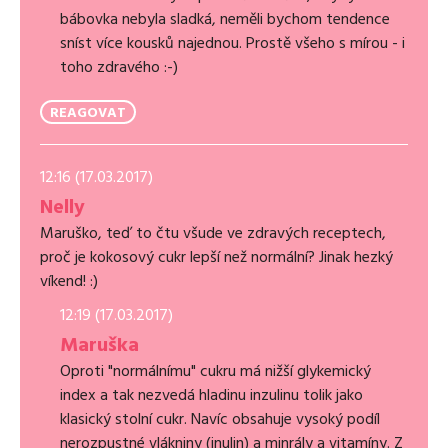
bábovka nebyla sladká, neměli bychom tendence
sníst více kousků najednou. Prostě všeho s mírou - i
toho zdravého :-)
REAGOVAT
12:16 (17.03.2017)
Nelly
Maruško, teď to čtu všude ve zdravých receptech,
proč je kokosový cukr lepší než normální? Jinak hezký
víkend! :)
12:19 (17.03.2017)
Maruška
Oproti "normálnímu" cukru má nižší glykemický
index a tak nezvedá hladinu inzulinu tolik jako
klasický stolní cukr. Navíc obsahuje vysoký podíl
nerozpustné vlákniny (inulin) a minrály a vitamíny. Z