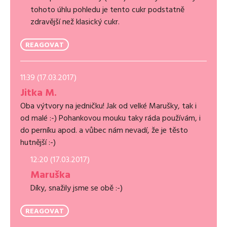
tohoto úhlu pohledu je tento cukr podstatně
zdravější než klasický cukr.
REAGOVAT
11:39 (17.03.2017)
Jitka M.
Oba výtvory na jedničku! Jak od velké Marušky, tak i
od malé :-) Pohankovou mouku taky ráda používám, i
do perníku apod. a vůbec nám nevadí, že je těsto
hutnější :-)
12:20 (17.03.2017)
Maruška
Díky, snažily jsme se obě :-)
REAGOVAT