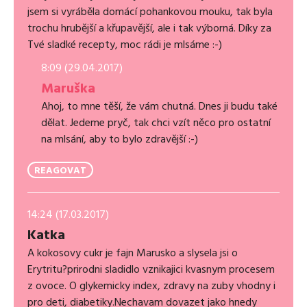
jsem si vyráběla domácí pohankovou mouku, tak byla
trochu hrubější a křupavější, ale i tak výborná. Díky za
Tvé sladké recepty, moc rádi je mlsáme :-)
8:09 (29.04.2017)
Maruška
Ahoj, to mne těší, že vám chutná. Dnes ji budu také
dělat. Jedeme pryč, tak chci vzít něco pro ostatní
na mlsání, aby to bylo zdravější :-)
REAGOVAT
14:24 (17.03.2017)
Katka
A kokosovy cukr je fajn Marusko a slysela jsi o
Erytritu?prirodni sladidlo vznikajici kvasnym procesem
z ovoce. O glykemicky index, zdravy na zuby vhodny i
pro deti, diabetiky.Nechavam dovazet jako hnedy