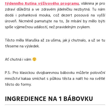
týdenního Rutina výživového programu
, vláknina je pro
zdraví důležitá a ve zdravém jídelníčku nezbytná. Tu nám
dodá i pohanková mouka, což dezert posouvá na vyšší
úroveň. Nicméně pamatujte na to, že mlsání by mělo býti
spíše výjimečnou událostí, než pravidelným zvykem.
Těsto měla Maruška až za ušima, jak ji chutnalo, a už se tu
třeseme na výsledek.
Ať chutná i vám
P.S.: Pro klasickou dvojbarevnou bábovku můžete poloviční
množství kakaa smíchat s půlkou těsta a nalít ho na světlé
těsto do formy.
INGREDIENCE NA 1 BÁBOVKU