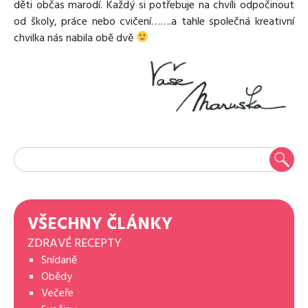
děti občas marodí. Každý si potřebuje na chvíli odpočinout
od školy, práce nebo cvičení…….a tahle společná kreativní
chvilka nás nabila obě dvě
VŠECHNY ČLÁNKY
ZDRAVÉ RECEPTY
Snídaně
Obědy
Večeře