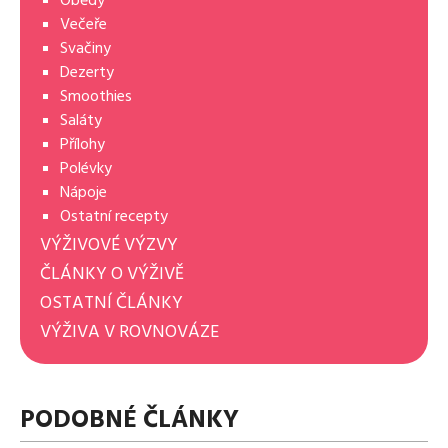
Večeře
Svačiny
Dezerty
Smoothies
Saláty
Přílohy
Polévky
Nápoje
Ostatní recepty
VÝŽIVOVÉ VÝZVY
ČLÁNKY O VÝŽIVĚ
OSTATNÍ ČLÁNKY
VÝŽIVA V ROVNOVÁZE
PODOBNÉ ČLÁNKY