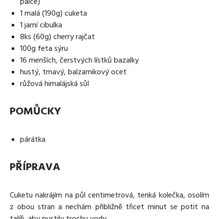
palce)
1 malá (190g) cuketa
1 jarní cibulka
8ks (60g) cherry rajčat
100g feta sýru
16 menších, čerstvých lístků bazalky
hustý, tmavý, balzamikový ocet
růžová himalájská sůl
POMŮCKY
párátka
PŘÍPRAVA
Cuketu nakrájím na půl centimetrová, tenká kolečka, osolím
z obou stran a nechám přibližně třicet minut se potit na
talíři, aby pustily trochu vody.