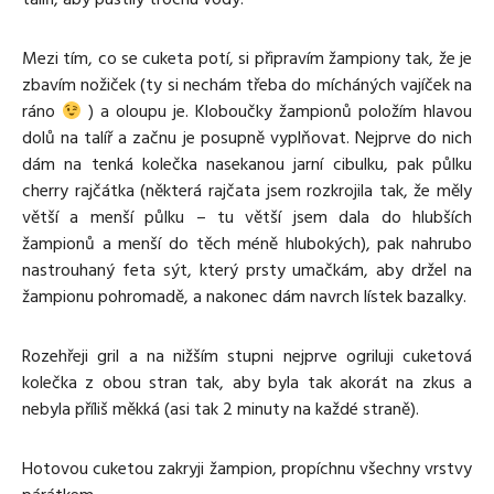
Mezi tím, co se cuketa potí, si připravím žampiony tak, že je
zbavím nožiček (ty si nechám třeba do mícháných vajíček na
ráno
) a oloupu je. Kloboučky žampionů položím hlavou
dolů na talíř a začnu je posupně vyplňovat. Nejprve do nich
dám na tenká kolečka nasekanou jarní cibulku, pak půlku
cherry rajčátka (některá rajčata jsem rozkrojila tak, že měly
větší a menší půlku – tu větší jsem dala do hlubších
žampionů a menší do těch méně hlubokých), pak nahrubo
nastrouhaný feta sýt, který prsty umačkám, aby držel na
žampionu pohromadě, a nakonec dám navrch lístek bazalky.
Rozehřeji gril a na nižším stupni nejprve ogriluji cuketová
kolečka z obou stran tak, aby byla tak akorát na zkus a
nebyla příliš měkká (asi tak 2 minuty na každé straně).
Hotovou cuketou zakryji žampion, propíchnu všechny vrstvy