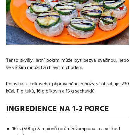
Media
Excentrické posilování
Polévky
Domácí HYROX
Nápoje
Co je Rutina?
Cvičení do kanceláře
Ostatní recepty
Pro koho je Rutina?
Desetiminutovka
Nejčastější dotazy
„Retro“ sestavy ze staré Rutiny
Mobilita
Aktivní uvolnění
Kontakt
Meditace
Tento skvělý, letní pokrm může být bezva svačinou, nebo
TRX
ve větším množství i hlavním chodem.
Klouzání
Výzvy a nácviky
Polovina z celkového připraveného množství obsahuje 230
Afirmace – cvičení mysli
kCal, 11 g tuků, 16 g bílkovin a 15 g sacharidů
Protažení
Tréninkový plán
INGREDIENCE NA 1-2 PORCE
16ks (500g) žampionů (průměr žampionu cca velikost