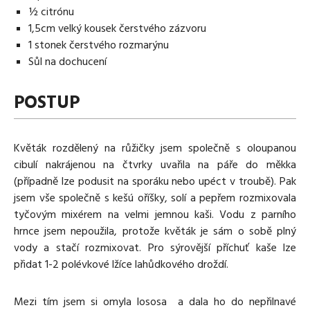
½ citrónu
1,5cm velký kousek čerstvého zázvoru
1 stonek čerstvého rozmarýnu
Sůl na dochucení
POSTUP
Květák rozdělený na růžičky jsem společně s oloupanou
cibulí nakrájenou na čtvrky uvařila na páře do měkka
(případně lze podusit na sporáku nebo upéct v troubě). Pak
jsem vše společně s kešú oříšky, solí a pepřem rozmixovala
tyčovým mixérem na velmi jemnou kaši. Vodu z parního
hrnce jsem nepoužila, protože květák je sám o sobě plný
vody a stačí rozmixovat. Pro sýrovější příchuť kaše lze
přidat 1-2 polévkové lžíce lahůdkového droždí.
Mezi tím jsem si omyla lososa a dala ho do nepřilnavé