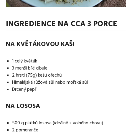
Media
Excentrické posilování
Polévky
Domácí HYROX
Nápoje
Co je Rutina?
Cvičení do kanceláře
Ostatní recepty
INGREDIENCE NA CCA 3 PORCE
Pro koho je Rutina?
Desetiminutovka
Nejčastější dotazy
„Retro“ sestavy ze staré Rutiny
Mobilita
NA KVĚTÁKOVOU KAŠI
Aktivní uvolnění
Kontakt
Meditace
1 celý květák
TRX
3 menší bílé cibule
Klouzání
2 hrsti (75g) kešú ořechů
Výzvy a nácviky
Himalájská růžová sůl nebo mořská sůl
Afirmace – cvičení mysli
Drcený pepř
Protažení
Tréninkový plán
NA LOSOSA
500 g plátků lososa (ideálně z volného chovu)
2 pomeranče