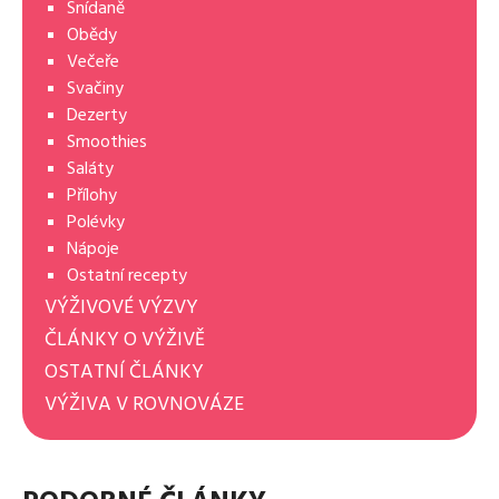
Snídaně
Obědy
Večeře
Svačiny
Dezerty
Smoothies
Saláty
Přílohy
Polévky
Nápoje
Ostatní recepty
VÝŽIVOVÉ VÝZVY
ČLÁNKY O VÝŽIVĚ
OSTATNÍ ČLÁNKY
VÝŽIVA V ROVNOVÁZE