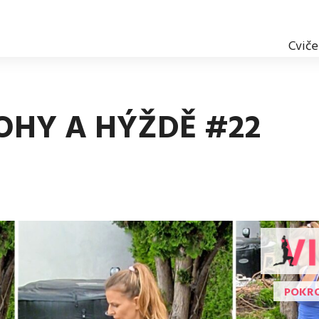
Cviče
OHY A HÝŽDĚ #22
POKRO