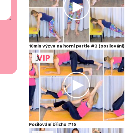
10min výzva na horní partie #2 (posilování)
Posilování břicho #16