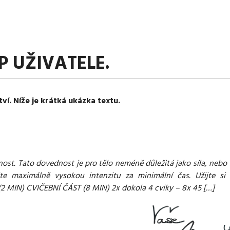
P UŽIVATELE.
tví. Níže je krátká ukázka textu.
ost. Tato dovednost je pro tělo neméně důležitá jako síla, nebo s
e maximálně vysokou intenzitu za minimální čas. Užijte si t
N) CVIČEBNÍ ČÁST (8 MIN) 2x dokola 4 cviky – 8x 45 […]