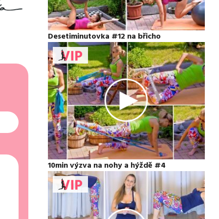
Desetiminutovka #12 na břicho
10min výzva na nohy a hýždě #4