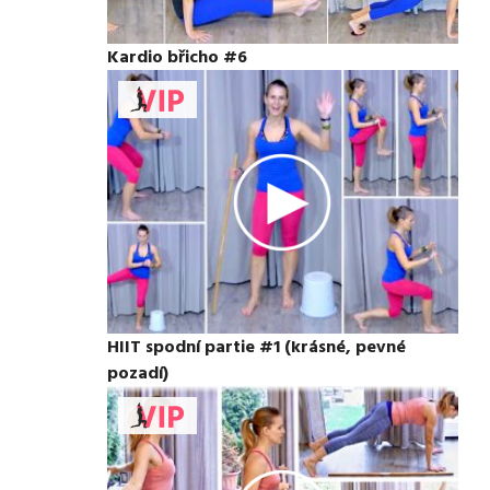
Kardio břicho #6
HIIT spodní partie #1 (krásné, pevné
pozadí)