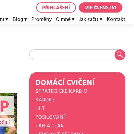
PŘIHLÁŠENÍ
VIP ČLENSTVÍ
ní
Blog
Proměny
O mně
Jak začít
Kontakt
DOMÁCÍ CVIČENÍ
STRATEGICKÉ KARDIO
KARDIO
HIIT
POSILOVÁNÍ
ČILÍ
TAH A TLAK