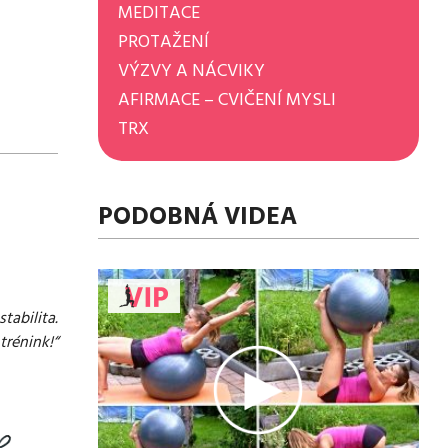
MEDITACE
PROTAŽENÍ
VÝZVY A NÁCVIKY
AFIRMACE – CVIČENÍ MYSLI
TRX
PODOBNÁ VIDEA
tabilita.
rénink!“