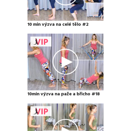
10 min výzva na celé tělo #2
10min výzva na paže a břicho #18