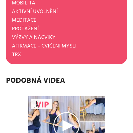
MOBILITA
AKTIVNÍ UVOLNĚNÍ
MEDITACE
PROTAŽENÍ
VÝZVY A NÁCVIKY
AFIRMACE – CVIČENÍ MYSLI
TRX
PODOBNÁ VIDEA