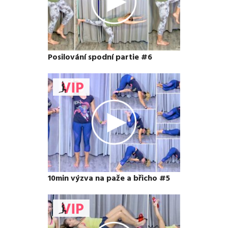
Posilování spodní partie #6
10min výzva na paže a břicho #5