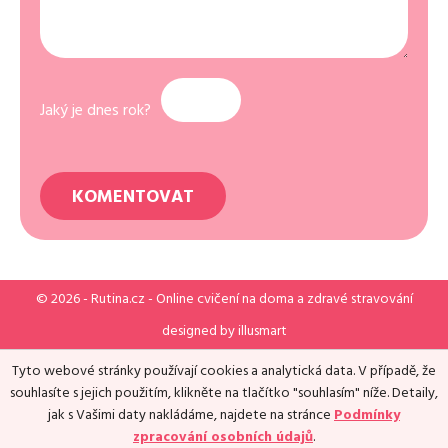
Jaký je dnes rok?
© 2026 -
Rutina.cz
- Online cvičení na doma a zdravé stravování
designed by
illusmart
Tyto webové stránky používají cookies a analytická data. V případě, že
souhlasíte s jejich použitím, klikněte na tlačítko "souhlasím" níže. Detaily,
jak s Vašimi daty nakládáme, najdete na stránce
Podmínky
zpracování osobních údajů
.