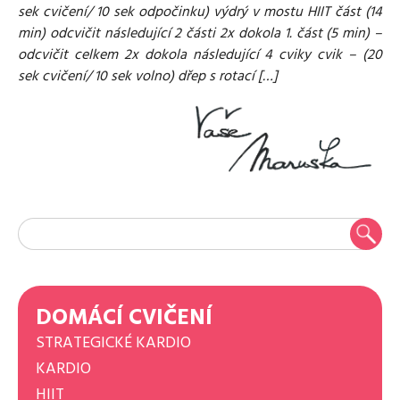
sek cvičení/ 10 sek odpočinku) výdrý v mostu HIIT část (14
min) odcvičit následující 2 části 2x dokola 1. část (5 min) –
odcvičit celkem 2x dokola následující 4 cviky cvik – (20
sek cvičení/ 10 sek volno) dřep s rotací […]
DOMÁCÍ CVIČENÍ
STRATEGICKÉ KARDIO
KARDIO
HIIT