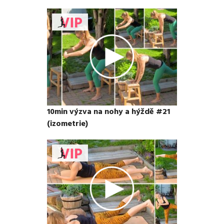
10min výzva na nohy a hýždě #21
(izometrie)