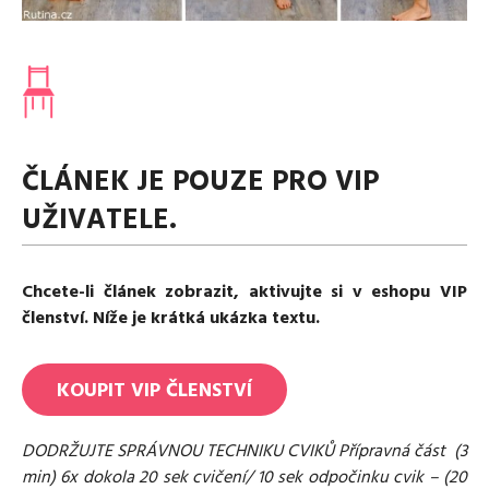
Media
Excentrické posilování
Polévky
Domácí HYROX
Nápoje
Co je Rutina?
Cvičení do kanceláře
Ostatní recepty
Pro koho je Rutina?
Desetiminutovka
Nejčastější dotazy
„Retro“ sestavy ze staré Rutiny
Mobilita
ČLÁNEK JE POUZE PRO VIP
Aktivní uvolnění
Kontakt
Meditace
UŽIVATELE.
TRX
Klouzání
Výzvy a nácviky
Chcete-li článek zobrazit, aktivujte si v eshopu VIP
Afirmace – cvičení mysli
členství. Níže je krátká ukázka textu.
Protažení
Tréninkový plán
KOUPIT
VIP
ČLENSTVÍ
DODRŽUJTE SPRÁVNOU TECHNIKU CVIKŮ Přípravná část (3
min) 6x dokola 20 sek cvičení/ 10 sek odpočinku cvik – (20