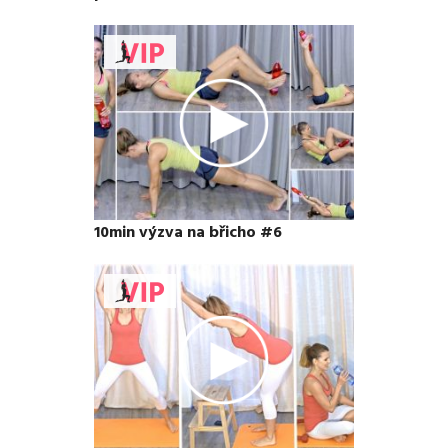
10min výzva na břicho #6