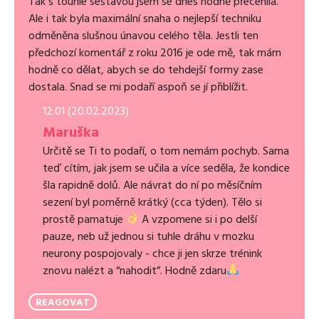
Tak s touhle sestavou jsem se dnes hodně přecenila.
Ale i tak byla maximální snaha o nejlepší techniku
odměněna slušnou únavou celého těla. Jestli ten
předchozí komentář z roku 2016 je ode mě, tak mám
hodně co dělat, abych se do tehdejší formy zase
dostala. Snad se mi podaří aspoň se jí přiblížit.
12:01 (20.02.2023)
Maruška
Určitě se Ti to podaří, o tom nemám pochyb. Sama
teď cítím, jak jsem se učila a více seděla, že kondice
šla rapidně dolů. Ale návrat do ní po měsíčním
sezení byl poměrně krátký (cca týden). Tělo si
prostě pamatuje
A vzpomene si i po delší
pauze, neb už jednou si tuhle dráhu v mozku
neurony pospojovaly - chce ji jen skrze trénink
znovu nalézt a “nahodit”. Hodně zdaru
REAGOVAT