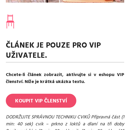
Media
Excentrické posilování
Polévky
Domácí HYROX
Nápoje
Co je Rutina?
Cvičení do kanceláře
Ostatní recepty
Pro koho je Rutina?
Desetiminutovka
Nejčastější dotazy
„Retro“ sestavy ze staré Rutiny
Mobilita
ČLÁNEK JE POUZE PRO VIP
Aktivní uvolnění
Kontakt
UŽIVATELE.
Meditace
TRX
Klouzání
Chcete-li článek zobrazit, aktivujte si v eshopu VIP
Výzvy a nácviky
členství. Níže je krátká ukázka textu.
Afirmace – cvičení mysli
Protažení
Tréninkový plán
KOUPIT
VIP
ČLENSTVÍ
DODRŽUJTE SPRÁVNOU TECHNIKU CVIKŮ Přípravná část (1
min: 40 sek) cvik – prkno z loktů a dlaní na tři doby