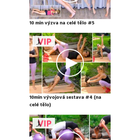
10 min výzva na celé tělo #5
10min vývojová sestava #4 (na
celé tělo)