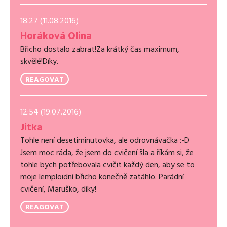
18:27 (11.08.2016)
Horáková Olina
Břicho dostalo zabrat!Za krátký čas maximum,
skvělé!Díky.
REAGOVAT
12:54 (19.07.2016)
Jitka
Tohle není desetiminutovka, ale odrovnávačka :-D
Jsem moc ráda, že jsem do cvičení šla a říkám si, že
tohle bych potřebovala cvičit každý den, aby se to
moje lemploidní břicho konečně zatáhlo. Parádní
cvičení, Maruško, díky!
REAGOVAT