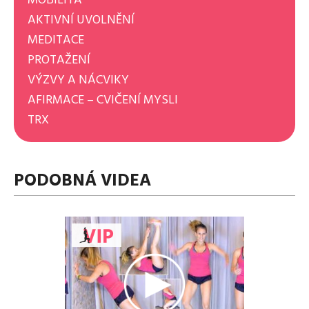
AKTIVNÍ UVOLNĚNÍ
MEDITACE
PROTAŽENÍ
VÝZVY A NÁCVIKY
AFIRMACE – CVIČENÍ MYSLI
TRX
PODOBNÁ VIDEA