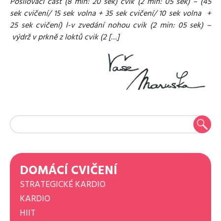
Posilovací část (8 min: 20 sek) cvik (2 min: 05 sek) – (45
sek cvičení/ 15 sek volna + 35 sek cvičení/ 10 sek volna +
25 sek cvičení) l-v zvedání nohou cvik (2 min: 05 sek) –
výdrž v prkně z loktů cvik (2 […]
DOMÁCÍ CVIČENÍ
STRATEGICKÉ KARDIO
KARDIO
HIIT