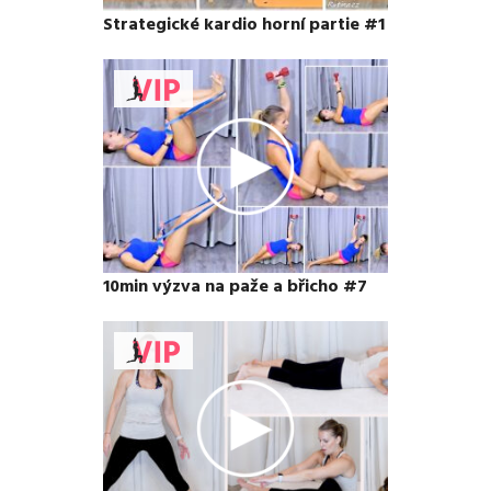
Strategické kardio horní partie #1
10min výzva na paže a břicho #7