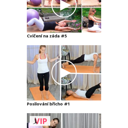
Cvičení na záda #5
Posilování břicho #1