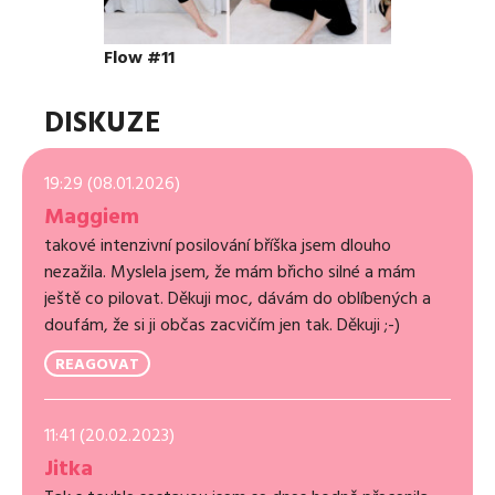
Flow #11
DISKUZE
19:29 (08.01.2026)
Maggiem
takové intenzivní posilování bříška jsem dlouho
nezažila. Myslela jsem, že mám břicho silné a mám
ještě co pilovat. Děkuji moc, dávám do oblíbených a
doufám, že si ji občas zacvičím jen tak. Děkuji ;-)
REAGOVAT
11:41 (20.02.2023)
Jitka