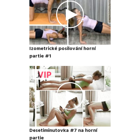
Izometrické posilování horní
partie #1
Desetiminutovka #7 na horní
partie