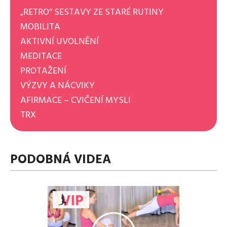
„RETRO“ SESTAVY ZE STARÉ RUTINY
MOBILITA
AKTIVNÍ UVOLNĚNÍ
MEDITACE
PROTAŽENÍ
VÝZVY A NÁCVIKY
AFIRMACE – CVIČENÍ MYSLI
TRX
PODOBNÁ VIDEA