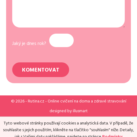
Jaký je dnes rok?
© 2026 -
Rutina.cz
- Online cvičení na doma a zdravé stravování
designed by
illusmart
Tyto webové stránky používají cookies a analytická data. V případě, že
souhlasíte s jejich použitím, klikněte na tlačítko "souhlasím" níže. Detaily,
jak s Vašimi daty nakládáme, najdete na stránce
Podmínky