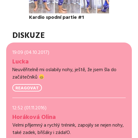
Kardio spodní partie #1
DISKUZE
19:09 (04.10.2017)
Lucka
Neuvěřitelně mi oslabily nohy, ještě, že jsem šla do
začátečníků
REAGOVAT
12:52 (01.11.2016)
Horáková Olina
Velmi příjemný a rychlý trénink, zapojily se nejen nohy,
také zadek, břišáky i záda!O.