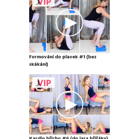
Formování do plavek #1 (bez
skákání)
Kardio břicho #6 (do jara břišáky)