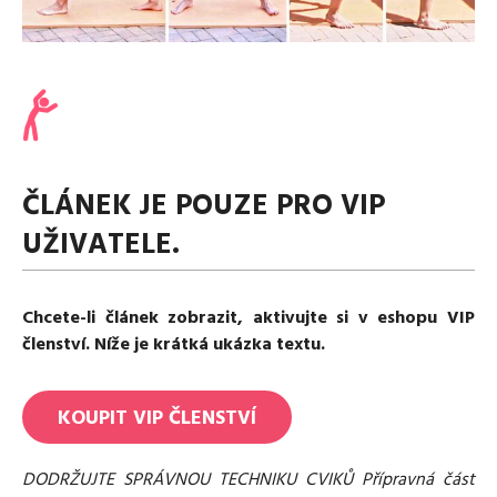
Media
Excentrické posilování
Polévky
Domácí HYROX
Nápoje
Co je Rutina?
Cvičení do kanceláře
Ostatní recepty
Pro koho je Rutina?
Desetiminutovka
Nejčastější dotazy
„Retro“ sestavy ze staré Rutiny
Mobilita
Aktivní uvolnění
Kontakt
ČLÁNEK JE POUZE PRO VIP
Meditace
TRX
UŽIVATELE.
Klouzání
Výzvy a nácviky
Afirmace – cvičení mysli
Chcete-li článek zobrazit, aktivujte si v eshopu VIP
Protažení
členství. Níže je krátká ukázka textu.
Tréninkový plán
KOUPIT
VIP
ČLENSTVÍ
DODRŽUJTE SPRÁVNOU TECHNIKU CVIKŮ Přípravná část