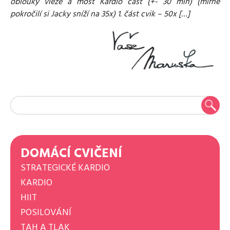
oblouky vleže a most Kardio část (+- 30 min) (mírně
pokročilí si Jacky sníží na 35x) 1. část cvik – 50x […]
DOMÁCÍ CVIČENÍ
STRATEGICKÉ KARDIO
KARDIO
HIIT
POSILOVÁNÍ
TAH A TLAK