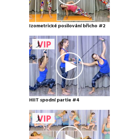
Izometrické posilování břicho #2
HIIT spodní partie #4