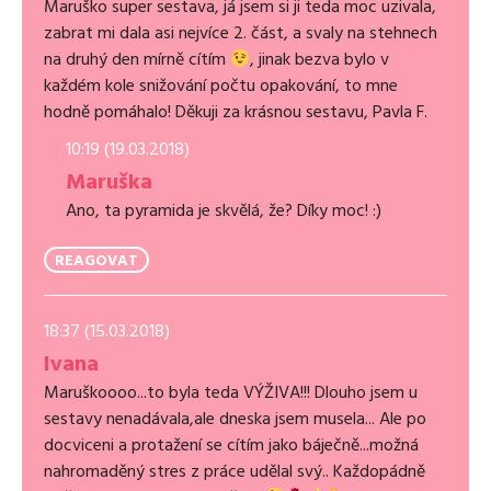
Maruško super sestava, já jsem si ji teda moc uzivala,
zabrat mi dala asi nejvíce 2. část, a svaly na stehnech
na druhý den mírně cítím
, jinak bezva bylo v
každém kole snižování počtu opakování, to mne
hodně pomáhalo! Děkuji za krásnou sestavu, Pavla F.
10:19 (19.03.2018)
Maruška
Ano, ta pyramida je skvělá, že? Díky moc! :)
REAGOVAT
18:37 (15.03.2018)
Ivana
Maruškoooo...to byla teda VÝŽIVA!!! Dlouho jsem u
sestavy nenadávala,ale dneska jsem musela... Ale po
docviceni a protažení se cítím jako báječně...možná
nahromaděný stres z práce udělal svý.. Každopádně