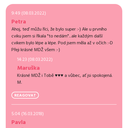
9:49 (08.03.2022)
Petra
Ahoj, teď můžu říci, že bylo super :-) Ale u prvního
cviku jsem si říkala "to nedám"...ale každým další
cvikem bylo lépe a lépe. Pod jsem měla až v očích :-D
Přeji krásné MDŽ všem :-)
14:23 (08.03.2022)
Maruška
Krásné MDŽ i Tobě ♥♥♥ a vůbec, ať jsi spokojená.
M.
REAGOVAT
5:04 (16.03.2018)
Pavla