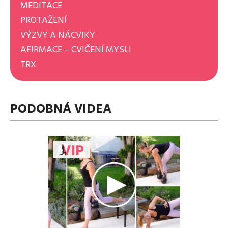
MEDITACE
PROTAŽENÍ
VÝZVY A NÁCVIKY
AFIRMACE – CVIČENÍ MYSLI
TRX
PODOBNÁ VIDEA