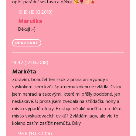
opět parádní sestava a děkuji
10:19 (19.03.2018)
Maruška
Děkuji :-)
REAGOVAT
14:42 (12.03.2018)
Markéta
Zdravím, bohužel ten skok z prkna ani výpady s
výskokem jsem kvůli špatnému koleni nezvládla. Cviky
jsem nahradila takovými, které mi přišly podobné, jen
neskákavé. U prkna jsem zvedala na střídačku nohy a
místo výpadů dřepy. Existuje nějaké vodítko, co dělat
místo vyskakovacích cviků? Zvládám jagy, ale víc to
koleno zatím zatížit nemůžu. Díky
9:48 (13.03.2018)