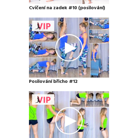
Cvičení na zadek #10 (posilování)
Posilování břicho #12