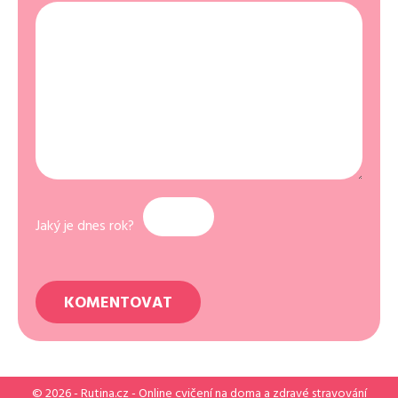
Jaký je dnes rok?
© 2026 -
Rutina.cz
- Online cvičení na doma a zdravé stravování