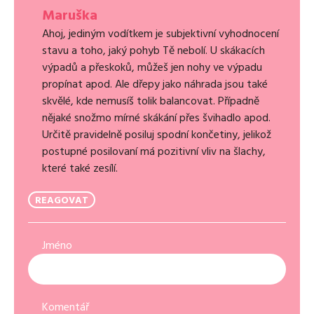
Maruška
Ahoj, jediným vodítkem je subjektivní vyhodnocení
stavu a toho, jaký pohyb Tě nebolí. U skákacích
výpadů a přeskoků, můžeš jen nohy ve výpadu
propínat apod. Ale dřepy jako náhrada jsou také
skvělé, kde nemusíš tolik balancovat. Případně
nějaké snožmo mírné skákání přes švihadlo apod.
Určitě pravidelně posiluj spodní končetiny, jelikož
postupné posilovaní má pozitivní vliv na šlachy,
které také zesílí.
REAGOVAT
Jméno
Komentář