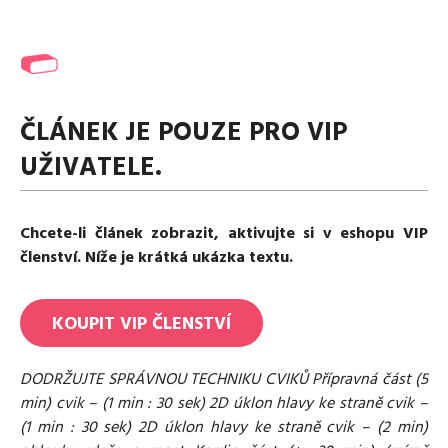
Media
Excentrické posilování
Polévky
Domácí HYROX
Nápoje
Co je Rutina?
Cvičení do kanceláře
Ostatní recepty
Pro koho je Rutina?
Desetiminutovka
Nejčastější dotazy
„Retro“ sestavy ze staré Rutiny
ČLÁNEK JE POUZE PRO VIP
Mobilita
UŽIVATELE.
Aktivní uvolnění
Kontakt
Meditace
TRX
Klouzání
Chcete-li článek zobrazit, aktivujte si v eshopu VIP
Výzvy a nácviky
členství. Níže je krátká ukázka textu.
Afirmace – cvičení mysli
Protažení
KOUPIT
VIP
ČLENSTVÍ
Tréninkový plán
DODRŽUJTE SPRÁVNOU TECHNIKU CVIKŮ Přípravná část (5
min) cvik – (1 min : 30 sek) 2D úklon hlavy ke straně cvik –
(1 min : 30 sek) 2D úklon hlavy ke straně cvik – (2 min)