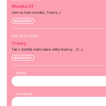
Monika Ef
som na tom rovnako, Trancy :/
REAGOVAT
11:12 (14.07.2016)
Trancy
Tak v tomhle mám sakra velký rezervy... :O :-)
REAGOVAT
Jméno
Komentář