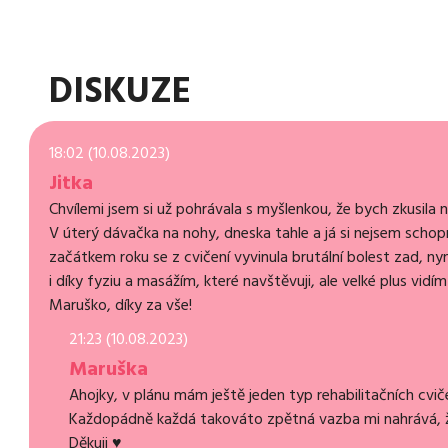
DISKUZE
18:02 (10.08.2023)
Jitka
Chvílemi jsem si už pohrávala s myšlenkou, že bych zkusila
V úterý dávačka na nohy, dneska tahle a já si nejsem schop
začátkem roku se z cvičení vyvinula brutální bolest zad, nyn
i díky fyziu a masážím, které navštěvuji, ale velké plus vi
Maruško, díky za vše!
21:23 (10.08.2023)
Maruška
Ahojky, v plánu mám ještě jeden typ rehabilitačních cviče
Každopádně každá takováto zpětná vazba mi nahrává, že
Děkuji ♥