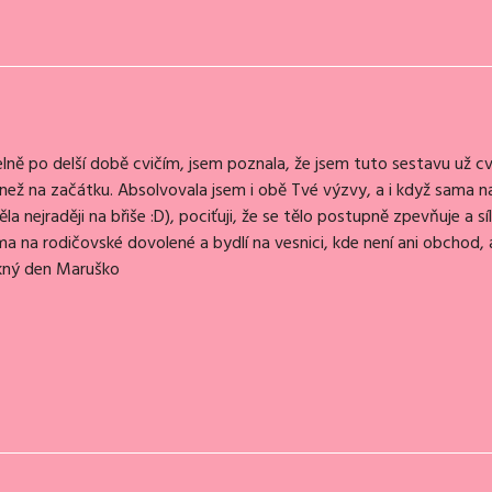
ě po delší době cvičím, jsem poznala, že jsem tuto sestavu už cvi
e než na začátku. Absolvovala jsem i obě Tvé výzvy, a i když sama n
nejraději na břiše :D), pociťuji, že se tělo postupně zpevňuje a sílí
oma na rodičovské dovolené a bydlí na vesnici, kde není ani obchod, 
ěkný den Maruško