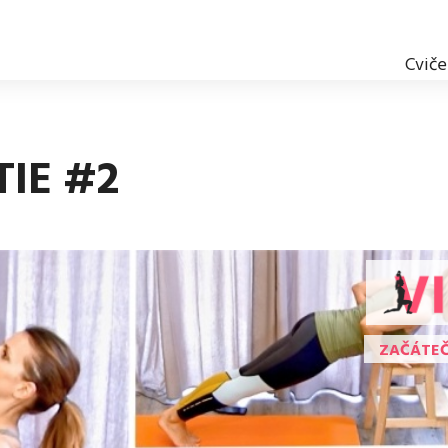
Cviče
IE #2
ZAČÁTEČ