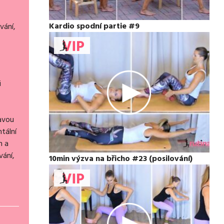
Kardio spodní partie #9
vání,
i
tavou
tální
h a
vání,
10min výzva na břicho #23 (posilování)