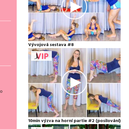
Vývojová sestava #8
lo
10min výzva na horní partie #2 (posilování)