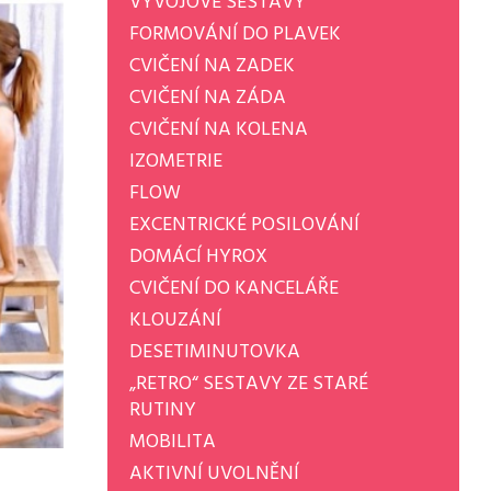
VÝVOJOVÉ SESTAVY
FORMOVÁNÍ DO PLAVEK
CVIČENÍ NA ZADEK
CVIČENÍ NA ZÁDA
CVIČENÍ NA KOLENA
IZOMETRIE
FLOW
EXCENTRICKÉ POSILOVÁNÍ
DOMÁCÍ HYROX
CVIČENÍ DO KANCELÁŘE
KLOUZÁNÍ
DESETIMINUTOVKA
„RETRO“ SESTAVY ZE STARÉ
RUTINY
MOBILITA
AKTIVNÍ UVOLNĚNÍ