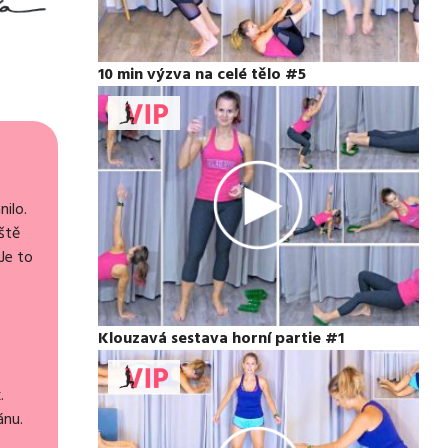
10 min výzva na celé tělo #5
ilo.
ště
 Je to
.
Klouzavá sestava horní partie #1
.
ánu.