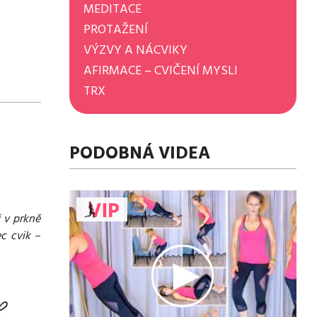
MEDITACE
PROTAŽENÍ
VÝZVY A NÁCVIKY
AFIRMACE – CVIČENÍ MYSLI
TRX
PODOBNÁ VIDEA
 v prkně
ec cvik –