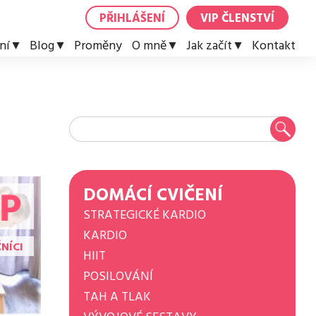
PŘIHLÁŠENÍ
VIP ČLENSTVÍ
ní
Blog
Proměny
O mně
Jak začít
Kontakt
DOMÁCÍ CVIČENÍ
STRATEGICKÉ KARDIO
KARDIO
NÍCI
HIIT
POSILOVÁNÍ
TAH A TLAK