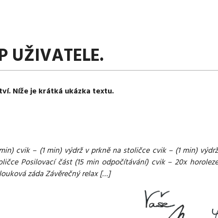
P UŽIVATELE.
tví. Níže je krátká ukázka textu.
cvik – (1 min) výdrž v prkně na stoličce cvik – (1 min) výdrž
oličce Posilovací část (15 min odpočítávání) cvik – 20x horolez
oblouková záda Závěrečný relax […]