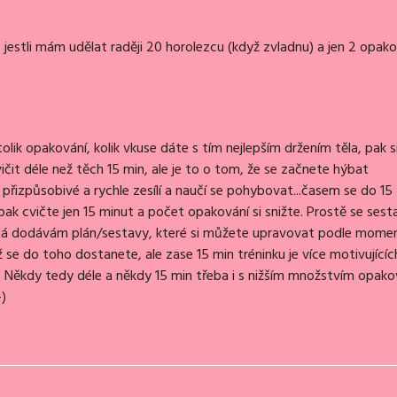
jestli mám udělat raději 20 horolezcu (když zvladnu) a jen 2 opako
olik opakování, kolik vkuse dáte s tím nejlepším držením těla, pak s
it déle než těch 15 min, ale je to o tom, že se začnete hýbat
e přizpůsobivé a rychle zesílí a naučí se pohybovat...časem se do 15
ak cvičte jen 15 minut a počet opakování si snižte. Prostě se ses
...já dodávám plán/sestavy, které si můžete upravovat podle momen
než se do toho dostanete, ale zase 15 min tréninku je více motivujícíc
. Někdy tedy déle a někdy 15 min třeba i s nižším množstvím opako
-)