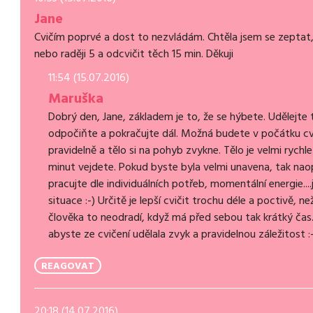
Jane
Cvičím poprvé a dost to nezvládám. Chtěla jsem se zeptat, 
nebo raději 5 a odcvičit těch 15 min. Děkuji
11:54 (15.07.2016)
Maruška
Dobrý den, Jane, základem je to, že se hýbete. Udělejte t
odpočiňte a pokračujte dál. Možná budete v počátku cvič
pravidelně a tělo si na pohyb zvykne. Tělo je velmi rychl
minut vejdete. Pokud byste byla velmi unavena, tak naop
pracujte dle individuálních potřeb, momentální energie.
situace :-) Určitě je lepší cvičit trochu déle a poctivě, 
člověka to neodradí, když má před sebou tak krátký čas
abyste ze cvičení udělala zvyk a pravidelnou záležitost :
REAGOVAT
20:18 (14.07.2016)