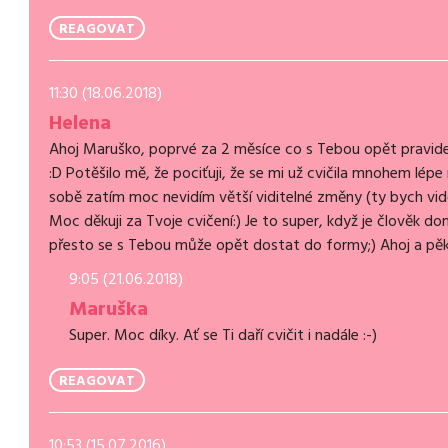
REAGOVAT
11:30 (18.06.2018)
Helena
Ahoj Maruško, poprvé za 2 měsíce co s Tebou opět pravideln
:D Potěšilo mě, že pociťuji, že se mi už cvičila mnohem lép
sobě zatím moc nevidím větší viditelné změny (ty bych viděla 
Moc děkuji za Tvoje cvičení:) Je to super, když je člověk d
přesto se s Tebou může opět dostat do formy;) Ahoj a p
9:05 (21.06.2018)
Maruška
Super. Moc díky. Ať se Ti daří cvičit i nadále :-)
REAGOVAT
10:53 (15.07.2016)