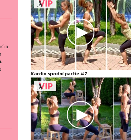
čila
a
.
a
Kardio spodní partie #7