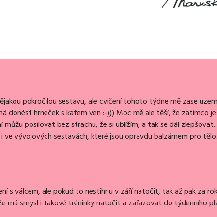
 nějakou pokročilou sestavu, ale cvičení tohoto týdne mě zase uzemn
ná donést hrneček s kafem ven :-))) Moc mě ale těší, že zatímco je
í můžu posilovat bez strachu, že si ublížím, a tak se dál zlepšovat.
dím i ve vývojových sestavách, které jsou opravdu balzámem pro tělo
ní s válcem, ale pokud to nestihnu v září natočit, tak až pak za rok
 má smysl i takové tréninky natočit a zařazovat do týdenního pl