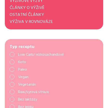
VÝŽIVOVÉ VÝZVY
ČLÁNKY O VÝŽIVĚ
OSTATNÍ ČLÁNKY
VÝŽIVA V ROVNOVÁZE
Typ receptu
Low Carb/ nízkosacharidové
Keto
Paleo
Vegan
Vegetarián
Raw/syrová strava
Bez laktózy
Bez lepku