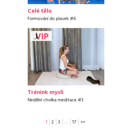
Celé tělo
Formování do plavek #6
Trénink mysli
Nedělní chvilka meditace #3
1
2
3
…
17
>>