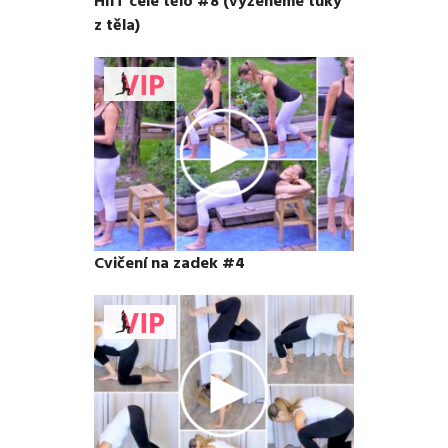
HIIT celé tělo #8 (vyženeme tuky
z těla)
Cvičení na zadek #4