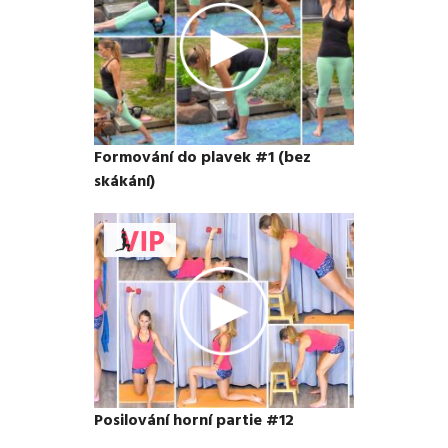
Formování do plavek #1 (bez
skákání)
Posilování horní partie #12