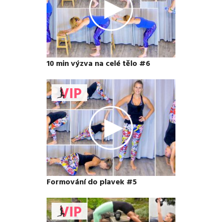
10 min výzva na celé tělo #6
Formování do plavek #5