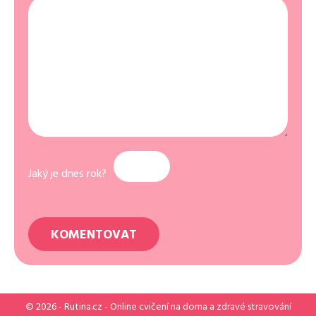
Jaký je dnes rok?
© 2026 -
Rutina.cz
- Online cvičení na doma a zdravé stravování