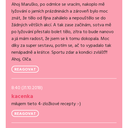
Ahoj Maruško, po odmlce se vracím, nakoplo mě
lyžování o jarních prázdninách a zároveň bylo moc
znát, že tělo od října zahálelo a nepouštělo se do
žádných větších akcí. A tak zase začínám, sotva mě
po lyžování přestalo bolet tělo, zítra to bude nanovo
a já mám radost, že jsem se k tomu dokopala. Moc
díky za super sestavu, potím se, ač to vypadalo tak
nenápadně a krátce. Sportu zdar a kondici zvlášť!!!
Ahoj, Olča.
REAGOVAT
8:40 (31.10.2018)
kacenka
milujem tieto 4-zložkové recepty :-)
REAGOVAT