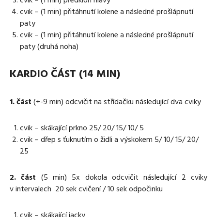
cvik – (1 min) přitáhnutí kolene a následné prošlápnutí
paty
cvik – (1 min) přitáhnutí kolene a následné prošlápnutí
paty (druhá noha)
KARDIO ČÁST (14 MIN)
1. část
(+-9 min) odcvičit na střídačku následující dva cviky
cvik – skákající prkno 25/ 20/ 15/ 10/ 5
cvik – dřep s ťuknutím o židli a výskokem 5/ 10/ 15/ 20/
25
2. část
(5 min) 5x dokola odcvičit následující 2 cviky
v intervalech 20 sek cvičení / 10 sek odpočinku
cvik – skákající jacky