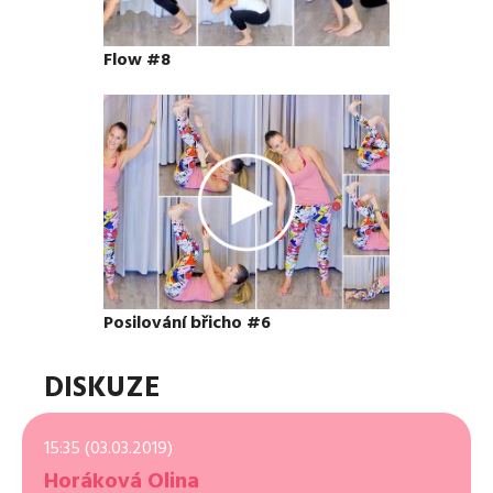
Flow #8
Posilování břicho #6
DISKUZE
15:35 (03.03.2019)
Horáková Olina