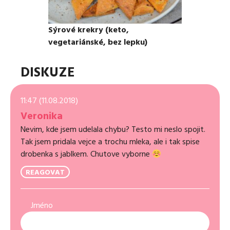
Sýrové krekry (keto,
vegetariánské, bez lepku)
DISKUZE
11:47 (11.08.2018)
Veronika
Nevim, kde jsem udelala chybu? Testo mi neslo spojit.
Tak jsem pridala vejce a trochu mleka, ale i tak spise
drobenka s jablkem. Chutove vyborne
REAGOVAT
Jméno