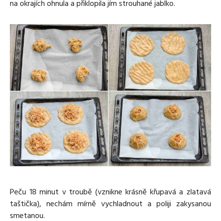
na okrajích ohnula a přiklopila jím strouhané jablko.
Peču 18 minut v troubě (vznikne krásně křupavá a zlatavá
taštička), nechám mírně vychladnout a poliji zakysanou
smetanou.