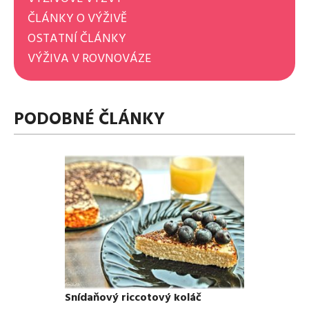
ČLÁNKY O VÝŽIVĚ
OSTATNÍ ČLÁNKY
VÝŽIVA V ROVNOVÁZE
PODOBNÉ ČLÁNKY
Snídaňový riccotový koláč