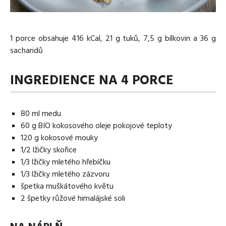
Media
Excentrické posilování
Polévky
Domácí HYROX
Nápoje
Co je Rutina?
Cvičení do kanceláře
Ostatní recepty
1 porce obsahuje 416 kCal, 21 g tuků, 7,5 g bílkovin a 36 g
Pro koho je Rutina?
Desetiminutovka
sacharidů
Nejčastější dotazy
„Retro“ sestavy ze staré Rutiny
Mobilita
INGREDIENCE NA 4 PORCE
Aktivní uvolnění
Kontakt
Meditace
TRX
80 ml medu
Klouzání
60 g BIO kokosového oleje pokojové teploty
Výzvy a nácviky
120 g kokosové mouky
Afirmace – cvičení mysli
1/2 lžičky skořice
Protažení
1/3 lžičky mletého hřebíčku
Tréninkový plán
1/3 lžičky mletého zázvoru
špetka muškátového květu
2 špetky růžové himalájské soli