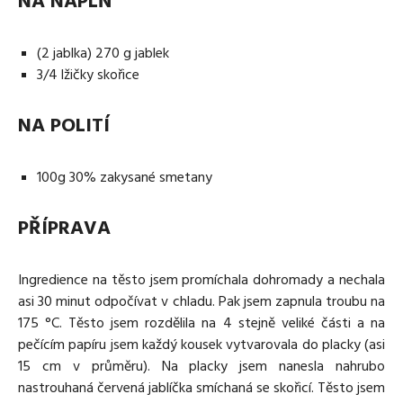
NA NÁPLŇ
(2 jablka) 270 g jablek
3/4 lžičky skořice
NA POLITÍ
100g 30% zakysané smetany
PŘÍPRAVA
Ingredience na těsto jsem promíchala dohromady a nechala
asi 30 minut odpočívat v chladu. Pak jsem zapnula troubu na
175 °C. Těsto jsem rozdělila na 4 stejně veliké části a na
pečícím papíru jsem každý kousek vytvarovala do placky (asi
15 cm v průměru). Na placky jsem nanesla nahrubo
nastrouhaná červená jablíčka smíchaná se skořicí. Těsto jsem