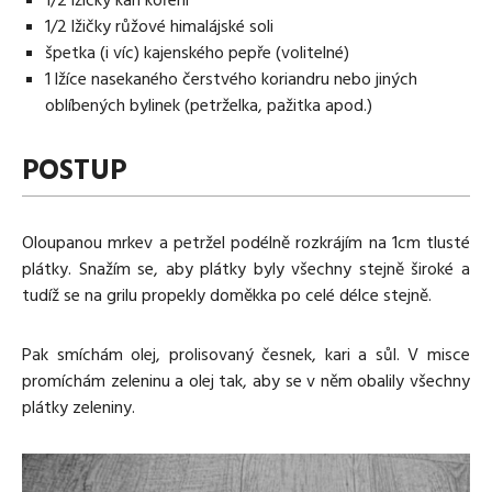
1/2 lžičky růžové himalájské soli
špetka (i víc) kajenského pepře (volitelné)
1 lžíce nasekaného čerstvého koriandru nebo jiných
oblíbených bylinek (petrželka, pažitka apod.)
POSTUP
Oloupanou mrkev a petržel podélně rozkrájím na 1cm tlusté
plátky. Snažím se, aby plátky byly všechny stejně široké a
tudíž se na grilu propekly doměkka po celé délce stejně.
Pak smíchám olej, prolisovaný česnek, kari a sůl. V misce
promíchám zeleninu a olej tak, aby se v něm obalily všechny
plátky zeleniny.