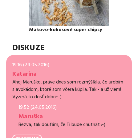
Makovo-kokosové super chipsy
DISKUZE
19:16 (24.05.2016)
Katarína
Ahoj Maruško, práve dnes som rozmýšľala, čo urobím
s avokádom, ktoré som včera kúpila. Tak - a už viem!
Vyzerá to dosť dobre:-)
19:52 (24.05.2016)
Maruška
Bezva, tak doufám, že Ti bude chutnat :-)