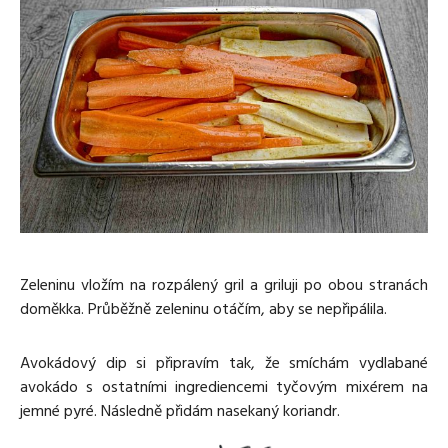
Zeleninu vložím na rozpálený gril a griluji po obou stranách
doměkka. Průběžně zeleninu otáčím, aby se nepřipálila.
Avokádový dip si připravím tak, že smíchám vydlabané
avokádo s ostatními ingrediencemi tyčovým mixérem na
jemné pyré. Následně přidám nasekaný koriandr.