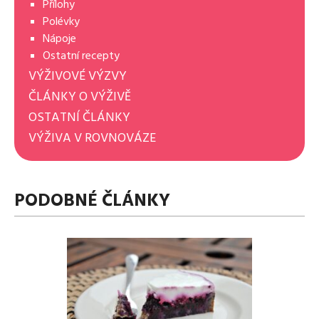
Přílohy
Polévky
Nápoje
Ostatní recepty
VÝŽIVOVÉ VÝZVY
ČLÁNKY O VÝŽIVĚ
OSTATNÍ ČLÁNKY
VÝŽIVA V ROVNOVÁZE
PODOBNÉ ČLÁNKY