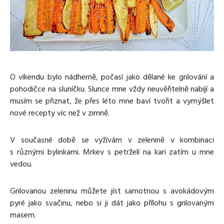
Media
Excentrické posilování
Polévky
Domácí HYROX
Nápoje
Co je Rutina?
Cvičení do kanceláře
Ostatní recepty
Pro koho je Rutina?
Desetiminutovka
Nejčastější dotazy
„Retro“ sestavy ze staré Rutiny
Mobilita
O víkendu bylo nádherně, počasí jako dělané ke grilování a
Aktivní uvolnění
Kontakt
pohodičce na sluníčku. Slunce mne vždy neuvěřitelně nabíjí a
Meditace
musím se přiznat, že přes léto mne baví tvořit a vymýšlet
TRX
nové recepty víc než v zimně.
Klouzání
Výzvy a nácviky
V současné době se vyžívám v zelenině v kombinaci
Afirmace – cvičení mysli
s různými bylinkami. Mrkev s petrželí na kari zatím u mne
Protažení
vedou.
Tréninkový plán
Grilovanou zeleninu můžete jíst samotnou s avokádovým
pyré jako svačinu, nebo si ji dát jako přílohu s grilovaným
masem.