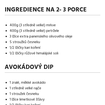
INGREDIENCE NA 2- 3 PORCE
400g (3 středně velké) mrkve
400g (3 středně velké) petržele
3 lžíce extra panenského olivového oleje
5 stroužků česneku
1/2 lžičky kari koření
1/2 lžičky růžové himalájské soli
AVOKÁDOVÝ DIP
1 zralé, měkké avokádo
1 středně velké rajče
1 stroužek česneku
1 lžíce limetkové šťávy
1/2 lžičky kari koření