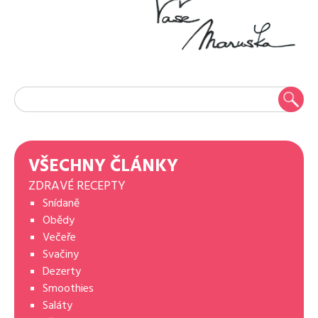
VŠECHNY ČLÁNKY
ZDRAVÉ RECEPTY
Snídaně
Obědy
Večeře
Svačiny
Dezerty
Smoothies
Saláty