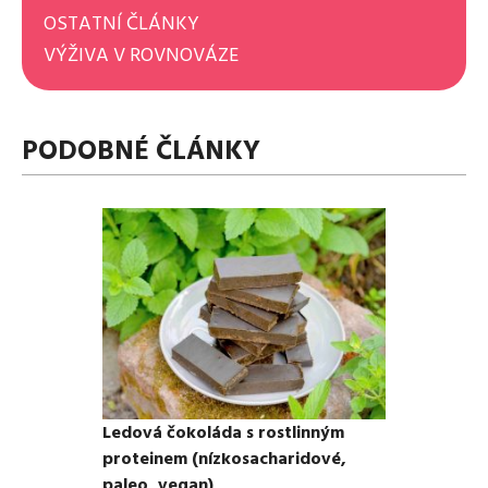
OSTATNÍ ČLÁNKY
VÝŽIVA V ROVNOVÁZE
PODOBNÉ ČLÁNKY
Ledová čokoláda s rostlinným
proteinem (nízkosacharidové,
paleo, vegan)