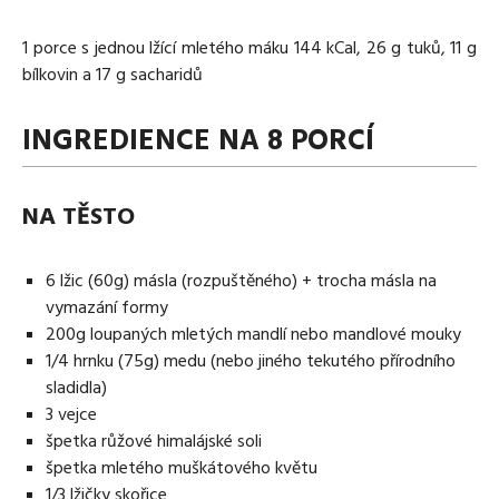
1 porce s jednou lžící mletého máku 144 kCal, 26 g tuků, 11 g
bílkovin a 17 g sacharidů
INGREDIENCE NA 8 PORCÍ
NA TĚSTO
6 lžic (60g) másla (rozpuštěného) + trocha másla na
vymazání formy
200g loupaných mletých mandlí nebo mandlové mouky
1/4 hrnku (75g) medu (nebo jiného tekutého přírodního
sladidla)
3 vejce
špetka růžové himalájské soli
špetka mletého muškátového květu
1/3 lžičky skořice