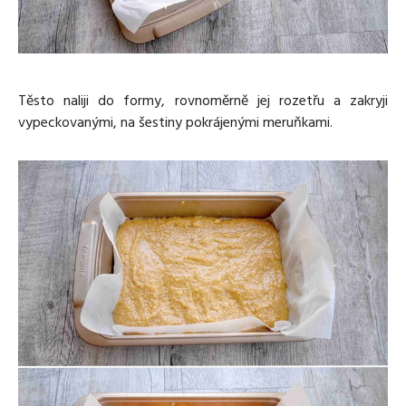
Těsto naliji do formy, rovnoměrně jej rozetřu a zakryji
vypeckovanými, na šestiny pokrájenými meruňkami.