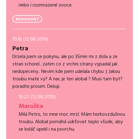
nebo i rozmrazené ovoce.
REAGOVAT
10:16 (12.08.2019)
Petra
Drzela jsem se pokynu, ale po 35min mi z dola a ze
stran schorel.. zatim co z vrchni strany vypadal jak
nedopeceny.. Nevim kde jsem udelala chybu :( Jakou
troubu mate vy? A nac je ten alobal ? Musi tam byt?
poradte prosim. Dekuji.
10:27 (12.08.2019)
Maruška
Milá Petro, to mne moc mrzí. Mám horkovzdušnou
troubu. Alobal pomáhá udržovat teplo všude, aby
se koláč upekl i na povrchu.