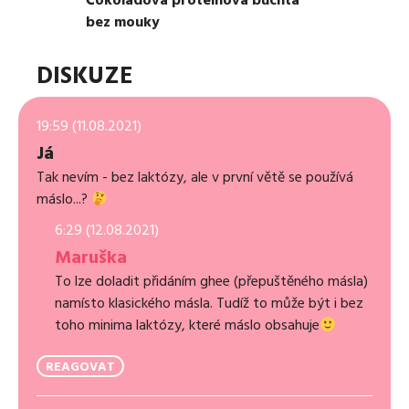
Čokoládová proteinová buchta
bez mouky
DISKUZE
19:59 (11.08.2021)
Já
Tak nevím - bez laktózy, ale v první větě se používá
máslo...?
6:29 (12.08.2021)
Maruška
To lze doladit přidáním ghee (přepuštěného másla)
namísto klasického másla. Tudíž to může být i bez
toho minima laktózy, které máslo obsahuje
REAGOVAT