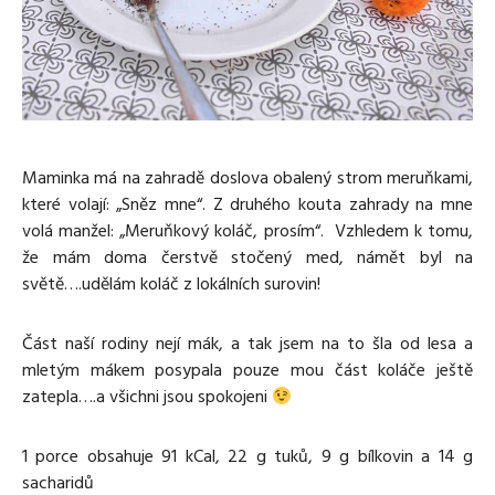
Media
Excentrické posilování
Polévky
Domácí HYROX
Nápoje
Co je Rutina?
Cvičení do kanceláře
Ostatní recepty
Pro koho je Rutina?
Desetiminutovka
Nejčastější dotazy
„Retro“ sestavy ze staré Rutiny
Mobilita
Aktivní uvolnění
Maminka má na zahradě doslova obalený strom meruňkami,
Kontakt
Meditace
které volají: „Sněz mne“. Z druhého kouta zahrady na mne
TRX
volá manžel: „Meruňkový koláč, prosím“. Vzhledem k tomu,
Klouzání
že mám doma čerstvě stočený med, námět byl na
Výzvy a nácviky
světě….udělám koláč z lokálních surovin!
Afirmace – cvičení mysli
Protažení
Část naší rodiny nejí mák, a tak jsem na to šla od lesa a
Tréninkový plán
mletým mákem posypala pouze mou část koláče ještě
zatepla….a všichni jsou spokojeni
1 porce obsahuje 91 kCal, 22 g tuků, 9 g bílkovin a 14 g
sacharidů