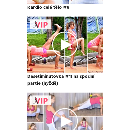
Kardio celé tělo #8
Desetiminutovka #11 na spodní
partie (hýždě)