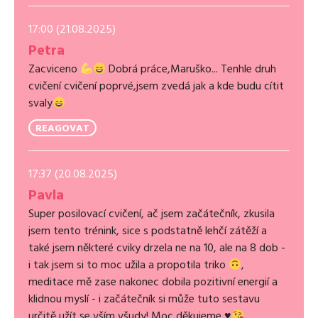
17:00 (21.08.2025)
Petra
Zacviceno
Dobrá práce,Maruško... Tenhle druh
cvičení cvičení poprvé,jsem zvedá jak a kde budu cítit
svaly
REAGOVAT
17:37 (20.08.2025)
Pavla
Super posilovací cvičení, ač jsem začátečník, zkusila
jsem tento trénink, sice s podstatně lehčí zátěží a
také jsem některé cviky drzela ne na 10, ale na 8 dob -
i tak jsem si to moc užila a propotila triko
,
meditace mě zase nakonec dobila pozitivní energií a
klidnou myslí - i začátečník si může tuto sestavu
určitě užít se vším všudy! Moc děkujeme
♥️