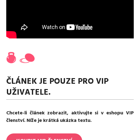
Media
Excentrické posilování
Polévky
Domácí HYROX
Nápoje
Co je Rutina?
Cvičení do kanceláře
Ostatní recepty
Pro koho je Rutina?
Desetiminutovka
Nejčastější dotazy
„Retro“ sestavy ze staré Rutiny
Mobilita
Aktivní uvolnění
Kontakt
Meditace
TRX
Klouzání
ČLÁNEK JE POUZE PRO VIP
Výzvy a nácviky
Afirmace – cvičení mysli
UŽIVATELE.
Protažení
Tréninkový plán
Chcete-li článek zobrazit, aktivujte si v eshopu VIP
členství. Níže je krátká ukázka textu.