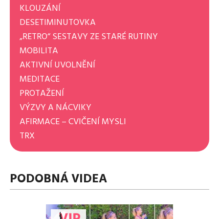
KLOUZÁNÍ
DESETIMINUTOVKA
„RETRO“ SESTAVY ZE STARÉ RUTINY
MOBILITA
AKTIVNÍ UVOLNĚNÍ
MEDITACE
PROTAŽENÍ
VÝZVY A NÁCVIKY
AFIRMACE – CVIČENÍ MYSLI
TRX
PODOBNÁ VIDEA