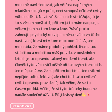
moc mě baví sledovat, jak většina např. mých
mladších kolegů v práci, není schopná některé cviky
vůbec udělat. Navíc většina z nich si stěžuje, jak je
to s věkem horší atd., přitom já to mám naopak, s
věkem jsem na tom lépe a lépe. Právě proto
zahrnuji i psychický rozvoj a změnu svého vnitřního
nastavení, která mi v tom moc pomáhá. A jsem
moc ráda, že máme podobný pohled. Jinak s tou
stabilitou a mobilitou máš pravdu, v posledních
letech je to opravdu takový moderní trend, ale
člověk tyto věci cvičí běžně při takových trénincích.
Jen mě pak štve, že se přitom bortím a ten cvik mi
nepřijde tolik efektivní, ale chci teď tato cvičení
cvičit opravdu pravidelně, tak věřím, že se to
časem poddá. Věřím, že si tyto tréninky budeme
nadále společně užívat. Přeji krásný den!
REAGOVAT