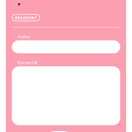
♥️
REAGOVAT
Jméno
Komentář