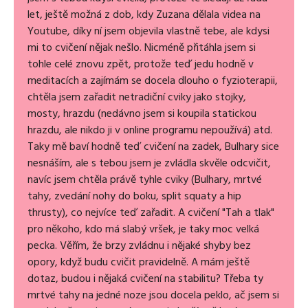
let, ještě možná z dob, kdy Zuzana dělala videa na
Youtube, díky ní jsem objevila vlastně tebe, ale kdysi
mi to cvičení nějak nešlo. Nicméně přitáhla jsem si
tohle celé znovu zpět, protože teď jedu hodně v
meditacích a zajímám se docela dlouho o fyzioterapii,
chtěla jsem zařadit netradiční cviky jako stojky,
mosty, hrazdu (nedávno jsem si koupila statickou
hrazdu, ale nikdo ji v online programu nepoužívá) atd.
Taky mě baví hodně teď cvičení na zadek, Bulhary sice
nesnáším, ale s tebou jsem je zvládla skvěle odcvičit,
navíc jsem chtěla právě tyhle cviky (Bulhary, mrtvé
tahy, zvedání nohy do boku, split squaty a hip
thrusty), co nejvíce teď zařadit. A cvičení "Tah a tlak"
pro někoho, kdo má slabý vršek, je taky moc velká
pecka. Věřím, že brzy zvládnu i nějaké shyby bez
opory, když budu cvičit pravidelně. A mám ještě
dotaz, budou i nějaká cvičení na stabilitu? Třeba ty
mrtvé tahy na jedné noze jsou docela peklo, ač jsem si