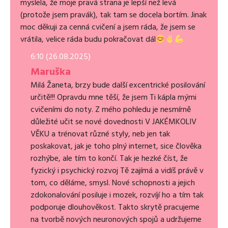
myslela, že moje pravá strana je lepší než levá
(protože jsem pravák), tak tam se docela bortím. Jinak
moc děkuji za cenná cvičení a jsem ráda, že jsem se
vrátila, velice ráda budu pokračovat dál
6:10 (26.08.2025)
Maruška
Milá Žaneta, brzy bude další excentrické posilování
určitě!!! Opravdu mne těší, že jsem Ti kápla mými
cvičeními do noty. Z mého pohledu je nesmírně
důležité učit se nové dovednosti V JAKÉMKOLIV
VĚKU a trénovat různé styly, neb jen tak
poskakovat, jak je toho plný internet, sice člověka
rozhýbe, ale tím to končí. Tak je hezké číst, že
fyzický i psychický rozvoj Tě zajímá a vidíš právě v
tom, co děláme, smysl. Nové schopnosti a jejich
zdokonalování posiluje i mozek, rozvíjí ho a tím tak
podporuje dlouhověkost. Takto skrytě pracujeme
na tvorbě nových neuronových spojů a udržujeme