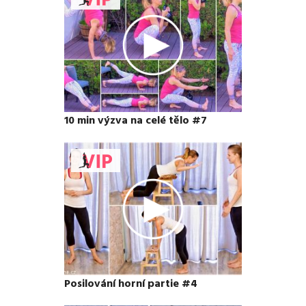
10 min výzva na celé tělo #7
Posilování horní partie #4