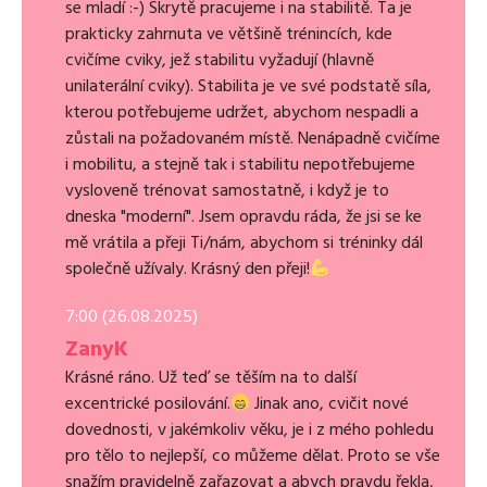
se mladí :-) Skrytě pracujeme i na stabilitě. Ta je
prakticky zahrnuta ve většině trénincích, kde
cvičíme cviky, jež stabilitu vyžadují (hlavně
unilaterální cviky). Stabilita je ve své podstatě síla,
kterou potřebujeme udržet, abychom nespadli a
zůstali na požadovaném místě. Nenápadně cvičíme
i mobilitu, a stejně tak i stabilitu nepotřebujeme
vysloveně trénovat samostatně, i když je to
dneska "moderní". Jsem opravdu ráda, že jsi se ke
mě vrátila a přeji Ti/nám, abychom si tréninky dál
společně užívaly. Krásný den přeji!
7:00 (26.08.2025)
ZanyK
Krásné ráno. Už teď se těším na to další
excentrické posilování.
Jinak ano, cvičit nové
dovednosti, v jakémkoliv věku, je i z mého pohledu
pro tělo to nejlepší, co můžeme dělat. Proto se vše
snažím pravidelně zařazovat a abych pravdu řekla,