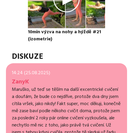
10min výzva na nohy a hýždě #21
(izometrie)
DISKUZE
14:24 (25.08.2025)
ZanyK
Maruško, už teď se těším na další excentrické cvičení
a doufám, že bude co nejdříve, protože dva dny jsem
cítila vršek, jako nikdy! Fakt super, moc děkuji, konečně
mě zase baví podle někoho cvičit doma, protože jsem
za poslední 2 roky pár online cvičení vyzkoušela, ale
nechytlo mě nic z toho, jako právě tvá cvičení. Už
jsem s tebou kdysi cvičila, protože tě sleduji už řadu