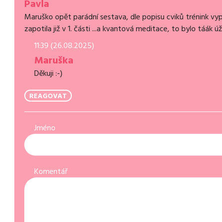
Pavla
Maruško opět parádní sestava, dle popisu cviků trénink vy
zapotila již v 1. části ...a kvantová meditace, to bylo táák
11:39 (26.08.2025)
Maruška
Děkuji :-)
REAGOVAT
Jméno
Komentář