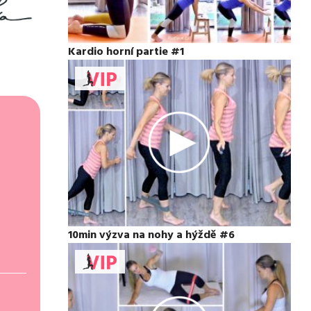
Kardio horní partie #1
10min výzva na nohy a hýždě #6