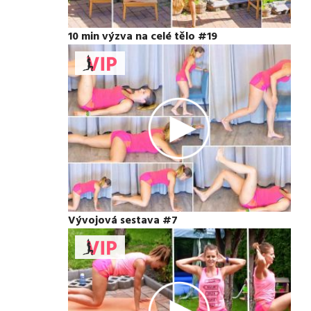
10 min výzva na celé tělo #19
Vývojová sestava #7