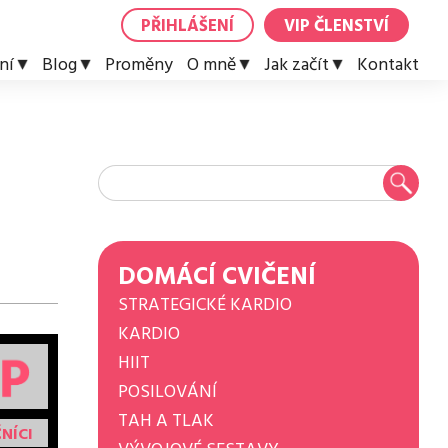
PŘIHLÁŠENÍ
VIP ČLENSTVÍ
ní
Blog
Proměny
O mně
Jak začít
Kontakt
DOMÁCÍ CVIČENÍ
STRATEGICKÉ KARDIO
KARDIO
HIIT
POSILOVÁNÍ
TAH A TLAK
NÍCI