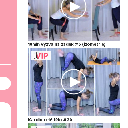
10min výzva na zadek #5 (izometrie)
Kardio celé tělo #20