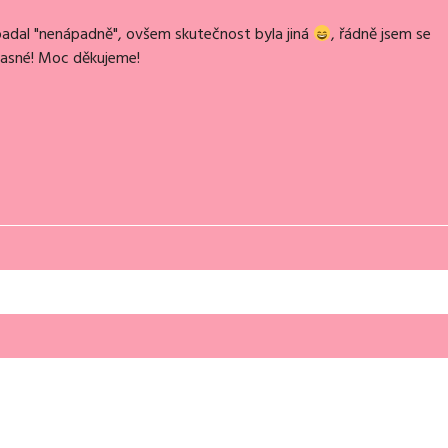
padal "nenápadně", ovšem skutečnost byla jiná
, řádně jsem se
 úžasné! Moc děkujeme!