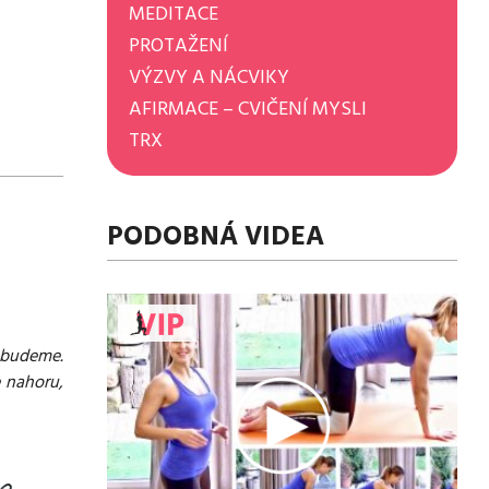
MEDITACE
PROTAŽENÍ
VÝZVY A NÁCVIKY
AFIRMACE – CVIČENÍ MYSLI
TRX
PODOBNÁ VIDEA
nebudeme.
e nahoru,