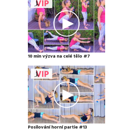
10 min výzva na celé tělo #7
Posilování horní partie #13