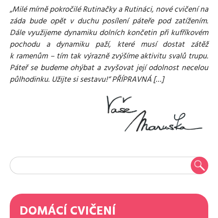
„Milé mírně pokročilé Rutinačky a Rutináci, nové cvičení na
záda bude opět v duchu posílení páteře pod zatížením.
Dále využijeme dynamiku dolních končetin při kufříkovém
pochodu a dynamiku paží, které musí dostat zátěž
k ramenům – tím tak výrazně zvýšíme aktivitu svalů trupu.
Páteř se budeme ohýbat a zvyšovat její odolnost necelou
půlhodinku. Užijte si sestavu!“ PŘÍPRAVNÁ […]
DOMÁCÍ CVIČENÍ