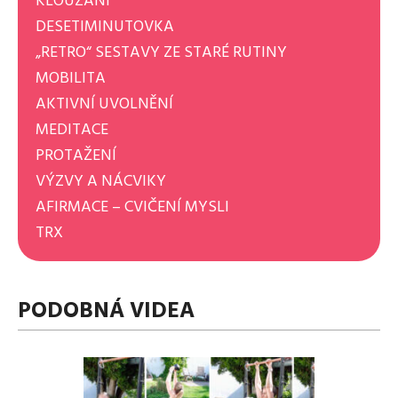
KLOUZÁNÍ
DESETIMINUTOVKA
„RETRO“ SESTAVY ZE STARÉ RUTINY
MOBILITA
AKTIVNÍ UVOLNĚNÍ
MEDITACE
PROTAŽENÍ
VÝZVY A NÁCVIKY
AFIRMACE – CVIČENÍ MYSLI
TRX
PODOBNÁ VIDEA