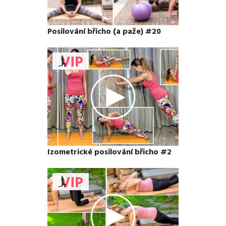
Posilování břicho (a paže) #20
Izometrické posilování břicho #2