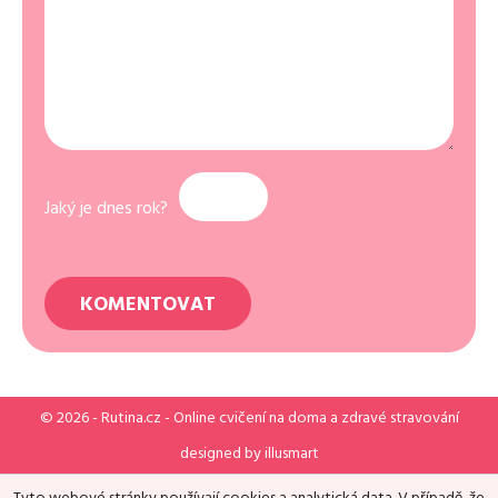
Jaký je dnes rok?
© 2026 -
Rutina.cz
- Online cvičení na doma a zdravé stravování
designed by
illusmart