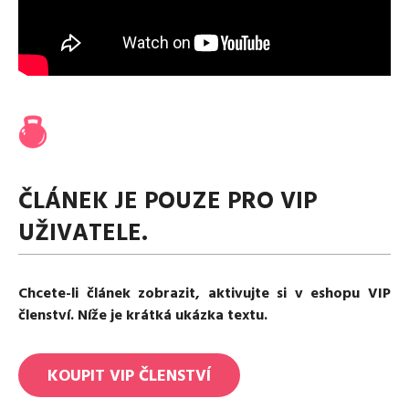
Media
Excentrické posilování
Polévky
Domácí HYROX
Nápoje
Co je Rutina?
Cvičení do kanceláře
Ostatní recepty
Pro koho je Rutina?
Desetiminutovka
Nejčastější dotazy
„Retro“ sestavy ze staré Rutiny
Mobilita
Aktivní uvolnění
Kontakt
Meditace
TRX
ČLÁNEK JE POUZE PRO VIP
Klouzání
UŽIVATELE.
Výzvy a nácviky
Afirmace – cvičení mysli
Protažení
Chcete-li článek zobrazit, aktivujte si v eshopu VIP
Tréninkový plán
členství. Níže je krátká ukázka textu.
KOUPIT
VIP
ČLENSTVÍ