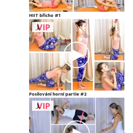
HIIT břicho #1
Posilování horní partie #2