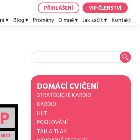
PŘIHLÁŠENÍ
VIP ČLENSTVÍ
ní
Blog
Proměny
O mně
Jak začít
Kontakt
DOMÁCÍ CVIČENÍ
STRATEGICKÉ KARDIO
KARDIO
HIIT
POSILOVÁNÍ
TAH A TLAK
NÍCI