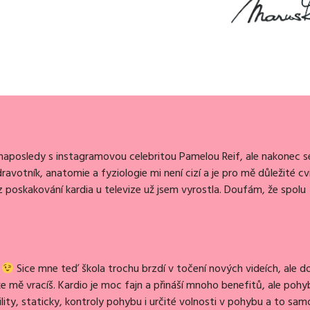
naposledy s instagramovou celebritou Pamelou Reif, ale nakonec s
votník, anatomie a fyziologie mi není cizí a je pro mě důležité cvi
 z poskakování kardia u televize už jsem vyrostla. Doufám, že spolu
e
Sice mne teď škola trochu brzdí v točení nových videích, ale d
 mě vracíš. Kardio je moc fajn a přináší mnoho benefitů, ale pohy
ility, staticky, kontroly pohybu i určité volnosti v pohybu a to sa