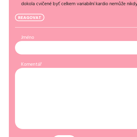
dokola cvičené byť celkem variabilní kardio nemůže nik
REAGOVAT
Jméno
Komentář