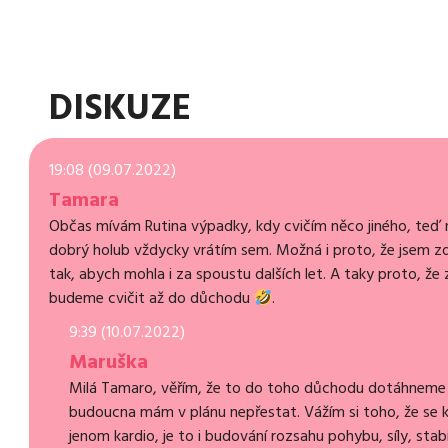
DISKUZE
19:08 (09.07.2022)
Tamara
Občas mívám Rutina výpadky, kdy cvičím něco jiného, teď 
dobrý holub vždycky vrátím sem. Možná i proto, že jsem zdra
tak, abych mohla i za spoustu dalších let. A taky proto, že
budeme cvičit až do důchodu
.
9:39 (10.07.2022)
Maruška
Milá Tamaro, věřím, že to do toho důchodu dotáhnem
budoucna mám v plánu nepřestat. Vážím si toho, že se ke
jenom kardio, je to i budování rozsahu pohybu, síly, stab