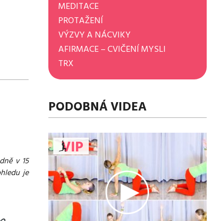
MEDITACE
PROTAŽENÍ
VÝZVY A NÁCVIKY
AFIRMACE – CVIČENÍ MYSLI
TRX
PODOBNÁ VIDEA
dně v 15
ohledu je