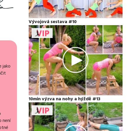
Vývojová sestava #10
e jako
čit
10min výzva na nohy a hýždě #13
o
b není
motné