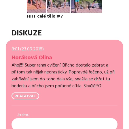
HIIT celé tělo #7
DISKUZE
8:01 (23.09.2018)
Horáková Olina
Ahoj!!!! Super ranní cvičení. Břicho dostalo zabrat a
přitom tak nějak nedrasticky. Popravdě řečeno, už při
zahřívání jsem do toho dala vše, snažila se držet tu
bederku a břicho jsem pořádně cítila. Skvělé!!!O.
REAGOVAT
Jméno