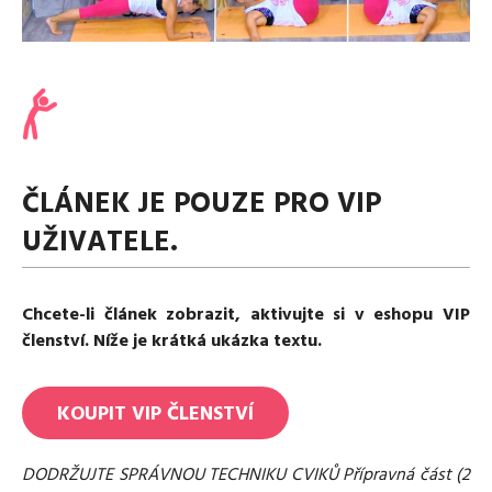
Media
Excentrické posilování
Polévky
Domácí HYROX
Nápoje
Co je Rutina?
Cvičení do kanceláře
Ostatní recepty
Pro koho je Rutina?
Desetiminutovka
Nejčastější dotazy
„Retro“ sestavy ze staré Rutiny
Mobilita
Aktivní uvolnění
Kontakt
ČLÁNEK JE POUZE PRO VIP
Meditace
TRX
UŽIVATELE.
Klouzání
Výzvy a nácviky
Afirmace – cvičení mysli
Chcete-li článek zobrazit, aktivujte si v eshopu VIP
Protažení
členství. Níže je krátká ukázka textu.
Tréninkový plán
KOUPIT
VIP
ČLENSTVÍ
DODRŽUJTE SPRÁVNOU TECHNIKU CVIKŮ Přípravná část (2