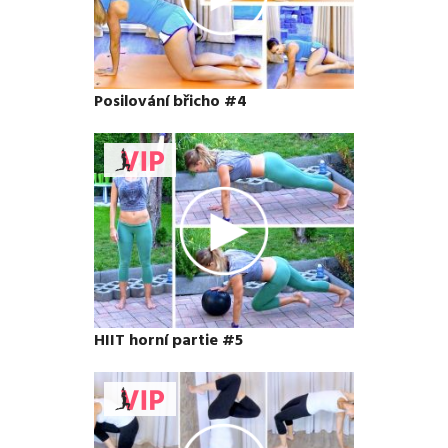
Posilování břicho #4
HIIT horní partie #5