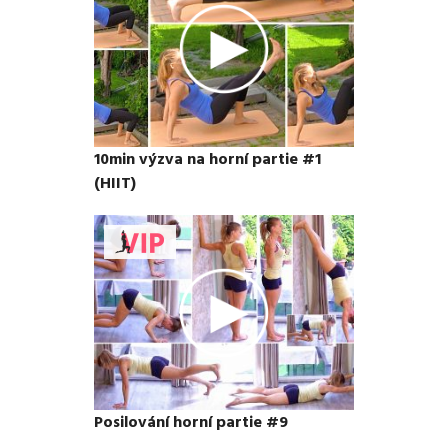
10min výzva na horní partie #1
(HIIT)
Posilování horní partie #9