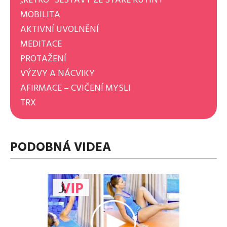
MOBILITA
AKTIVNÍ UVOLNĚNÍ
MEDITACE
PROTAŽENÍ
VÝZVY A NÁCVIKY
AFIRMACE – CVIČENÍ MYSLI
TRX
PODOBNÁ VIDEA