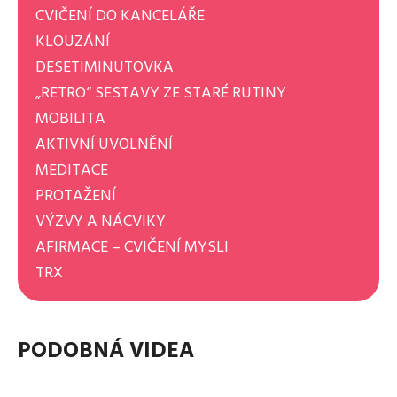
CVIČENÍ DO KANCELÁŘE
KLOUZÁNÍ
DESETIMINUTOVKA
„RETRO“ SESTAVY ZE STARÉ RUTINY
MOBILITA
AKTIVNÍ UVOLNĚNÍ
MEDITACE
PROTAŽENÍ
VÝZVY A NÁCVIKY
AFIRMACE – CVIČENÍ MYSLI
TRX
PODOBNÁ VIDEA