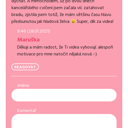
dýchat. A mimochodem, už po dvou dnech
kancelářského cvičení jsem začala víc zatahovat
bradu, zjistila jsem totiž, že mám většinu času hlavu
předsunutou jak hladová želva
Super, dík za videa!
9:46 (28.01.2021)
Maruška
Děkuji a mám radost, že Ti videa vyhovují. alespoň
motivace pro mne natočit nějaká nová :-)
REAGOVAT
Jméno
Komentář