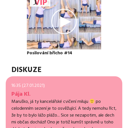
Posilování břicho #14
DISKUZE
16:35 (27.01.2021)
Pája Kl.
Maruško, já ty kancelářské cvičení miluju
po
celodenním sezení je to osvěžující. A tedy nemohu říct,
že by to bylo lážo plážo... Sice se nezapotim, ale dech
mi občas dochází! Ono je totiž kumšt správně u toho