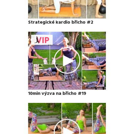
Strategické kardio břicho #2
10min výzva na břicho #19