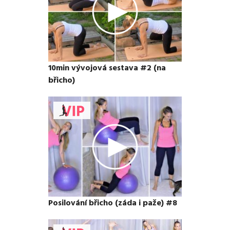
10min vývojová sestava #2 (na
břicho)
Posilování břicho (záda i paže) #8