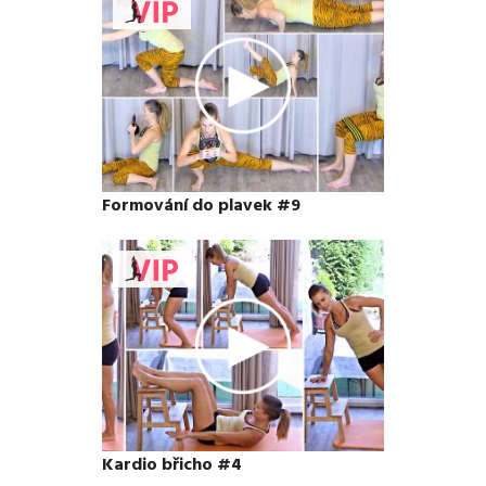
Formování do plavek #9
Kardio břicho #4