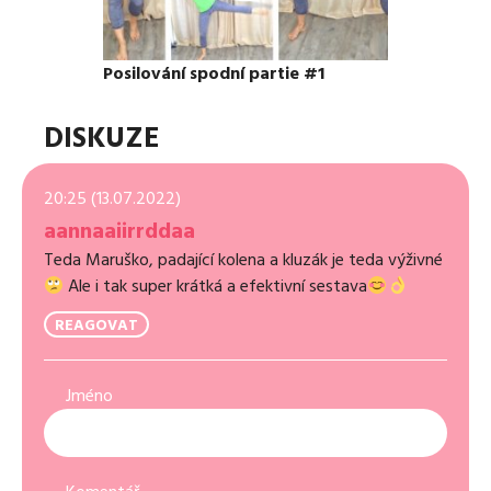
Posilování spodní partie #1
DISKUZE
20:25 (13.07.2022)
aannaaiirrddaa
Teda Maruško, padající kolena a kluzák je teda výživné
Ale i tak super krátká a efektivní sestava
REAGOVAT
Jméno