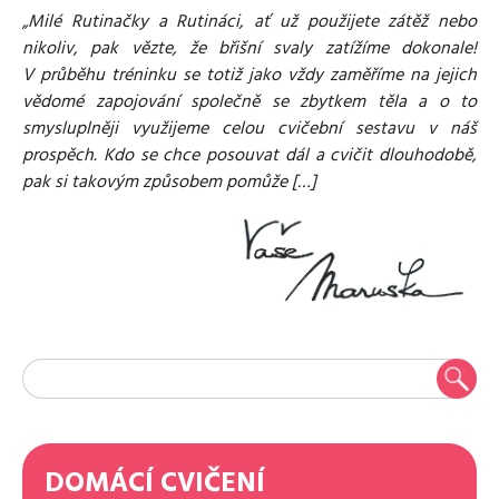
„Milé Rutinačky a Rutináci, ať už použijete zátěž nebo
nikoliv, pak vězte, že břišní svaly zatížíme dokonale!
V průběhu tréninku se totiž jako vždy zaměříme na jejich
vědomé zapojování společně se zbytkem těla a o to
smysluplněji využijeme celou cvičební sestavu v náš
prospěch. Kdo se chce posouvat dál a cvičit dlouhodobě,
pak si takovým způsobem pomůže […]
DOMÁCÍ CVIČENÍ