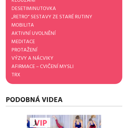
KLOUZÁNÍ
DESETIMINUTOVKA
„RETRO“ SESTAVY ZE STARÉ RUTINY
MOBILITA
AKTIVNÍ UVOLNĚNÍ
MEDITACE
PROTAŽENÍ
VÝZVY A NÁCVIKY
AFIRMACE – CVIČENÍ MYSLI
TRX
PODOBNÁ VIDEA