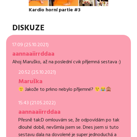
Kardio horní partie #3
DISKUZE
17:09 (25.10.2021)
aannaaiirrddaa
Ahoj Maruško, až na poslední cvik příjemná sestava :)
20:52 (25.10.2021)
Maruška
Jakože to prkno nebylo příjemné?
15:43 (21.05.2022)
aannaaiirrddaa
Přesně tak:D omlouvám se, že odpovídám po tak
dlouhé době, nevšimla jsem se. Dnes jsem si tuto
sestavu dala na dovolené je super jednoduchá a