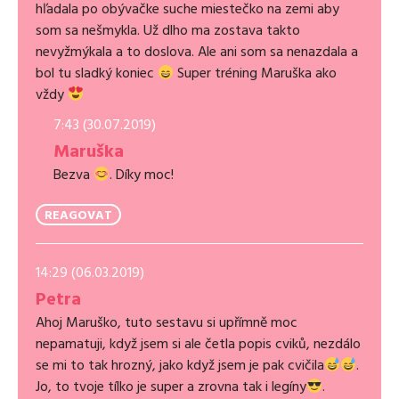
hľadala po obývačke suche miestečko na zemi aby
som sa nešmykla. Už dlho ma zostava takto
nevyžmýkala a to doslova. Ale ani som sa nenazdala a
bol tu sladký koniec
Super tréning Maruška ako
vždy
7:43 (30.07.2019)
Maruška
Bezva
. Díky moc!
REAGOVAT
14:29 (06.03.2019)
Petra
Ahoj Maruško, tuto sestavu si upřímně moc
nepamatuji, když jsem si ale četla popis cviků, nezdálo
se mi to tak hrozný, jako když jsem je pak cvičila
.
Jo, to tvoje tílko je super a zrovna tak i legíny
.