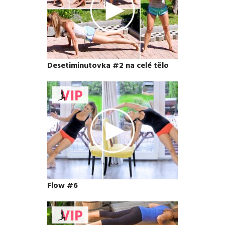
Desetiminutovka #2 na celé tělo
Flow #6