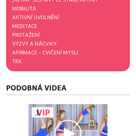
MOBILITA
AKTIVNÍ UVOLNĚNÍ
MEDITACE
PROTAŽENÍ
VÝZVY A NÁCVIKY
AFIRMACE – CVIČENÍ MYSLI
TRX
PODOBNÁ VIDEA