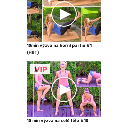
10min výzva na horní partie #1
(HIIT)
10 min výzva na celé tělo #10