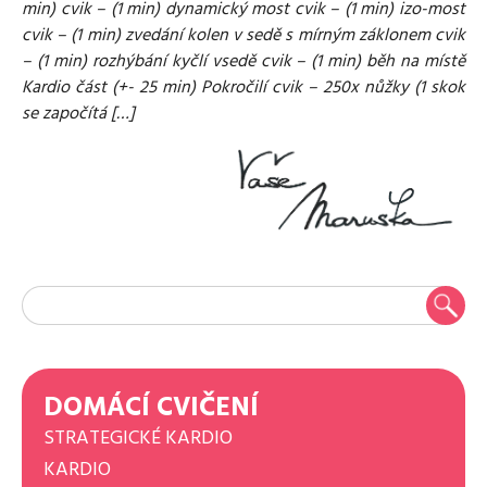
min) cvik – (1 min) dynamický most cvik – (1 min) izo-most
cvik – (1 min) zvedání kolen v sedě s mírným záklonem cvik
– (1 min) rozhýbání kyčlí vsedě cvik – (1 min) běh na místě
Kardio část (+- 25 min) Pokročilí cvik – 250x nůžky (1 skok
se započítá […]
DOMÁCÍ CVIČENÍ
STRATEGICKÉ KARDIO
KARDIO