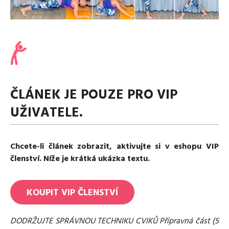
Media
Excentrické posilování
Polévky
Domácí HYROX
Nápoje
Co je Rutina?
Cvičení do kanceláře
Ostatní recepty
Pro koho je Rutina?
Desetiminutovka
Nejčastější dotazy
„Retro“ sestavy ze staré Rutiny
Mobilita
Aktivní uvolnění
Kontakt
ČLÁNEK JE POUZE PRO VIP
Meditace
TRX
UŽIVATELE.
Klouzání
Výzvy a nácviky
Afirmace – cvičení mysli
Chcete-li článek zobrazit, aktivujte si v eshopu VIP
Protažení
členství. Níže je krátká ukázka textu.
Tréninkový plán
KOUPIT
VIP
ČLENSTVÍ
DODRŽUJTE SPRÁVNOU TECHNIKU CVIKŮ Přípravná část (5