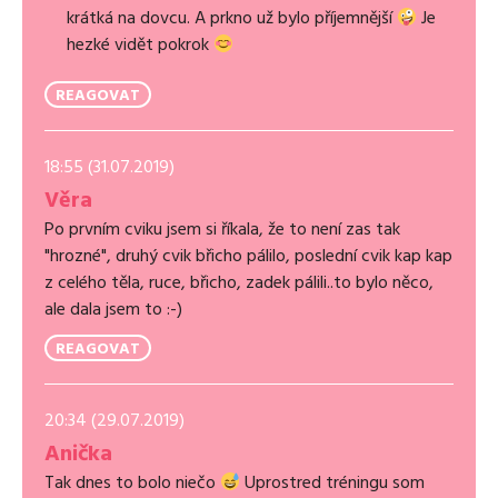
krátká na dovcu. A prkno už bylo příjemnější
Je
hezké vidět pokrok
REAGOVAT
18:55 (31.07.2019)
Věra
Po prvním cviku jsem si říkala, že to není zas tak
"hrozné", druhý cvik břicho pálilo, poslední cvik kap kap
z celého těla, ruce, břicho, zadek pálili..to bylo něco,
ale dala jsem to :-)
REAGOVAT
20:34 (29.07.2019)
Anička
Tak dnes to bolo niečo
Uprostred tréningu som