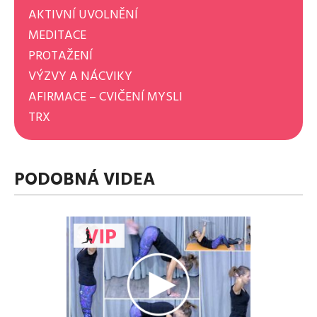
AKTIVNÍ UVOLNĚNÍ
MEDITACE
PROTAŽENÍ
VÝZVY A NÁCVIKY
AFIRMACE – CVIČENÍ MYSLI
TRX
PODOBNÁ VIDEA