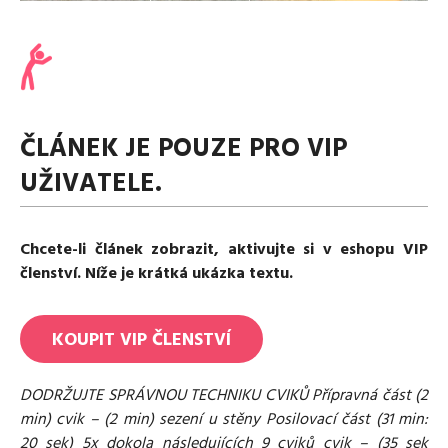
Media
Excentrické posilování
Polévky
Domácí HYROX
Nápoje
Co je Rutina?
Cvičení do kanceláře
Ostatní recepty
Pro koho je Rutina?
Desetiminutovka
Nejčastější dotazy
„Retro“ sestavy ze staré Rutiny
Mobilita
ČLÁNEK JE POUZE PRO VIP
Aktivní uvolnění
Kontakt
UŽIVATELE.
Meditace
TRX
Klouzání
Chcete-li článek zobrazit, aktivujte si v eshopu VIP
Výzvy a nácviky
členství. Níže je krátká ukázka textu.
Afirmace – cvičení mysli
Protažení
Tréninkový plán
KOUPIT
VIP
ČLENSTVÍ
DODRŽUJTE SPRÁVNOU TECHNIKU CVIKŮ Přípravná část (2
min) cvik – (2 min) sezení u stěny Posilovací část (31 min:
20 sek) 5x dokola následujících 9 cviků cvik – (35 sek