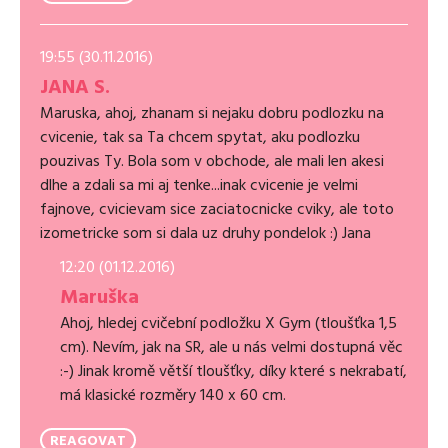
19:55 (30.11.2016)
JANA S.
Maruska, ahoj, zhanam si nejaku dobru podlozku na
cvicenie, tak sa Ta chcem spytat, aku podlozku
pouzivas Ty. Bola som v obchode, ale mali len akesi
dlhe a zdali sa mi aj tenke...inak cvicenie je velmi
fajnove, cvicievam sice zaciatocnicke cviky, ale toto
izometricke som si dala uz druhy pondelok :) Jana
12:20 (01.12.2016)
Maruška
Ahoj, hledej cvičební podložku X Gym (tloušťka 1,5
cm). Nevím, jak na SR, ale u nás velmi dostupná věc
:-) Jinak kromě větší tloušťky, díky které s nekrabatí,
má klasické rozměry 140 x 60 cm.
REAGOVAT