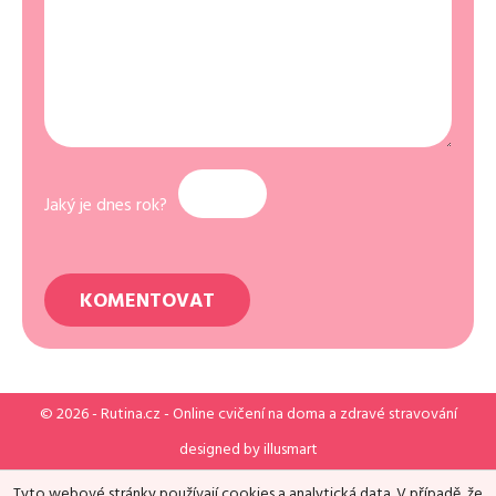
Jaký je dnes rok?
© 2026 -
Rutina.cz
- Online cvičení na doma a zdravé stravování
designed by
illusmart
Tyto webové stránky používají cookies a analytická data. V případě, že