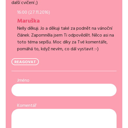
další cvičení ;)
16:00 (27.11.2016)
Maruška
Nelly děkuji. Jo a děkuji také za podnět na vánoční
článek. Zapomněla jsem Ti odpovědět. Něco asi na
toto téma sepíšu. Moc díky za Tvé komentáře,
pomáhá to, když nevím, co dál vystavit :-)
REAGOVAT
Jméno
Komentář