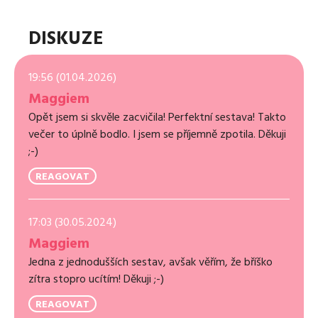
DISKUZE
19:56 (01.04.2026)
Maggiem
Opět jsem si skvěle zacvičila! Perfektní sestava! Takto
večer to úplně bodlo. I jsem se příjemně zpotila. Děkuji
;-)
REAGOVAT
17:03 (30.05.2024)
Maggiem
Jedna z jednodušších sestav, avšak věřím, že bříško
zítra stopro ucítím! Děkuji ;-)
REAGOVAT