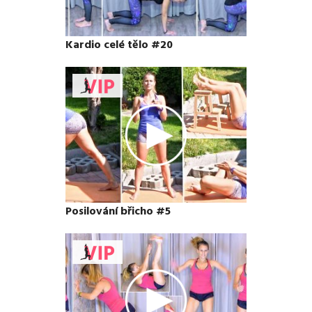
Kardio celé tělo #20
Posilování břicho #5