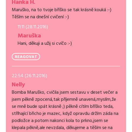
Hanka H.
Maruško, na to tvoje bříško se tak krásně kouká :-)
Těším se na dnešní cvičení :-)
11:11 (28.11.2016)
Maruška
Hani, děkuji a užij si cvíčo :-)
REAGOVAT
22:54 (26.11.2016)
Nelly
Bomba Maruško, cvičila jsem sestavu v deset večer a
jsem pěkně zpocená,tak příjemně unavená,myslím,že
se mně bude spát krásně ;) pěkně cítím bříško teda,
stříhající břicho je mazec, když opravdu držím záda na
podložce a potom nakonci kola to prkno,jsem se
klepala pěkně,ale nevzdala, děkujeme a těším se na