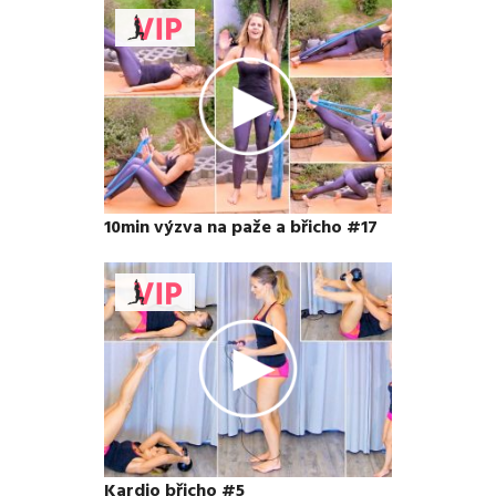
10min výzva na paže a břicho #17
Kardio břicho #5