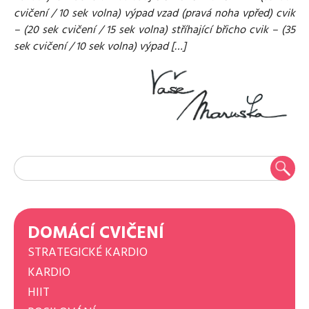
cvičení / 10 sek volna) výpad vzad (pravá noha vpřed) cvik
– (20 sek cvičení / 15 sek volna) stříhající břicho cvik – (35
sek cvičení / 10 sek volna) výpad […]
DOMÁCÍ CVIČENÍ
STRATEGICKÉ KARDIO
KARDIO
HIIT