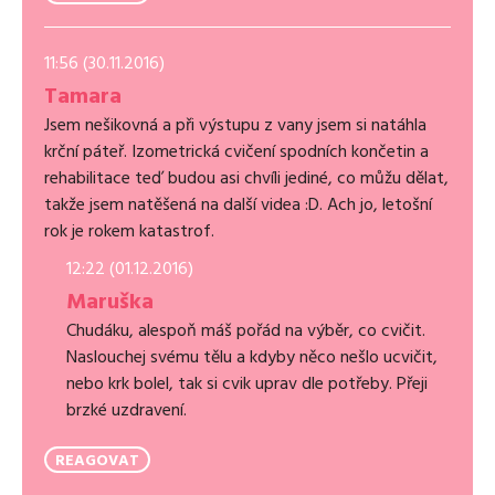
11:56 (30.11.2016)
Tamara
Jsem nešikovná a při výstupu z vany jsem si natáhla
krční páteř. Izometrická cvičení spodních končetin a
rehabilitace teď budou asi chvíli jediné, co můžu dělat,
takže jsem natěšená na další videa :D. Ach jo, letošní
rok je rokem katastrof.
12:22 (01.12.2016)
Maruška
Chudáku, alespoň máš pořád na výběr, co cvičit.
Naslouchej svému tělu a kdyby něco nešlo ucvičit,
nebo krk bolel, tak si cvik uprav dle potřeby. Přeji
brzké uzdravení.
REAGOVAT